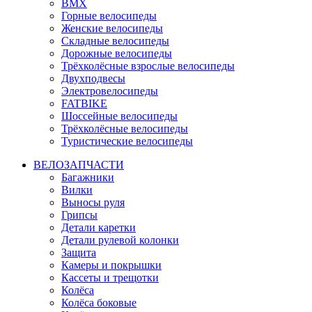
BMX
Горные велосипеды
Женские велосипеды
Складные велосипеды
Дорожные велосипеды
Трёхколёсные взрослые велосипеды
Двухподвесы
Электровелосипеды
FATBIKE
Шоссейные велосипеды
Трёхколёсные велосипеды
Туристические велосипеды
ВЕЛОЗАПЧАСТИ
Багажники
Вилки
Выносы руля
Грипсы
Детали каретки
Детали рулевой колонки
Защита
Камеры и покрышки
Кассеты и трещотки
Колёса
Колёса боковые