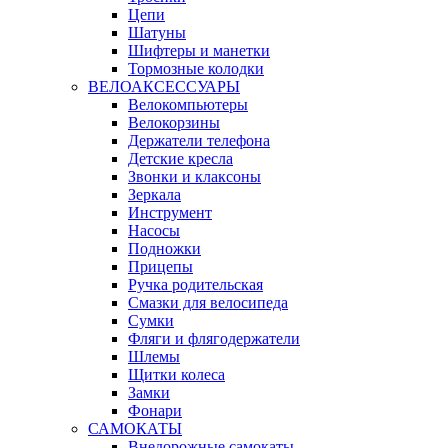
Цепи
Шатуны
Шифтеры и манетки
Тормозные колодки
ВЕЛОАКСЕССУАРЫ
Велокомпьютеры
Велокорзины
Держатели телефона
Детские кресла
Звонки и клаксоны
Зеркала
Инструмент
Насосы
Подножки
Прицепы
Ручка родительская
Смазки для велосипеда
Сумки
Фляги и флягодержатели
Шлемы
Щитки колеса
Замки
Фонари
САМОКАТЫ
Внедорожные самокаты