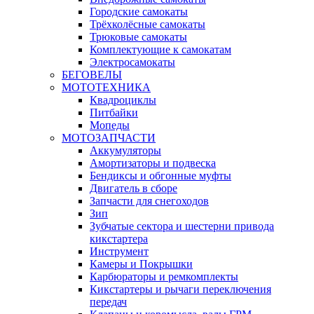
Городские самокаты
Трёхколёсные самокаты
Трюковые самокаты
Комплектующие к самокатам
Электросамокаты
БЕГОВЕЛЫ
МОТОТЕХНИКА
Квадроциклы
Питбайки
Мопеды
МОТОЗАПЧАСТИ
Аккумуляторы
Амортизаторы и подвеска
Бендиксы и обгонные муфты
Двигатель в сборе
Запчасти для снегоходов
Зип
Зубчатые сектора и шестерни привода
кикстартера
Инструмент
Камеры и Покрышки
Карбюраторы и ремкомплекты
Кикстартеры и рычаги переключения
передач