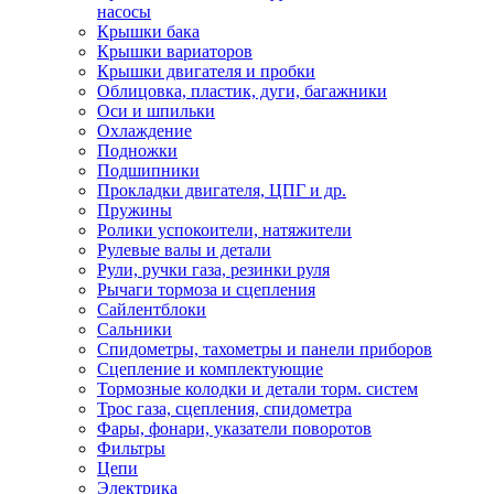
насосы
Крышки бака
Крышки вариаторов
Крышки двигателя и пробки
Облицовка, пластик, дуги, багажники
Оси и шпильки
Охлаждение
Подножки
Подшипники
Прокладки двигателя, ЦПГ и др.
Пружины
Ролики успокоители, натяжители
Рулевые валы и детали
Рули, ручки газа, резинки руля
Рычаги тормоза и сцепления
Сайлентблоки
Сальники
Спидометры, тахометры и панели приборов
Сцепление и комплектующие
Тормозные колодки и детали торм. систем
Трос газа, сцепления, спидометра
Фары, фонари, указатели поворотов
Фильтры
Цепи
Электрика