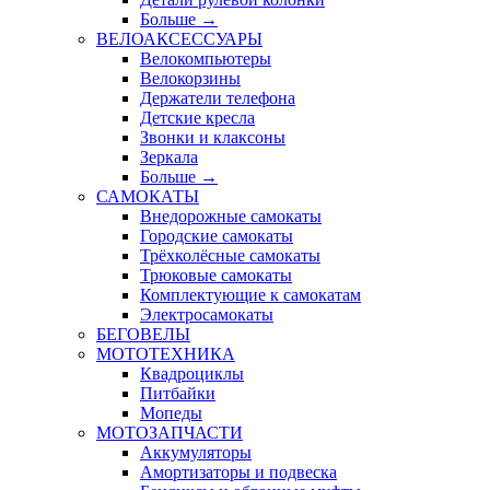
Больше
→
ВЕЛОАКСЕССУАРЫ
Велокомпьютеры
Велокорзины
Держатели телефона
Детские кресла
Звонки и клаксоны
Зеркала
Больше
→
САМОКАТЫ
Внедорожные самокаты
Городские самокаты
Трёхколёсные самокаты
Трюковые самокаты
Комплектующие к самокатам
Электросамокаты
БЕГОВЕЛЫ
МОТОТЕХНИКА
Квадроциклы
Питбайки
Мопеды
МОТОЗАПЧАСТИ
Аккумуляторы
Амортизаторы и подвеска