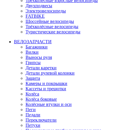
Трёхколёсные взрослые велосипеды
Двухподвесы
Электровелосипеды
FATBIKE
Шоссейные велосипеды
Трёхколёсные велосипеды
Туристические велосипеды
ВЕЛОЗАПЧАСТИ
Багажники
Вилки
Выносы руля
Грипсы
Детали каретки
Детали рулевой колонки
Защита
Камеры и покрышки
Кассеты и трещотки
Колёса
Колёса боковые
Колёсные втулки и оси
Пеги
Педали
Переключатели
Петухи