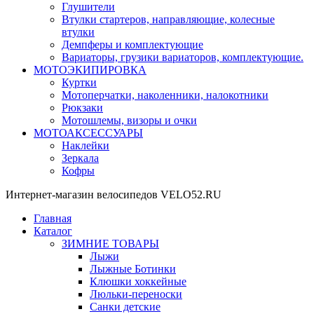
Глушители
Втулки стартеров, направляющие, колесные
втулки
Демпферы и комплектующие
Вариаторы, грузики вариаторов, комплектующие.
МОТОЭКИПИРОВКА
Куртки
Мотоперчатки, наколенники, налокотники
Рюкзаки
Мотошлемы, визоры и очки
МОТОАКСЕССУАРЫ
Наклейки
Зеркала
Кофры
Интернет-магазин велосипедов VELO52.RU
Главная
Каталог
ЗИМНИЕ ТОВАРЫ
Лыжи
Лыжные Ботинки
Клюшки хоккейные
Люльки-переноски
Санки детские