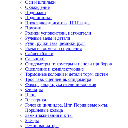
Оси и шпильки
Охлаждение
Подножки
Подшипники
Прокладки двигателя, ЦПГ и др.
Пружины
Ролики успокоители, натяжители
Рулевые валы и детали
Рули, ручки газа, резинки руля
Рычаги тормоза и сцепления
Сайлентблоки
Сальники
Спидометры, тахометры и панели приборов
Сцепление и комплектующие
Тормозные колодки и детали торм. систем
Трос газа, сцепления, спидометра
Фары, фонари, указатели поворотов
Фильтры
Цепи
Электрика
Головки цилиндра, Цпг, Поршневые к-ты,
Поршневые кольца
Замки зажигания и к-ты
Звёзды
Ремни вариатора