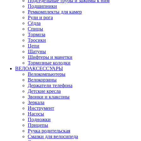
Подседельные трубы и зажимы к ним
Подшипники
Ремкомплекты для камер
Рули и рога
Сёдла
Спицы
Тормоза
Тросики
Цепи
Шатуны
Шифтеры и манетки
Тормозные колодки
ВЕЛОАКСЕССУАРЫ
Велокомпьютеры
Велокорзины
Держатели телефона
Детские кресла
Звонки и клаксоны
Зеркала
Инструмент
Насосы
Подножки
Прицепы
Ручка родительская
Смазки для велосипеда