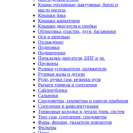
Краны топливные, вакуумные, бензо и
масло насосы
Крышки бака
Крышки вариаторов
Крышки двигателя и пробки
Облицовка, пластик, дуги, багажники
Оси и шпильки
Охлаждение
Подножки
Подшипники
Прокладки двигателя, ЦПГ и др.
Пружины
Ролики успокоители, натяжители
Рулевые валы и детали
Рули, ручки газа, резинки руля
Рычаги тормоза и сцепления
Сайлентблоки
Сальники
Спидометры, тахометры и панели приборов
Сцепление и комплектующие
Тормозные колодки и детали торм. систем
Трос газа, сцепления, спидометра
Фары, фонари, указатели поворотов
Фильтры
Цепи