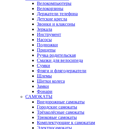
Велокомпьютеры
Велокорзины
Держатели телефона
Детские кресла
Звонки и клаксоны
Зеркала
Инструмент
Насосы
Подножки
Прицепы
Ручка родительская
Смазки для велосипеда
Сумки
Фляги и флягодержатели
Шлемы
Щитки колеса
Замки
Фонари
САМОКАТЫ
Внедорожные самокаты
Городские самокаты
Трёхколёсные самокаты
Трюковые самокаты
Комплектующие к самокатам
Электросамокаты