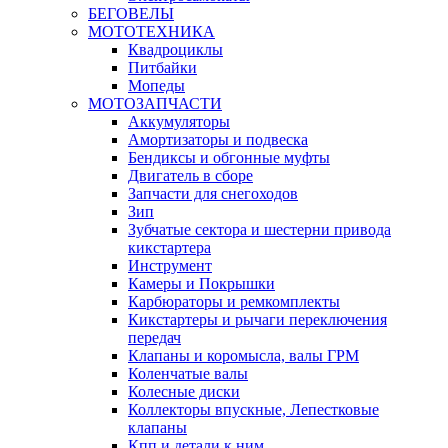
БЕГОВЕЛЫ
МОТОТЕХНИКА
Квадроциклы
Питбайки
Мопеды
МОТОЗАПЧАСТИ
Аккумуляторы
Амортизаторы и подвеска
Бендиксы и обгонные муфты
Двигатель в сборе
Запчасти для снегоходов
Зип
Зубчатые сектора и шестерни привода
кикстартера
Инструмент
Камеры и Покрышки
Карбюраторы и ремкомплекты
Кикстартеры и рычаги переключения
передач
Клапаны и коромысла, валы ГРМ
Коленчатые валы
Колесные диски
Коллекторы впускные, Лепестковые
клапаны
Кпп и детали к ним