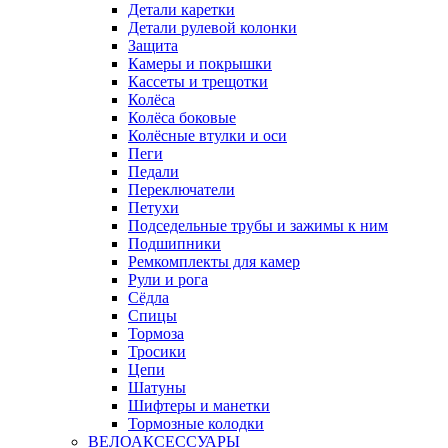
Детали каретки
Детали рулевой колонки
Защита
Камеры и покрышки
Кассеты и трещотки
Колёса
Колёса боковые
Колёсные втулки и оси
Пеги
Педали
Переключатели
Петухи
Подседельные трубы и зажимы к ним
Подшипники
Ремкомплекты для камер
Рули и рога
Сёдла
Спицы
Тормоза
Тросики
Цепи
Шатуны
Шифтеры и манетки
Тормозные колодки
ВЕЛОАКСЕССУАРЫ