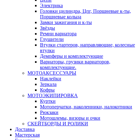
Электрика
Головки цилиндра, Цпг, Поршневые к-ты,
Поршневые кольца
Замки зажигания и к-ты
Звёзды
Ремни вариатора
Глушители
Втулки стартеров, направляющие, колесные
втулки
Демпферы и комплектующие
Вариаторы, грузики вариаторов,
комплектующие.
МОТОАКСЕССУАРЫ
Наклейки
Зеркала
Кофры
МОТОЭКИПИРОВКА
Куртки
Мотоперчатки, наколенники, налокотники
Рюкзаки
Мотошлемы, визоры и очки
СКЕЙТБОРДЫ И РОЛИКИ
Доставка
Мастерская