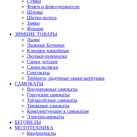
Сумки
Фляги и флягодержатели
Шлемы
Щитки колеса
Замки
Фонари
ЗИМНИЕ ТОВАРЫ
Лыжи
Лыжные Ботинки
Клюшки хоккейные
Люльки-переноски
Санки детские
Санки-коляски
Снегокаты
Тюбинги, надувные санки-ватрушки
САМОКАТЫ
Внедорожные самокаты
Городские самокаты
Трёхколёсные самокаты
Трюковые самокаты
Комплектующие к самокатам
Электросамокаты
БЕГОВЕЛЫ
МОТОТЕХНИКА
Квадроциклы