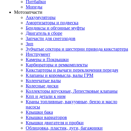
Питбайки
Мопеды
Мотозапчасти
Аккумуляторы
Амортизаторы и подвеска
Бендиксы и обгонные муфты
Двигатель в сборе
Запчасти для снегоходов
Зип
Зубчатые сектора и шестерни привода кикстартера
Инструмент
Камеры и Покрышки
Карбюраторы и ремкомплекты
Кикстартеры и рычаги переключения передач
Клапаны и коромысла, валы ГРМ
Коленчатые валы
Колесные диски
Коллекторы впускные, Лепестковые клапаны
Кпп и детали к ним
Краны топливные, вакуумные, бензо и масло
насосы
Крышки бака
Крышки вариаторов
Крышки двигателя и пробки
Облицовка, пластик, дуги, багажники