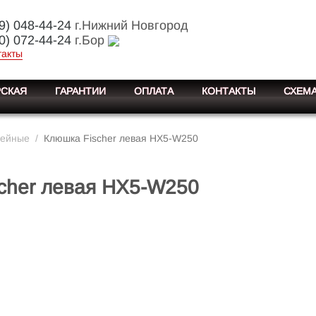
9) 048-44-24
г.Нижний Новгород
0) 072-44-24
г.Бор
такты
СКАЯ
ГАРАНТИИ
ОПЛАТА
КОНТАКТЫ
СХЕМА
кейные
/
Клюшка Fischer левая HX5-W250
cher левая HX5-W250