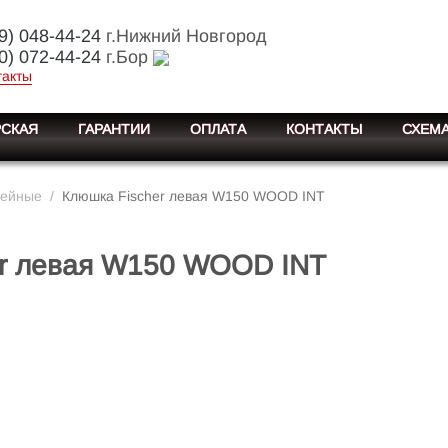
9) 048-44-24
г.Нижний Новгород
0) 072-44-24
г.Бор
такты
СКАЯ
ГАРАНТИИ
ОПЛАТА
КОНТАКТЫ
СХЕМА
кейные
/
Клюшка Fischer левая W150 WOOD INT
er левая W150 WOOD INT