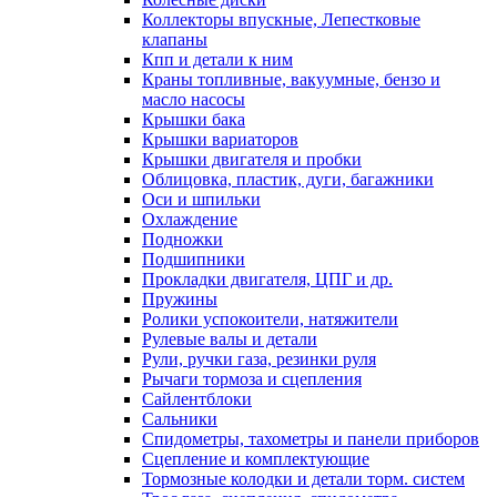
Коллекторы впускные, Лепестковые
клапаны
Кпп и детали к ним
Краны топливные, вакуумные, бензо и
масло насосы
Крышки бака
Крышки вариаторов
Крышки двигателя и пробки
Облицовка, пластик, дуги, багажники
Оси и шпильки
Охлаждение
Подножки
Подшипники
Прокладки двигателя, ЦПГ и др.
Пружины
Ролики успокоители, натяжители
Рулевые валы и детали
Рули, ручки газа, резинки руля
Рычаги тормоза и сцепления
Сайлентблоки
Сальники
Спидометры, тахометры и панели приборов
Сцепление и комплектующие
Тормозные колодки и детали торм. систем