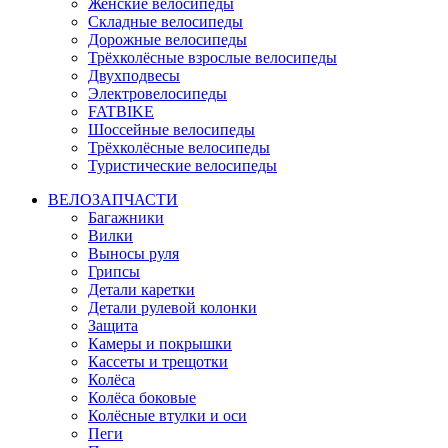
Женские велосипеды
Складные велосипеды
Дорожные велосипеды
Трёхколёсные взрослые велосипеды
Двухподвесы
Электровелосипеды
FATBIKE
Шоссейные велосипеды
Трёхколёсные велосипеды
Туристические велосипеды
ВЕЛОЗАПЧАСТИ
Багажники
Вилки
Выносы руля
Грипсы
Детали каретки
Детали рулевой колонки
Защита
Камеры и покрышки
Кассеты и трещотки
Колёса
Колёса боковые
Колёсные втулки и оси
Пеги