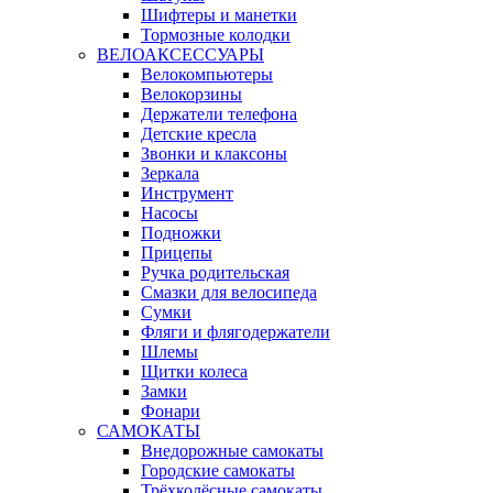
Шифтеры и манетки
Тормозные колодки
ВЕЛОАКСЕССУАРЫ
Велокомпьютеры
Велокорзины
Держатели телефона
Детские кресла
Звонки и клаксоны
Зеркала
Инструмент
Насосы
Подножки
Прицепы
Ручка родительская
Смазки для велосипеда
Сумки
Фляги и флягодержатели
Шлемы
Щитки колеса
Замки
Фонари
САМОКАТЫ
Внедорожные самокаты
Городские самокаты
Трёхколёсные самокаты