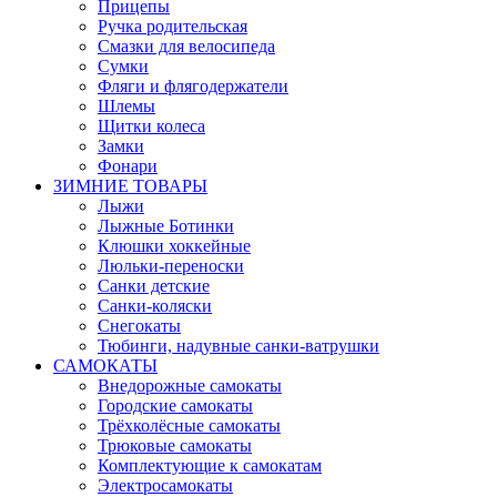
Прицепы
Ручка родительская
Смазки для велосипеда
Сумки
Фляги и флягодержатели
Шлемы
Щитки колеса
Замки
Фонари
ЗИМНИЕ ТОВАРЫ
Лыжи
Лыжные Ботинки
Клюшки хоккейные
Люльки-переноски
Санки детские
Санки-коляски
Снегокаты
Тюбинги, надувные санки-ватрушки
САМОКАТЫ
Внедорожные самокаты
Городские самокаты
Трёхколёсные самокаты
Трюковые самокаты
Комплектующие к самокатам
Электросамокаты