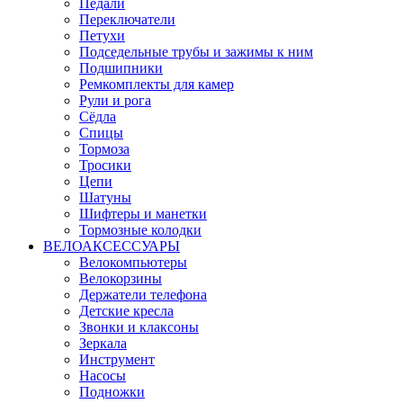
Педали
Переключатели
Петухи
Подседельные трубы и зажимы к ним
Подшипники
Ремкомплекты для камер
Рули и рога
Сёдла
Спицы
Тормоза
Тросики
Цепи
Шатуны
Шифтеры и манетки
Тормозные колодки
ВЕЛОАКСЕССУАРЫ
Велокомпьютеры
Велокорзины
Держатели телефона
Детские кресла
Звонки и клаксоны
Зеркала
Инструмент
Насосы
Подножки