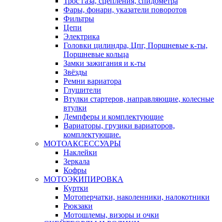
Трос газа, сцепления, спидометра
Фары, фонари, указатели поворотов
Фильтры
Цепи
Электрика
Головки цилиндра, Цпг, Поршневые к-ты,
Поршневые кольца
Замки зажигания и к-ты
Звёзды
Ремни вариатора
Глушители
Втулки стартеров, направляющие, колесные
втулки
Демпферы и комплектующие
Вариаторы, грузики вариаторов,
комплектующие.
МОТОАКСЕССУАРЫ
Наклейки
Зеркала
Кофры
МОТОЭКИПИРОВКА
Куртки
Мотоперчатки, наколенники, налокотники
Рюкзаки
Мотошлемы, визоры и очки