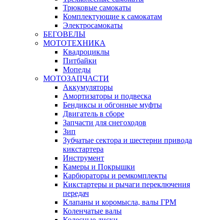
Трюковые самокаты
Комплектующие к самокатам
Электросамокаты
БЕГОВЕЛЫ
МОТОТЕХНИКА
Квадроциклы
Питбайки
Мопеды
МОТОЗАПЧАСТИ
Аккумуляторы
Амортизаторы и подвеска
Бендиксы и обгонные муфты
Двигатель в сборе
Запчасти для снегоходов
Зип
Зубчатые сектора и шестерни привода
кикстартера
Инструмент
Камеры и Покрышки
Карбюраторы и ремкомплекты
Кикстартеры и рычаги переключения
передач
Клапаны и коромысла, валы ГРМ
Коленчатые валы
Колесные диски