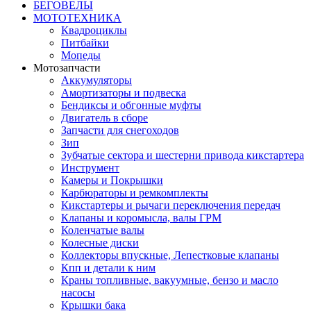
БЕГОВЕЛЫ
МОТОТЕХНИКА
Квадроциклы
Питбайки
Мопеды
Мотозапчасти
Аккумуляторы
Амортизаторы и подвеска
Бендиксы и обгонные муфты
Двигатель в сборе
Запчасти для снегоходов
Зип
Зубчатые сектора и шестерни привода кикстартера
Инструмент
Камеры и Покрышки
Карбюраторы и ремкомплекты
Кикстартеры и рычаги переключения передач
Клапаны и коромысла, валы ГРМ
Коленчатые валы
Колесные диски
Коллекторы впускные, Лепестковые клапаны
Кпп и детали к ним
Краны топливные, вакуумные, бензо и масло
насосы
Крышки бака