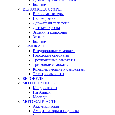
Больше
→
ВЕЛОАКСЕССУАРЫ
Велокомпьютеры
Велокорзины
Держатели телефона
Детские кресла
Звонки и клаксоны
Зеркала
Больше
→
САМОКАТЫ
Внедорожные самокаты
Городские самокаты
Трёхколёсные самокаты
Трюковые самокаты
Комплектующие к самокатам
Электросамокаты
БЕГОВЕЛЫ
МОТОТЕХНИКА
Квадроциклы
Питбайки
Мопеды
МОТОЗАПЧАСТИ
Аккумуляторы
Амортизаторы и подвеска