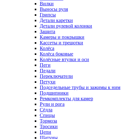
Вилки
Выносы руля
Грипсы
Детали каретки
Детали рулевой колонки
Защита
Камеры и покрышки
Кассеты и трещотки
Колёса
Колёса боковые
Колёсные втулки и оси
Пеги
Педали
Переключатели
Петухи
Подседельные трубы и зажимы к ним
Подшипники
Ремкомплекты для камер
Рули и рога
Сёдла
Спицы
Тормоза
Тросики
Цепи
Шатуны