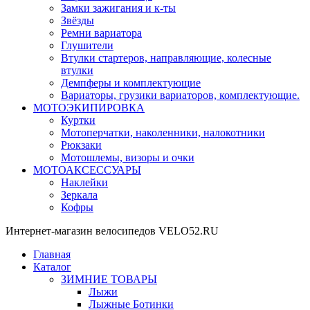
Замки зажигания и к-ты
Звёзды
Ремни вариатора
Глушители
Втулки стартеров, направляющие, колесные
втулки
Демпферы и комплектующие
Вариаторы, грузики вариаторов, комплектующие.
МОТОЭКИПИРОВКА
Куртки
Мотоперчатки, наколенники, налокотники
Рюкзаки
Мотошлемы, визоры и очки
МОТОАКСЕССУАРЫ
Наклейки
Зеркала
Кофры
Интернет-магазин велосипедов VELO52.RU
Главная
Каталог
ЗИМНИЕ ТОВАРЫ
Лыжи
Лыжные Ботинки