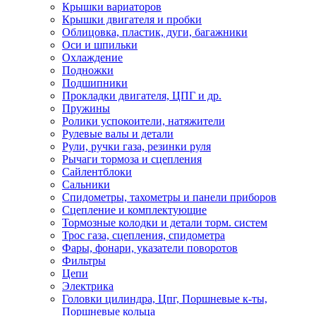
Крышки вариаторов
Крышки двигателя и пробки
Облицовка, пластик, дуги, багажники
Оси и шпильки
Охлаждение
Подножки
Подшипники
Прокладки двигателя, ЦПГ и др.
Пружины
Ролики успокоители, натяжители
Рулевые валы и детали
Рули, ручки газа, резинки руля
Рычаги тормоза и сцепления
Сайлентблоки
Сальники
Спидометры, тахометры и панели приборов
Сцепление и комплектующие
Тормозные колодки и детали торм. систем
Трос газа, сцепления, спидометра
Фары, фонари, указатели поворотов
Фильтры
Цепи
Электрика
Головки цилиндра, Цпг, Поршневые к-ты,
Поршневые кольца