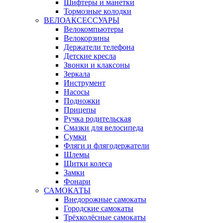
Шифтеры и манетки
Тормозные колодки
ВЕЛОАКСЕССУАРЫ
Велокомпьютеры
Велокорзины
Держатели телефона
Детские кресла
Звонки и клаксоны
Зеркала
Инструмент
Насосы
Подножки
Прицепы
Ручка родительская
Смазки для велосипеда
Сумки
Фляги и флягодержатели
Шлемы
Щитки колеса
Замки
Фонари
САМОКАТЫ
Внедорожные самокаты
Городские самокаты
Трёхколёсные самокаты