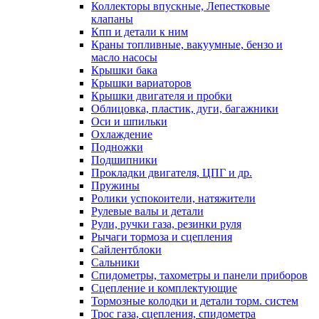
Коллекторы впускные, Лепестковые
клапаны
Кпп и детали к ним
Краны топливные, вакуумные, бензо и
масло насосы
Крышки бака
Крышки вариаторов
Крышки двигателя и пробки
Облицовка, пластик, дуги, багажники
Оси и шпильки
Охлаждение
Подножки
Подшипники
Прокладки двигателя, ЦПГ и др.
Пружины
Ролики успокоители, натяжители
Рулевые валы и детали
Рули, ручки газа, резинки руля
Рычаги тормоза и сцепления
Сайлентблоки
Сальники
Спидометры, тахометры и панели приборов
Сцепление и комплектующие
Тормозные колодки и детали торм. систем
Трос газа, сцепления, спидометра