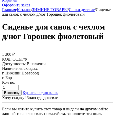
Корзина
Оформить заказ
Главная
/
Каталог
/
ЗИМНИЕ ТОВАРЫ
/
Санки детские
/
Сиденье
для санок с чехлом д/ног Горошек фиолетовый
Сиденье для санок с чехлом
д/ног Горошек фиолетовый
1 300
₽
КОД:
СС3/ГФ
Доступность:
В наличии
Наличие на складах:
г. Нижний Новгород
г. Бор
Кол-во:
Купить в один клик
В корзину
Хочу скидку! Знаю где дешевле
Если вы хотите купить этот товар и видели на другом сайте
данный товар дешевле, пожалуйста, заполните эти поля,