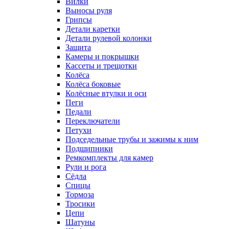
Вилки
Выносы руля
Грипсы
Детали каретки
Детали рулевой колонки
Защита
Камеры и покрышки
Кассеты и трещотки
Колёса
Колёса боковые
Колёсные втулки и оси
Пеги
Педали
Переключатели
Петухи
Подседельные трубы и зажимы к ним
Подшипники
Ремкомплекты для камер
Рули и рога
Сёдла
Спицы
Тормоза
Тросики
Цепи
Шатуны