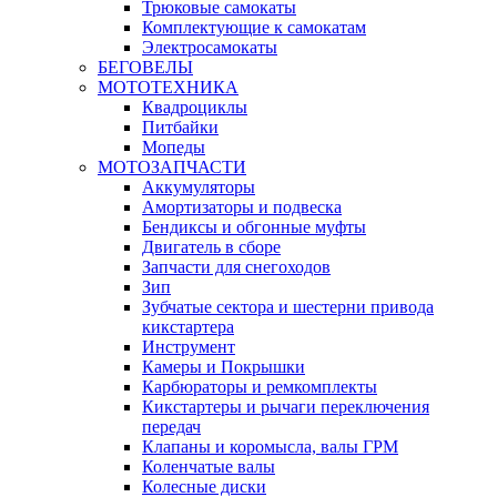
Трюковые самокаты
Комплектующие к самокатам
Электросамокаты
БЕГОВЕЛЫ
МОТОТЕХНИКА
Квадроциклы
Питбайки
Мопеды
МОТОЗАПЧАСТИ
Аккумуляторы
Амортизаторы и подвеска
Бендиксы и обгонные муфты
Двигатель в сборе
Запчасти для снегоходов
Зип
Зубчатые сектора и шестерни привода
кикстартера
Инструмент
Камеры и Покрышки
Карбюраторы и ремкомплекты
Кикстартеры и рычаги переключения
передач
Клапаны и коромысла, валы ГРМ
Коленчатые валы
Колесные диски