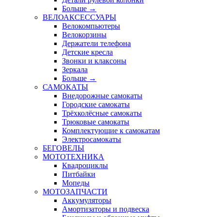
Больше
→
ВЕЛОАКСЕССУАРЫ
Велокомпьютеры
Велокорзины
Держатели телефона
Детские кресла
Звонки и клаксоны
Зеркала
Больше
→
САМОКАТЫ
Внедорожные самокаты
Городские самокаты
Трёхколёсные самокаты
Трюковые самокаты
Комплектующие к самокатам
Электросамокаты
БЕГОВЕЛЫ
МОТОТЕХНИКА
Квадроциклы
Питбайки
Мопеды
МОТОЗАПЧАСТИ
Аккумуляторы
Амортизаторы и подвеска