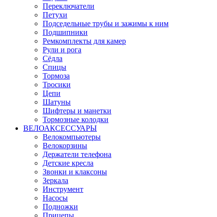
Переключатели
Петухи
Подседельные трубы и зажимы к ним
Подшипники
Ремкомплекты для камер
Рули и рога
Сёдла
Спицы
Тормоза
Тросики
Цепи
Шатуны
Шифтеры и манетки
Тормозные колодки
ВЕЛОАКСЕССУАРЫ
Велокомпьютеры
Велокорзины
Держатели телефона
Детские кресла
Звонки и клаксоны
Зеркала
Инструмент
Насосы
Подножки
Прицепы