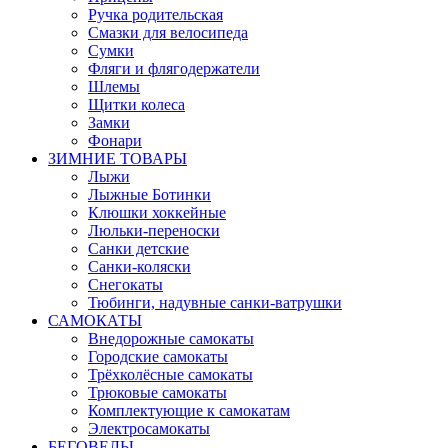
Ручка родительская
Смазки для велосипеда
Сумки
Фляги и флягодержатели
Шлемы
Щитки колеса
Замки
Фонари
ЗИМНИЕ ТОВАРЫ
Лыжи
Лыжные Ботинки
Клюшки хоккейные
Люльки-переноски
Санки детские
Санки-коляски
Снегокаты
Тюбинги, надувные санки-ватрушки
САМОКАТЫ
Внедорожные самокаты
Городские самокаты
Трёхколёсные самокаты
Трюковые самокаты
Комплектующие к самокатам
Электросамокаты
БЕГОВЕЛЫ