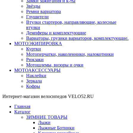
Замки зажигания и к-ты
Звёзды
Ремни вариатора
Глушители
Втулки стартеров, направляющие, колесные
втулки
Демпферы и комплектующие
Вариаторы, грузики вариаторов, комплектующие.
МОТОЭКИПИРОВКА
Куртки
Мотоперчатки, наколенники, налокотники
Рюкзаки
Мотошлемы, визоры и очки
МОТОАКСЕССУАРЫ
Наклейки
Зеркала
Кофры
Интернет-магазин велосипедов VELO52.RU
Главная
Каталог
ЗИМНИЕ ТОВАРЫ
Лыжи
Лыжные Ботинки