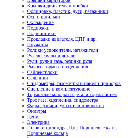
Крышки вариаторов
Крышки двигателя и пробки
Облицовка, пластик, дуги, багажники
Оси и шпильки
Охлаждение
Подножки
Подшипники
Прокладки двигателя, ЦПГ и др.
Пружины
Ролики успокоители, натяжители
Рулевые валы и детали
Рули, ручки газа, резинки руля
Рычаги тормоза и сцепления
Сайлентблоки
Сальники
Спидометры, тахометры и панели приборов
Сцепление и комплектующие
Тормозные колодки и детали торм. систем
Трос газа, сцепления, спидометра
Фары, фонари, указатели поворотов
Фильтры
Цепи
Электрика
Головки цилиндра, Цпг, Поршневые к-ты,
Поршневые кольца