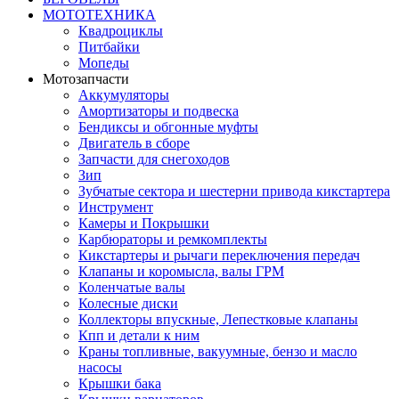
МОТОТЕХНИКА
Квадроциклы
Питбайки
Мопеды
Мотозапчасти
Аккумуляторы
Амортизаторы и подвеска
Бендиксы и обгонные муфты
Двигатель в сборе
Запчасти для снегоходов
Зип
Зубчатые сектора и шестерни привода кикстартера
Инструмент
Камеры и Покрышки
Карбюраторы и ремкомплекты
Кикстартеры и рычаги переключения передач
Клапаны и коромысла, валы ГРМ
Коленчатые валы
Колесные диски
Коллекторы впускные, Лепестковые клапаны
Кпп и детали к ним
Краны топливные, вакуумные, бензо и масло
насосы
Крышки бака