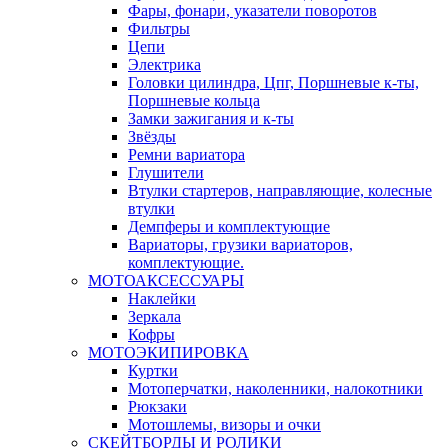
Фары, фонари, указатели поворотов
Фильтры
Цепи
Электрика
Головки цилиндра, Цпг, Поршневые к-ты,
Поршневые кольца
Замки зажигания и к-ты
Звёзды
Ремни вариатора
Глушители
Втулки стартеров, направляющие, колесные
втулки
Демпферы и комплектующие
Вариаторы, грузики вариаторов,
комплектующие.
МОТОАКСЕССУАРЫ
Наклейки
Зеркала
Кофры
МОТОЭКИПИРОВКА
Куртки
Мотоперчатки, наколенники, налокотники
Рюкзаки
Мотошлемы, визоры и очки
СКЕЙТБОРДЫ И РОЛИКИ