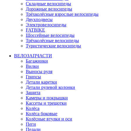
Складные велосипеды
Дорожные велосипеды
Трёхколёсные взрослые велосипеды
Двухподвесы
Электровелосипеды
FATBIKE
Шоссейные велосипеды
Трёхколёсные велосипеды
Туристические велосипеды
ВЕЛОЗАПЧАСТИ
Багажники
Вилки
Выносы руля
Грипсы
Детали каретки
Детали рулевой колонки
Защита
Камеры и покрышки
Кассеты и трещотки
Колёса
Колёса боковые
Колёсные втулки и оси
Пеги
Педали