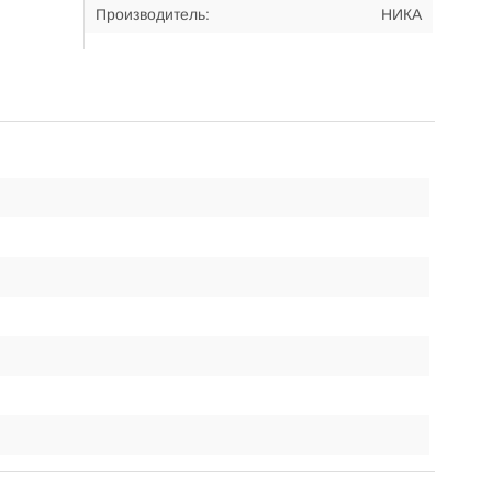
Производитель:
НИКА
Размер сиденья:
445х200 мм
Спинка:
нет
Ширина:
490 мм