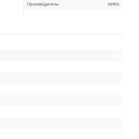
Производитель:
НИКА
Размер сиденья:
445х200 мм
Спинка:
складная
Ширина:
490 мм