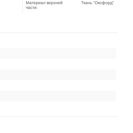
Материал верхней
Ткань "Оксфорд"
части:
Материал нижней
Армированный ПВХ
части:
Производитель:
НИКА
Срок службы:
3 года