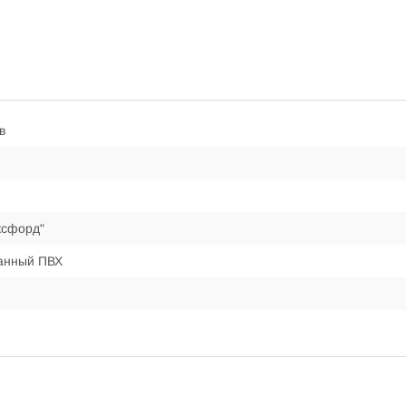
в
ксфорд"
анный ПВХ