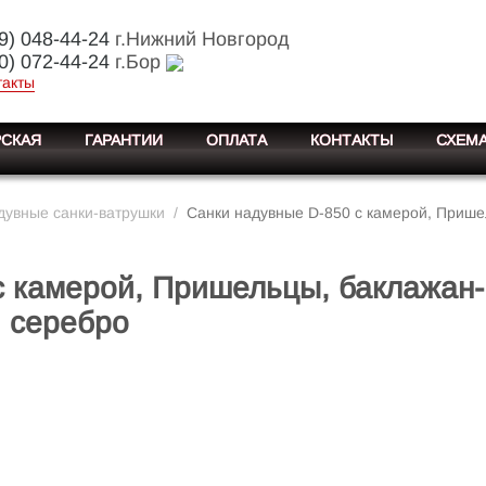
9) 048-44-24
г.Нижний Новгород
0) 072-44-24
г.Бор
такты
СКАЯ
ГАРАНТИИ
ОПЛАТА
КОНТАКТЫ
СХЕМА
дувные санки-ватрушки
/
Санки надувные D-850 с камерой, Прише
с камерой, Пришельцы, баклажан-
серебро