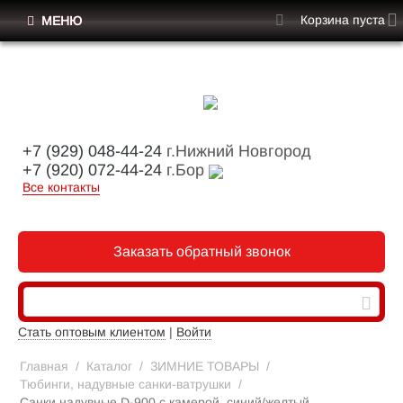
Корзина пуста
МЕНЮ
+7 (929) 048-44-24
г.Нижний Новгород
+7 (920) 072-44-24
г.Бор
Все контакты
Заказать обратный звонок
Стать оптовым клиентом
|
Войти
Главная
/
Каталог
/
ЗИМНИЕ ТОВАРЫ
/
Тюбинги, надувные санки-ватрушки
/
Санки надувные D-900 с камерой, синий/желтый