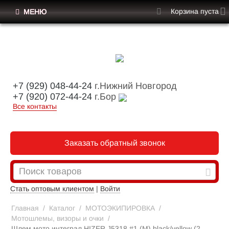
Корзина пуста
МЕНЮ
+7 (929) 048-44-24
г.Нижний Новгород
+7 (920) 072-44-24
г.Бор
Все контакты
Заказать обратный звонок
Стать оптовым клиентом
|
Войти
Главная
/
Каталог
/
МОТОЭКИПИРОВКА
/
Мотошлемы, визоры и очки
/
Шлем мото интеграл HIZER J5318 #1 (M) black/yellow (2