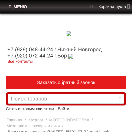
Корзина пуста
МЕНЮ
+7 (929) 048-44-24
г.Нижний Новгород
+7 (920) 072-44-24
г.Бор
Все контакты
Заказать обратный звонок
Стать оптовым клиентом
|
Войти
Главная
/
Каталог
/
МОТОЭКИПИРОВКА
/
Мотошлемы, визоры и очки
/
Шлем мото кроссовый HIZER J6801 #3 (L) matt black