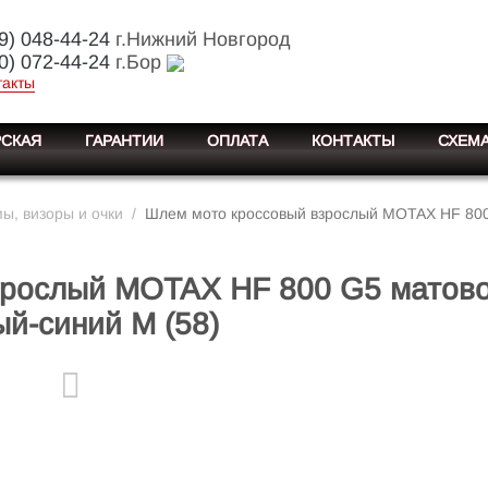
9) 048-44-24
г.Нижний Новгород
0) 072-44-24
г.Бор
такты
СКАЯ
ГАРАНТИИ
ОПЛАТА
КОНТАКТЫ
СХЕМА
, визоры и очки
/
Шлем мото кроссовый взрослый MOTAX HF 800
зрослый MOTAX HF 800 G5 матово
й-синий M (58)