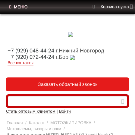
Корзина пуста
МЕНЮ
+7 (929) 048-44-24
г.Нижний Новгород
+7 (920) 072-44-24
г.Бор
Все контакты
Заказать обратный звонок
Стать оптовым клиентом
|
Войти
Главная
/
Каталог
/
МОТОЭКИПИРОВКА
/
Мотошлемы, визоры и очки
/
Шлем мото мотард HIZER J6802 #3 (XL) matt black (2