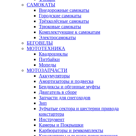
САМОКАТЫ
Внедорожные самокаты
Городские самокаты
Трёхколёсные самокаты
Трюковые самокаты
Комплектующие к самокатам
Электросамокаты
БЕГОВЕЛЫ
МОТОТЕХНИКА
Квадроциклы
Питбайки
Мопеды
МОТОЗАПЧАСТИ
Аккумуляторы
Амортизаторы и подвеска
Бендиксы и обгонные муфты
Двигатель в сборе
Запчасти для снегоходов
Зип
Зубчатые сектора и шестерни привода
кикстартера
Инструмент
Камеры и Покрышки
Карбюраторы и ремкомплекты
Кикстартеры и рычаги переключения