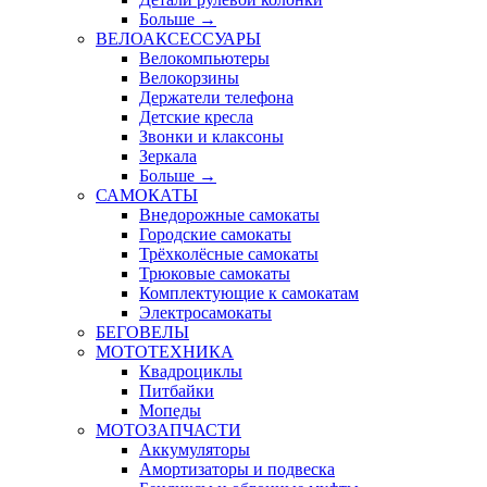
Больше
→
ВЕЛОАКСЕССУАРЫ
Велокомпьютеры
Велокорзины
Держатели телефона
Детские кресла
Звонки и клаксоны
Зеркала
Больше
→
САМОКАТЫ
Внедорожные самокаты
Городские самокаты
Трёхколёсные самокаты
Трюковые самокаты
Комплектующие к самокатам
Электросамокаты
БЕГОВЕЛЫ
МОТОТЕХНИКА
Квадроциклы
Питбайки
Мопеды
МОТОЗАПЧАСТИ
Аккумуляторы
Амортизаторы и подвеска