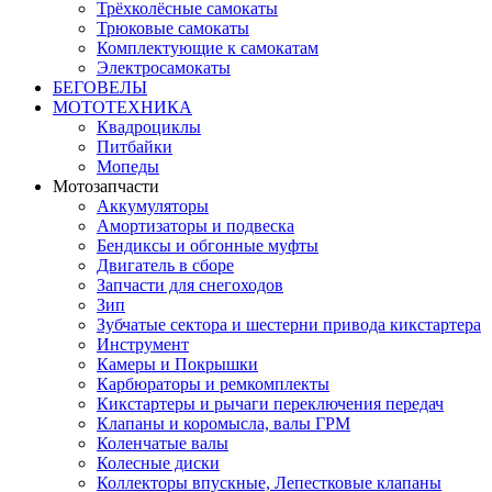
Трёхколёсные самокаты
Трюковые самокаты
Комплектующие к самокатам
Электросамокаты
БЕГОВЕЛЫ
МОТОТЕХНИКА
Квадроциклы
Питбайки
Мопеды
Мотозапчасти
Аккумуляторы
Амортизаторы и подвеска
Бендиксы и обгонные муфты
Двигатель в сборе
Запчасти для снегоходов
Зип
Зубчатые сектора и шестерни привода кикстартера
Инструмент
Камеры и Покрышки
Карбюраторы и ремкомплекты
Кикстартеры и рычаги переключения передач
Клапаны и коромысла, валы ГРМ
Коленчатые валы
Колесные диски
Коллекторы впускные, Лепестковые клапаны