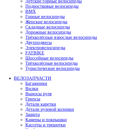
Детские горные велосипеды
Подростковые велосипеды
BMX
Горные велосипеды
Женские велосипеды
Складные велосипеды
Дорожные велосипеды
Трёхколёсные взрослые велосипеды
Двухподвесы
Электровелосипеды
FATBIKE
Шоссейные велосипеды
Трёхколёсные велосипеды
Туристические велосипеды
ВЕЛОЗАПЧАСТИ
Багажники
Вилки
Выносы руля
Грипсы
Детали каретки
Детали рулевой колонки
Защита
Камеры и покрышки
Кассеты и трещотки