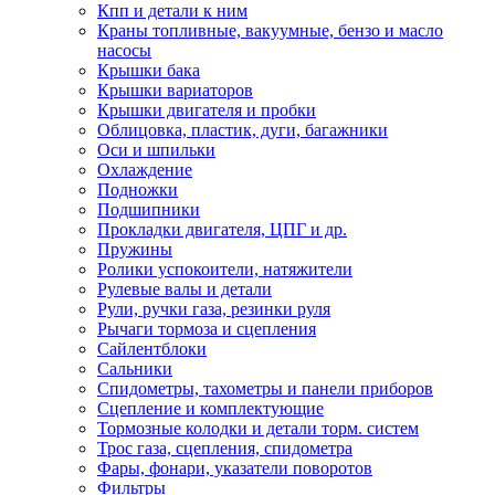
Кпп и детали к ним
Краны топливные, вакуумные, бензо и масло
насосы
Крышки бака
Крышки вариаторов
Крышки двигателя и пробки
Облицовка, пластик, дуги, багажники
Оси и шпильки
Охлаждение
Подножки
Подшипники
Прокладки двигателя, ЦПГ и др.
Пружины
Ролики успокоители, натяжители
Рулевые валы и детали
Рули, ручки газа, резинки руля
Рычаги тормоза и сцепления
Сайлентблоки
Сальники
Спидометры, тахометры и панели приборов
Сцепление и комплектующие
Тормозные колодки и детали торм. систем
Трос газа, сцепления, спидометра
Фары, фонари, указатели поворотов
Фильтры