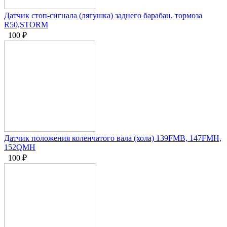
Датчик стоп-сигнала (лягушка) заднего барабан. тормоза
R50,STORM
100
₽
Датчик положения коленчатого вала (хола) 139FMB, 147FMH,
152QMH
100
₽