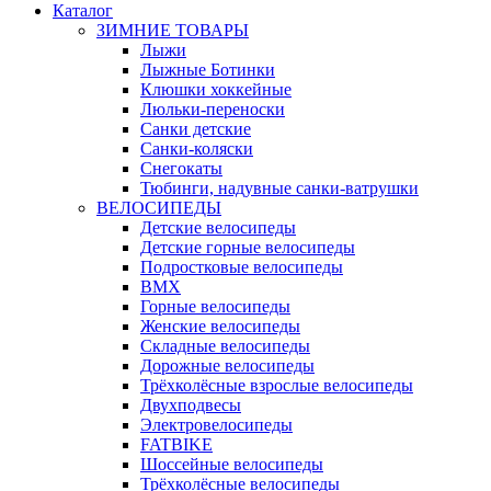
Каталог
ЗИМНИЕ ТОВАРЫ
Лыжи
Лыжные Ботинки
Клюшки хоккейные
Люльки-переноски
Санки детские
Санки-коляски
Снегокаты
Тюбинги, надувные санки-ватрушки
ВЕЛОСИПЕДЫ
Детские велосипеды
Детские горные велосипеды
Подростковые велосипеды
BMX
Горные велосипеды
Женские велосипеды
Складные велосипеды
Дорожные велосипеды
Трёхколёсные взрослые велосипеды
Двухподвесы
Электровелосипеды
FATBIKE
Шоссейные велосипеды
Трёхколёсные велосипеды