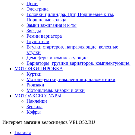
Цепи
Электрика
Головки цилиндра, Цпг, Поршневые к-ты,
Поршневые кольца
Замки зажигания и к-ты
Звёзды
Ремни вариатора
Глушители
Втулки стартеров, направляющие, колесные
втулки
Демпферы и комплектующие
Вариаторы, грузики вариаторов, комплектующие.
МОТОЭКИПИРОВКА
Куртки
Мотоперчатки, наколенники, налокотники
Рюкзаки
Мотошлемы, визоры и очки
МОТОАКСЕССУАРЫ
Наклейки
Зеркала
Кофры
Интернет-магазин велосипедов VELO52.RU
Главная