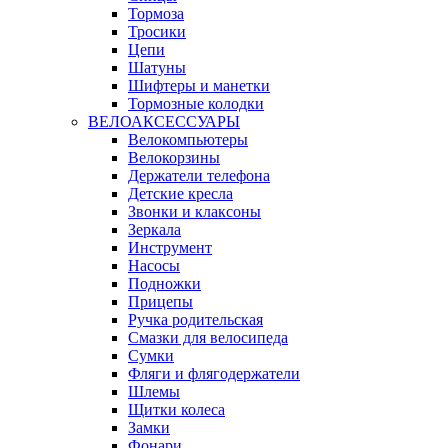
Тормоза
Тросики
Цепи
Шатуны
Шифтеры и манетки
Тормозные колодки
ВЕЛОАКСЕССУАРЫ
Велокомпьютеры
Велокорзины
Держатели телефона
Детские кресла
Звонки и клаксоны
Зеркала
Инструмент
Насосы
Подножки
Прицепы
Ручка родительская
Смазки для велосипеда
Сумки
Фляги и флягодержатели
Шлемы
Щитки колеса
Замки
Фонари