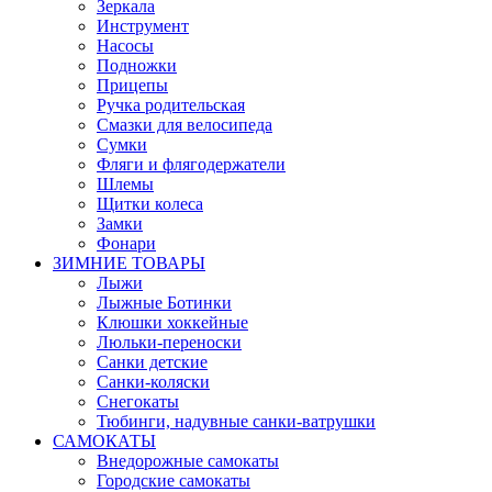
Зеркала
Инструмент
Насосы
Подножки
Прицепы
Ручка родительская
Смазки для велосипеда
Сумки
Фляги и флягодержатели
Шлемы
Щитки колеса
Замки
Фонари
ЗИМНИЕ ТОВАРЫ
Лыжи
Лыжные Ботинки
Клюшки хоккейные
Люльки-переноски
Санки детские
Санки-коляски
Снегокаты
Тюбинги, надувные санки-ватрушки
САМОКАТЫ
Внедорожные самокаты
Городские самокаты