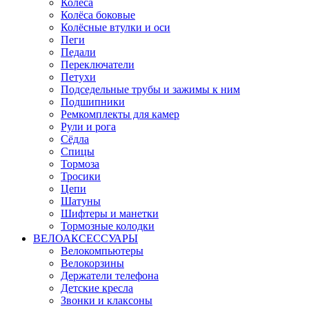
Колёса
Колёса боковые
Колёсные втулки и оси
Пеги
Педали
Переключатели
Петухи
Подседельные трубы и зажимы к ним
Подшипники
Ремкомплекты для камер
Рули и рога
Сёдла
Спицы
Тормоза
Тросики
Цепи
Шатуны
Шифтеры и манетки
Тормозные колодки
ВЕЛОАКСЕССУАРЫ
Велокомпьютеры
Велокорзины
Держатели телефона
Детские кресла
Звонки и клаксоны