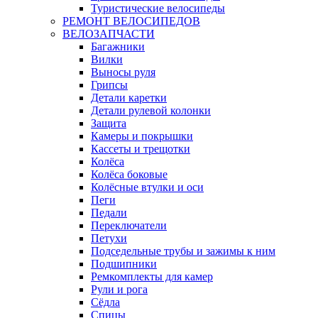
Туристические велосипеды
РЕМОНТ ВЕЛОСИПЕДОВ
ВЕЛОЗАПЧАСТИ
Багажники
Вилки
Выносы руля
Грипсы
Детали каретки
Детали рулевой колонки
Защита
Камеры и покрышки
Кассеты и трещотки
Колёса
Колёса боковые
Колёсные втулки и оси
Пеги
Педали
Переключатели
Петухи
Подседельные трубы и зажимы к ним
Подшипники
Ремкомплекты для камер
Рули и рога
Сёдла
Спицы