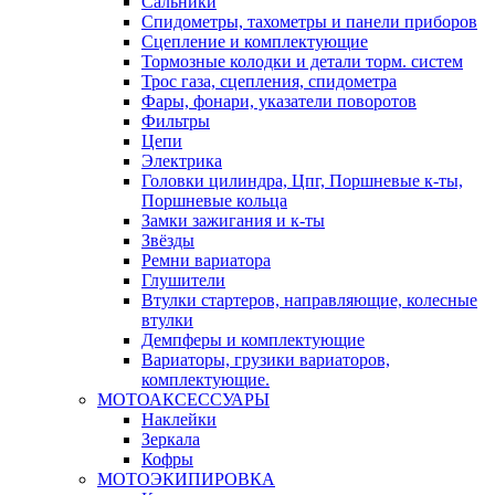
Сальники
Спидометры, тахометры и панели приборов
Сцепление и комплектующие
Тормозные колодки и детали торм. систем
Трос газа, сцепления, спидометра
Фары, фонари, указатели поворотов
Фильтры
Цепи
Электрика
Головки цилиндра, Цпг, Поршневые к-ты,
Поршневые кольца
Замки зажигания и к-ты
Звёзды
Ремни вариатора
Глушители
Втулки стартеров, направляющие, колесные
втулки
Демпферы и комплектующие
Вариаторы, грузики вариаторов,
комплектующие.
МОТОАКСЕССУАРЫ
Наклейки
Зеркала
Кофры
МОТОЭКИПИРОВКА