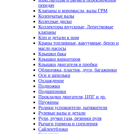
передач
Клапаны и коромысла, валы ГРМ
Коленчатые валы
Колесные диски
Коллекторы впускные, Лепестковые
клапаны
Кпп и детали к ним
Краны топливные, вакуумные, бензо и
масло насосы
Крышки бака
Крышки вариаторов
Крышки двигателя и пробки
Облицовка, пластик, дуги, багажники
Оси и шпильки
Охлаждение
Подножки
Подшипники
Прокладки двигателя, ЦПГ и др.
Пружины
Ролики успокоители, натяжители
Рулевые валы и детали
Рули, ручки газа, резинки руля
Рычаги тормоза и сцепления
Сайлентблоки