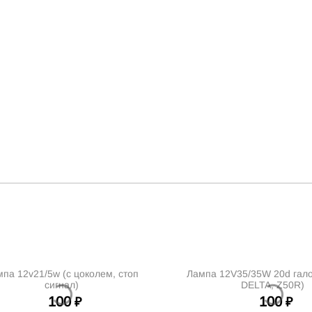
5w (с цоколем, стоп
Лампа 12V35/35W 20d галоген (фар
сигнал)
DELTA, Z50R)
100
100
₽
₽