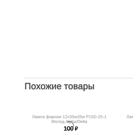
Похожие товары
Лампа фарная 12v35w35w P15D-25-1
Лампа 12v21/
Мопед Alpha/Delta
100
₽