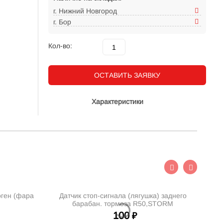
г. Нижний Новгород
г. Бор
Кол-во:
ОСТАВИТЬ ЗАЯВКУ
Характеристики
а
Датчик стоп-сигнала (лягушка) заднего
Датчик поло
барабан. тормоза R50,STORM
(хола) 139
100
₽