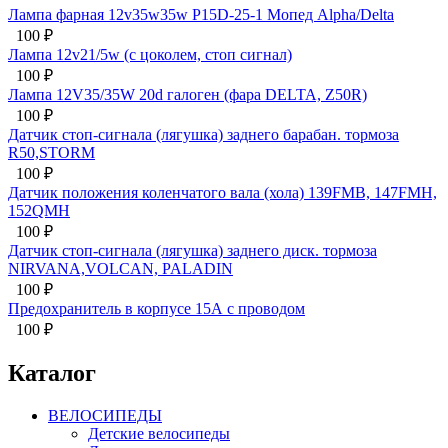
Лампа фарная 12v35w35w P15D-25-1 Мопед Alpha/Delta
100
₽
Лампа 12v21/5w (с цоколем, стоп сигнал)
100
₽
Лампа 12V35/35W 20d галоген (фара DELTA, Z50R)
100
₽
Датчик стоп-сигнала (лягушка) заднего барабан. тормоза
R50,STORM
100
₽
Датчик положения коленчатого вала (хола) 139FMB, 147FMH,
152QMH
100
₽
Датчик стоп-сигнала (лягушка) заднего диск. тормоза
NIRVANA,VOLCAN, PALADIN
100
₽
Предохранитель в корпусе 15А с проводом
100
₽
Каталог
ВЕЛОСИПЕДЫ
Детские велосипеды