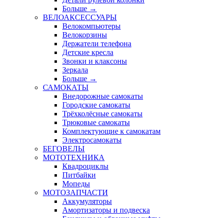
Больше
→
ВЕЛОАКСЕССУАРЫ
Велокомпьютеры
Велокорзины
Держатели телефона
Детские кресла
Звонки и клаксоны
Зеркала
Больше
→
САМОКАТЫ
Внедорожные самокаты
Городские самокаты
Трёхколёсные самокаты
Трюковые самокаты
Комплектующие к самокатам
Электросамокаты
БЕГОВЕЛЫ
МОТОТЕХНИКА
Квадроциклы
Питбайки
Мопеды
МОТОЗАПЧАСТИ
Аккумуляторы
Амортизаторы и подвеска