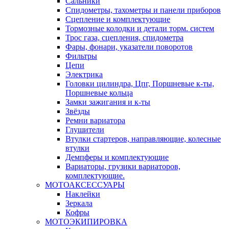
Сальники
Спидометры, тахометры и панели приборов
Сцепление и комплектующие
Тормозные колодки и детали торм. систем
Трос газа, сцепления, спидометра
Фары, фонари, указатели поворотов
Фильтры
Цепи
Электрика
Головки цилиндра, Цпг, Поршневые к-ты,
Поршневые кольца
Замки зажигания и к-ты
Звёзды
Ремни вариатора
Глушители
Втулки стартеров, направляющие, колесные
втулки
Демпферы и комплектующие
Вариаторы, грузики вариаторов,
комплектующие.
МОТОАКСЕССУАРЫ
Наклейки
Зеркала
Кофры
МОТОЭКИПИРОВКА