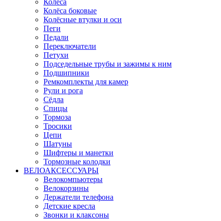
Колёса
Колёса боковые
Колёсные втулки и оси
Пеги
Педали
Переключатели
Петухи
Подседельные трубы и зажимы к ним
Подшипники
Ремкомплекты для камер
Рули и рога
Сёдла
Спицы
Тормоза
Тросики
Цепи
Шатуны
Шифтеры и манетки
Тормозные колодки
ВЕЛОАКСЕССУАРЫ
Велокомпьютеры
Велокорзины
Держатели телефона
Детские кресла
Звонки и клаксоны