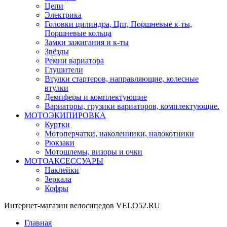
Цепи
Электрика
Головки цилиндра, Цпг, Поршневые к-ты,
Поршневые кольца
Замки зажигания и к-ты
Звёзды
Ремни вариатора
Глушители
Втулки стартеров, направляющие, колесные
втулки
Демпферы и комплектующие
Вариаторы, грузики вариаторов, комплектующие.
МОТОЭКИПИРОВКА
Куртки
Мотоперчатки, наколенники, налокотники
Рюкзаки
Мотошлемы, визоры и очки
МОТОАКСЕССУАРЫ
Наклейки
Зеркала
Кофры
Интернет-магазин велосипедов VELO52.RU
Главная