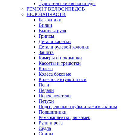
Туристические велосипеды
РЕМОНТ ВЕЛОСИПЕДОВ
ВЕЛОЗАПЧАСТИ
Багажники
Вилки
Выносы руля
Грипсы
Детали каретки
Детали рулевой колонки
Защита
Камеры и покрышки
Кассеты и трещотки
Колёса
Колёса боковые
Колёсные втулки и оси
Пеги
Педали
Переключатели
Петухи
Подседельные трубы и зажимы к ним
Подшипники
Ремкомплекты для камер
Рули и рога
Сёдла
Спицы