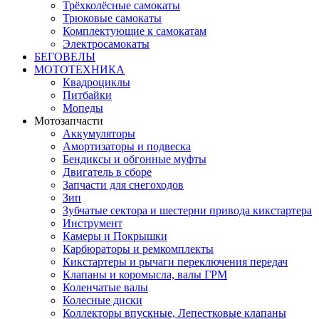
Трёхколёсные самокаты
Трюковые самокаты
Комплектующие к самокатам
Электросамокаты
БЕГОВЕЛЫ
МОТОТЕХНИКА
Квадроциклы
Питбайки
Мопеды
Мотозапчасти
Аккумуляторы
Амортизаторы и подвеска
Бендиксы и обгонные муфты
Двигатель в сборе
Запчасти для снегоходов
Зип
Зубчатые сектора и шестерни привода кикстартера
Инструмент
Камеры и Покрышки
Карбюраторы и ремкомплекты
Кикстартеры и рычаги переключения передач
Клапаны и коромысла, валы ГРМ
Коленчатые валы
Колесные диски
Коллекторы впускные, Лепестковые клапаны