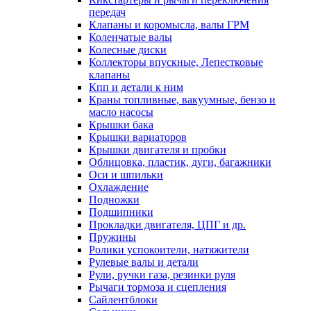
передач
Клапаны и коромысла, валы ГРМ
Коленчатые валы
Колесные диски
Коллекторы впускные, Лепестковые
клапаны
Кпп и детали к ним
Краны топливные, вакуумные, бензо и
масло насосы
Крышки бака
Крышки вариаторов
Крышки двигателя и пробки
Облицовка, пластик, дуги, багажники
Оси и шпильки
Охлаждение
Подножки
Подшипники
Прокладки двигателя, ЦПГ и др.
Пружины
Ролики успокоители, натяжители
Рулевые валы и детали
Рули, ручки газа, резинки руля
Рычаги тормоза и сцепления
Сайлентблоки