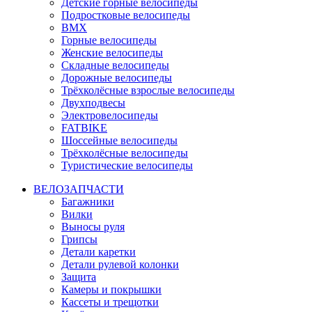
Детские горные велосипеды
Подростковые велосипеды
BMX
Горные велосипеды
Женские велосипеды
Складные велосипеды
Дорожные велосипеды
Трёхколёсные взрослые велосипеды
Двухподвесы
Электровелосипеды
FATBIKE
Шоссейные велосипеды
Трёхколёсные велосипеды
Туристические велосипеды
ВЕЛОЗАПЧАСТИ
Багажники
Вилки
Выносы руля
Грипсы
Детали каретки
Детали рулевой колонки
Защита
Камеры и покрышки
Кассеты и трещотки