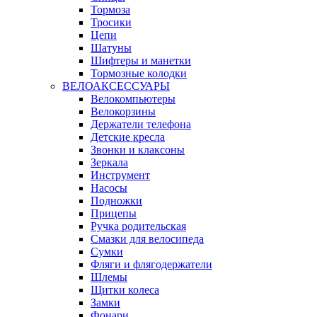
Тормоза
Тросики
Цепи
Шатуны
Шифтеры и манетки
Тормозные колодки
ВЕЛОАКСЕССУАРЫ
Велокомпьютеры
Велокорзины
Держатели телефона
Детские кресла
Звонки и клаксоны
Зеркала
Инструмент
Насосы
Подножки
Прицепы
Ручка родительская
Смазки для велосипеда
Сумки
Фляги и флягодержатели
Шлемы
Щитки колеса
Замки
Фонари