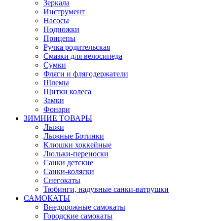
Зеркала
Инструмент
Насосы
Подножки
Прицепы
Ручка родительская
Смазки для велосипеда
Сумки
Фляги и флягодержатели
Шлемы
Щитки колеса
Замки
Фонари
ЗИМНИЕ ТОВАРЫ
Лыжи
Лыжные Ботинки
Клюшки хоккейные
Люльки-переноски
Санки детские
Санки-коляски
Снегокаты
Тюбинги, надувные санки-ватрушки
САМОКАТЫ
Внедорожные самокаты
Городские самокаты