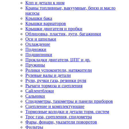
Кпп и детали к ним
Краны топливные, вакуумные, бензо и масло
насосы
Крышки бака
Крышки вариаторов
Крышки двигателя и пробки
Облицовка, пластик, дуги, багажники
Оси и шпильки
Охлаждение
Подножки
Подшипники
Прокладки двигателя, ЦПГ и др.
Пружины
Ролики успокоители, натяжители
Рулевые валы и детали
Рули, ручки газа, резинки руля
Рычаги тормоза и сцепления
Сайлентблоки
Сальники
Спидометры, тахометры и панели приборов
Сцепление и комплектующие
Тормозные колодки и детали торм. систем
Трос газа, сцепления, спидометра
Фары, фонари, указатели поворотов
Фильтры