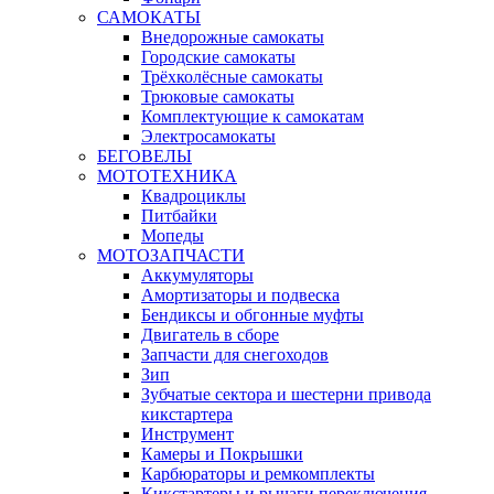
САМОКАТЫ
Внедорожные самокаты
Городские самокаты
Трёхколёсные самокаты
Трюковые самокаты
Комплектующие к самокатам
Электросамокаты
БЕГОВЕЛЫ
МОТОТЕХНИКА
Квадроциклы
Питбайки
Мопеды
МОТОЗАПЧАСТИ
Аккумуляторы
Амортизаторы и подвеска
Бендиксы и обгонные муфты
Двигатель в сборе
Запчасти для снегоходов
Зип
Зубчатые сектора и шестерни привода
кикстартера
Инструмент
Камеры и Покрышки
Карбюраторы и ремкомплекты
Кикстартеры и рычаги переключения