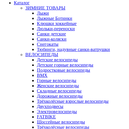
Каталог
ЗИМНИЕ ТОВАРЫ
Лыжи
Лыжные Ботинки
Клюшки хоккейные
Люльки-переноски
Санки детские
Санки-коляски
Снегокаты
Тюбинги, надувные санки-ватрушки
ВЕЛОСИПЕДЫ
Детские велосипеды
Детские горные велосипеды
Подростковые велосипеды
BMX
Горные велосипеды
Женские велосипеды
Складные велосипеды
Дорожные велосипеды
Трёхколёсные взрослые велосипеды
Двухподвесы
Электровелосипеды
FATBIKE
Шоссейные велосипеды
Трёхколёсные велосипеды