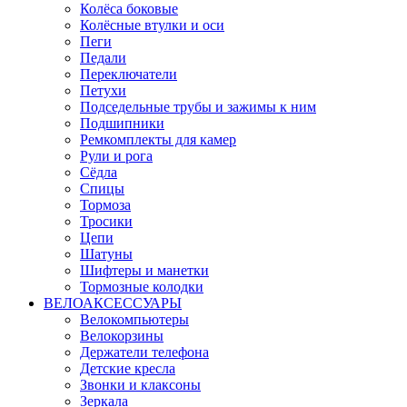
Колёса боковые
Колёсные втулки и оси
Пеги
Педали
Переключатели
Петухи
Подседельные трубы и зажимы к ним
Подшипники
Ремкомплекты для камер
Рули и рога
Сёдла
Спицы
Тормоза
Тросики
Цепи
Шатуны
Шифтеры и манетки
Тормозные колодки
ВЕЛОАКСЕССУАРЫ
Велокомпьютеры
Велокорзины
Держатели телефона
Детские кресла
Звонки и клаксоны
Зеркала