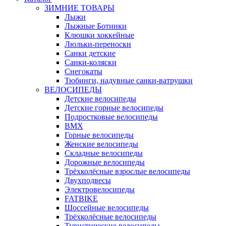
ЗИМНИЕ ТОВАРЫ
Лыжи
Лыжные Ботинки
Клюшки хоккейные
Люльки-переноски
Санки детские
Санки-коляски
Снегокаты
Тюбинги, надувные санки-ватрушки
ВЕЛОСИПЕДЫ
Детские велосипеды
Детские горные велосипеды
Подростковые велосипеды
BMX
Горные велосипеды
Женские велосипеды
Складные велосипеды
Дорожные велосипеды
Трёхколёсные взрослые велосипеды
Двухподвесы
Электровелосипеды
FATBIKE
Шоссейные велосипеды
Трёхколёсные велосипеды
Туристические велосипеды