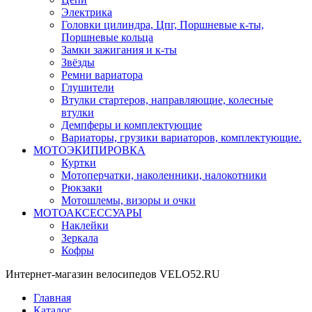
Электрика
Головки цилиндра, Цпг, Поршневые к-ты,
Поршневые кольца
Замки зажигания и к-ты
Звёзды
Ремни вариатора
Глушители
Втулки стартеров, направляющие, колесные
втулки
Демпферы и комплектующие
Вариаторы, грузики вариаторов, комплектующие.
МОТОЭКИПИРОВКА
Куртки
Мотоперчатки, наколенники, налокотники
Рюкзаки
Мотошлемы, визоры и очки
МОТОАКСЕССУАРЫ
Наклейки
Зеркала
Кофры
Интернет-магазин велосипедов VELO52.RU
Главная
Каталог