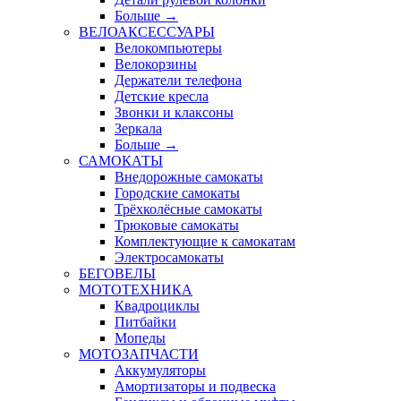
Больше
→
ВЕЛОАКСЕССУАРЫ
Велокомпьютеры
Велокорзины
Держатели телефона
Детские кресла
Звонки и клаксоны
Зеркала
Больше
→
САМОКАТЫ
Внедорожные самокаты
Городские самокаты
Трёхколёсные самокаты
Трюковые самокаты
Комплектующие к самокатам
Электросамокаты
БЕГОВЕЛЫ
МОТОТЕХНИКА
Квадроциклы
Питбайки
Мопеды
МОТОЗАПЧАСТИ
Аккумуляторы
Амортизаторы и подвеска