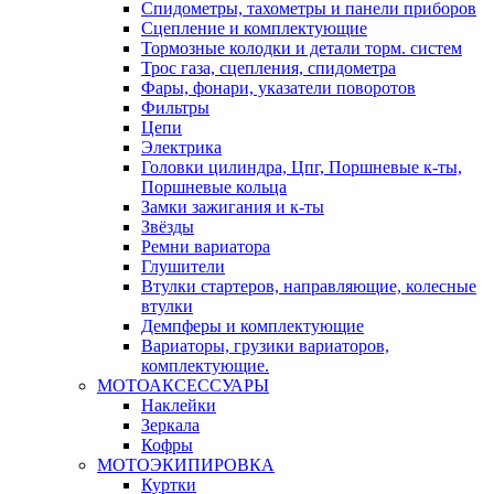
Спидометры, тахометры и панели приборов
Сцепление и комплектующие
Тормозные колодки и детали торм. систем
Трос газа, сцепления, спидометра
Фары, фонари, указатели поворотов
Фильтры
Цепи
Электрика
Головки цилиндра, Цпг, Поршневые к-ты,
Поршневые кольца
Замки зажигания и к-ты
Звёзды
Ремни вариатора
Глушители
Втулки стартеров, направляющие, колесные
втулки
Демпферы и комплектующие
Вариаторы, грузики вариаторов,
комплектующие.
МОТОАКСЕССУАРЫ
Наклейки
Зеркала
Кофры
МОТОЭКИПИРОВКА
Куртки