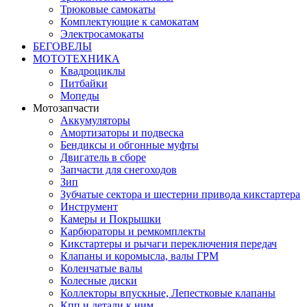
Трюковые самокаты
Комплектующие к самокатам
Электросамокаты
БЕГОВЕЛЫ
МОТОТЕХНИКА
Квадроциклы
Питбайки
Мопеды
Мотозапчасти
Аккумуляторы
Амортизаторы и подвеска
Бендиксы и обгонные муфты
Двигатель в сборе
Запчасти для снегоходов
Зип
Зубчатые сектора и шестерни привода кикстартера
Инструмент
Камеры и Покрышки
Карбюраторы и ремкомплекты
Кикстартеры и рычаги переключения передач
Клапаны и коромысла, валы ГРМ
Коленчатые валы
Колесные диски
Коллекторы впускные, Лепестковые клапаны
Кпп и детали к ним