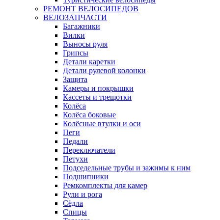
РЕМОНТ ВЕЛОСИПЕДОВ
ВЕЛОЗАПЧАСТИ
Багажники
Вилки
Выносы руля
Грипсы
Детали каретки
Детали рулевой колонки
Защита
Камеры и покрышки
Кассеты и трещотки
Колёса
Колёса боковые
Колёсные втулки и оси
Пеги
Педали
Переключатели
Петухи
Подседельные трубы и зажимы к ним
Подшипники
Ремкомплекты для камер
Рули и рога
Сёдла
Спицы