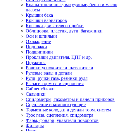
Краны топливные, вакуумные, бензо и масло
насосы
Крышки бака
Крышки вариаторов
Крышки двигателя и пробки
Облицовка, пластик, дуги, багажники
Оси и шпильки
Охлаждение
Подножки
Подшипники
Прокладки двигателя, ЦПГ и др.
Пружины
Ролики успокоители, натяжители
Рулевые валы и детали
Рули, ручки газа, резинки руля
Рычаги тормоза и сцепления
Сайлентблоки
Сальники
Спидометры, тахометры и панели приборов
Сцепление и комплектующие
Тормозные колодки и детали торм. систем
Трос газа, сцепления, спидометра
Фары, фонари, указатели поворотов
Фильтры
Цепи