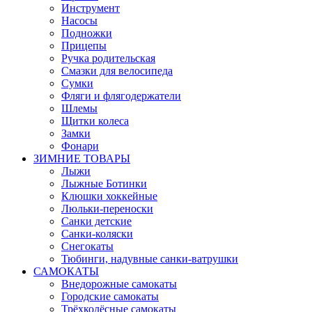
Инструмент
Насосы
Подножки
Прицепы
Ручка родительская
Смазки для велосипеда
Сумки
Фляги и флягодержатели
Шлемы
Щитки колеса
Замки
Фонари
ЗИМНИЕ ТОВАРЫ
Лыжи
Лыжные Ботинки
Клюшки хоккейные
Люльки-переноски
Санки детские
Санки-коляски
Снегокаты
Тюбинги, надувные санки-ватрушки
САМОКАТЫ
Внедорожные самокаты
Городские самокаты
Трёхколёсные самокаты