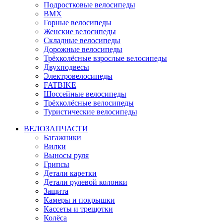
Подростковые велосипеды
BMX
Горные велосипеды
Женские велосипеды
Складные велосипеды
Дорожные велосипеды
Трёхколёсные взрослые велосипеды
Двухподвесы
Электровелосипеды
FATBIKE
Шоссейные велосипеды
Трёхколёсные велосипеды
Туристические велосипеды
ВЕЛОЗАПЧАСТИ
Багажники
Вилки
Выносы руля
Грипсы
Детали каретки
Детали рулевой колонки
Защита
Камеры и покрышки
Кассеты и трещотки
Колёса