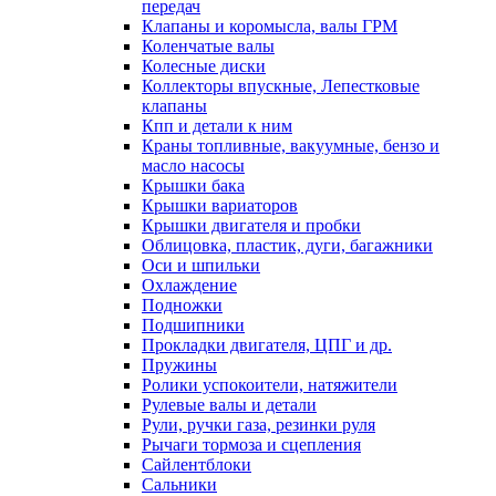
передач
Клапаны и коромысла, валы ГРМ
Коленчатые валы
Колесные диски
Коллекторы впускные, Лепестковые
клапаны
Кпп и детали к ним
Краны топливные, вакуумные, бензо и
масло насосы
Крышки бака
Крышки вариаторов
Крышки двигателя и пробки
Облицовка, пластик, дуги, багажники
Оси и шпильки
Охлаждение
Подножки
Подшипники
Прокладки двигателя, ЦПГ и др.
Пружины
Ролики успокоители, натяжители
Рулевые валы и детали
Рули, ручки газа, резинки руля
Рычаги тормоза и сцепления
Сайлентблоки
Сальники