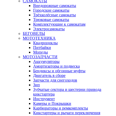
САМОКАТЫ
Внедорожные самокаты
Городские самокаты
Трёхколёсные самокаты
Трюковые самокаты
Комплектующие к самокатам
Электросамокаты
БЕГОВЕЛЫ
МОТОТЕХНИКА
Квадроциклы
Питбайки
Мопеды
МОТОЗАПЧАСТИ
Аккумуляторы
Амортизаторы и подвеска
Бендиксы и обгонные муфты
Двигатель в сборе
Запчасти для снегоходов
Зип
Зубчатые сектора и шестерни привода
кикстартера
Инструмент
Камеры и Покрышки
Карбюраторы и ремкомплекты
Кикстартеры и рычаги переключения