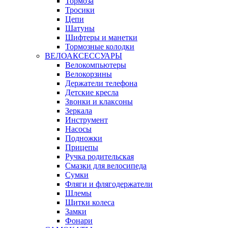
Тормоза
Тросики
Цепи
Шатуны
Шифтеры и манетки
Тормозные колодки
ВЕЛОАКСЕССУАРЫ
Велокомпьютеры
Велокорзины
Держатели телефона
Детские кресла
Звонки и клаксоны
Зеркала
Инструмент
Насосы
Подножки
Прицепы
Ручка родительская
Смазки для велосипеда
Сумки
Фляги и флягодержатели
Шлемы
Щитки колеса
Замки
Фонари