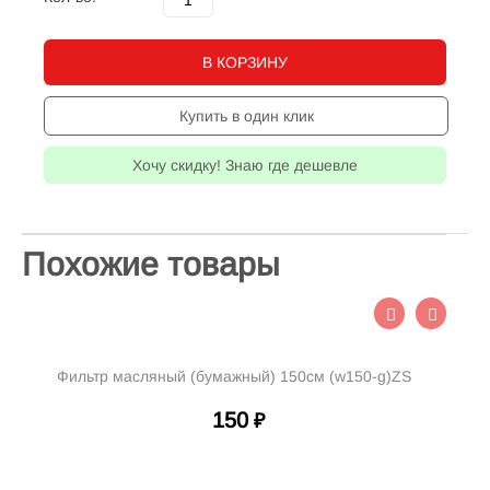
В КОРЗИНУ
Купить в один клик
Хочу скидку! Знаю где дешевле
Похожие товары
ажный) 150см (w150-g)ZS
Фильтрующий элемент D
50
150
₽
₽