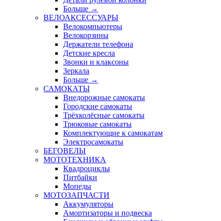
Больше
→
ВЕЛОАКСЕССУАРЫ
Велокомпьютеры
Велокорзины
Держатели телефона
Детские кресла
Звонки и клаксоны
Зеркала
Больше
→
САМОКАТЫ
Внедорожные самокаты
Городские самокаты
Трёхколёсные самокаты
Трюковые самокаты
Комплектующие к самокатам
Электросамокаты
БЕГОВЕЛЫ
МОТОТЕХНИКА
Квадроциклы
Питбайки
Мопеды
МОТОЗАПЧАСТИ
Аккумуляторы
Амортизаторы и подвеска