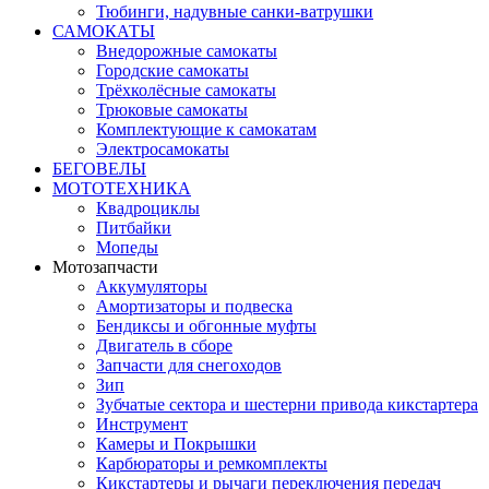
Тюбинги, надувные санки-ватрушки
САМОКАТЫ
Внедорожные самокаты
Городские самокаты
Трёхколёсные самокаты
Трюковые самокаты
Комплектующие к самокатам
Электросамокаты
БЕГОВЕЛЫ
МОТОТЕХНИКА
Квадроциклы
Питбайки
Мопеды
Мотозапчасти
Аккумуляторы
Амортизаторы и подвеска
Бендиксы и обгонные муфты
Двигатель в сборе
Запчасти для снегоходов
Зип
Зубчатые сектора и шестерни привода кикстартера
Инструмент
Камеры и Покрышки
Карбюраторы и ремкомплекты
Кикстартеры и рычаги переключения передач