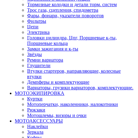
Тормозные колодки и детали торм. систем
Трос газа, сцепления, спидометра
Фары, фонари, указатели поворотов
Фильтры
Цепи
Электрика
Головки цилиндра, Цпг, Поршневые к-ты,
Поршневые кольца
Замки зажигания и к-ты
Звёзды
Ремни вариатора
Глушители
Втулки стартеров, направляющие, колесные
втулки
Демпферы и комплектующие
Вариаторы, грузики вариаторов, комплектующие.
МОТОЭКИПИРОВКА
Куртки
Мотоперчатки, наколенники, налокотники
Рюкзаки
Мотошлемы, визоры и очки
МОТОАКСЕССУАРЫ
Наклейки
Зеркала
Кофры