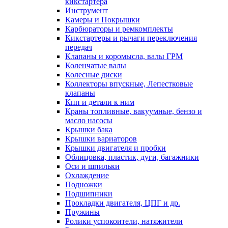
кикстартера
Инструмент
Камеры и Покрышки
Карбюраторы и ремкомплекты
Кикстартеры и рычаги переключения
передач
Клапаны и коромысла, валы ГРМ
Коленчатые валы
Колесные диски
Коллекторы впускные, Лепестковые
клапаны
Кпп и детали к ним
Краны топливные, вакуумные, бензо и
масло насосы
Крышки бака
Крышки вариаторов
Крышки двигателя и пробки
Облицовка, пластик, дуги, багажники
Оси и шпильки
Охлаждение
Подножки
Подшипники
Прокладки двигателя, ЦПГ и др.
Пружины
Ролики успокоители, натяжители