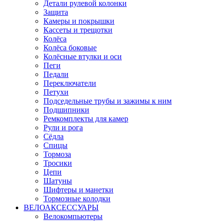
Детали рулевой колонки
Защита
Камеры и покрышки
Кассеты и трещотки
Колёса
Колёса боковые
Колёсные втулки и оси
Пеги
Педали
Переключатели
Петухи
Подседельные трубы и зажимы к ним
Подшипники
Ремкомплекты для камер
Рули и рога
Сёдла
Спицы
Тормоза
Тросики
Цепи
Шатуны
Шифтеры и манетки
Тормозные колодки
ВЕЛОАКСЕССУАРЫ
Велокомпьютеры