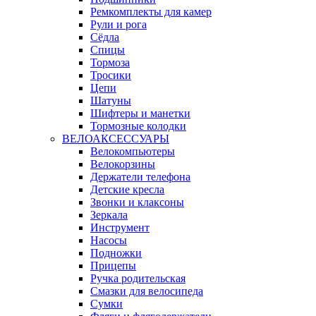
Ремкомплекты для камер
Рули и рога
Сёдла
Спицы
Тормоза
Тросики
Цепи
Шатуны
Шифтеры и манетки
Тормозные колодки
ВЕЛОАКСЕССУАРЫ
Велокомпьютеры
Велокорзины
Держатели телефона
Детские кресла
Звонки и клаксоны
Зеркала
Инструмент
Насосы
Подножки
Прицепы
Ручка родительская
Смазки для велосипеда
Сумки