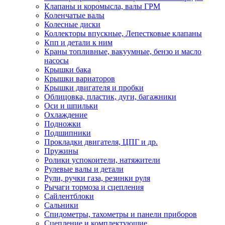
Клапаны и коромысла, валы ГРМ
Коленчатые валы
Колесные диски
Коллекторы впускные, Лепестковые клапаны
Кпп и детали к ним
Краны топливные, вакуумные, бензо и масло
насосы
Крышки бака
Крышки вариаторов
Крышки двигателя и пробки
Облицовка, пластик, дуги, багажники
Оси и шпильки
Охлаждение
Подножки
Подшипники
Прокладки двигателя, ЦПГ и др.
Пружины
Ролики успокоители, натяжители
Рулевые валы и детали
Рули, ручки газа, резинки руля
Рычаги тормоза и сцепления
Сайлентблоки
Сальники
Спидометры, тахометры и панели приборов
Сцепление и комплектующие