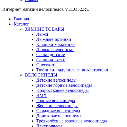
Интернет-магазин велосипедов VELO52.RU
Главная
Каталог
ЗИМНИЕ ТОВАРЫ
Лыжи
Лыжные Ботинки
Клюшки хоккейные
Люльки-переноски
Санки детские
Санки-коляски
Снегокаты
Тюбинги, надувные санки-ватрушки
ВЕЛОСИПЕДЫ
Детские велосипеды
Детские горные велосипеды
Подростковые велосипеды
BMX
Горные велосипеды
Женские велосипеды
Складные велосипеды
Дорожные велосипеды
Трёхколёсные взрослые велосипеды
Двухподвесы