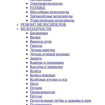
Электровелосипеды
FATBIKE
Шоссейные велосипеды
Трёхколёсные велосипеды
Туристические велосипеды
РЕМОНТ ВЕЛОСИПЕДОВ
ВЕЛОЗАПЧАСТИ
Багажники
Вилки
Выносы руля
Грипсы
Детали каретки
Детали рулевой колонки
Защита
Камеры и покрышки
Кассеты и трещотки
Колёса
Колёса боковые
Колёсные втулки и оси
Пеги
Педали
Переключатели
Петухи
Подседельные трубы и зажимы к ним
Подшипники