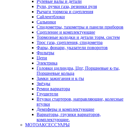
Рулевые валы и детали
Рули, ручки газа, резинки руля
Рычаги тормоза и сцепления
Сайлентблоки
Сальники
Спидометры, тахометры и панели приборов
Сцепление и комплектующие
Тормозные колодки и детали торм. систем
Трос газа, сцепления, спидометра
Фары, фонари, указатели поворотов
Фильтры
Цепи
Электрика
Головки цилиндра, Цпг, Поршневые к-ты,
Поршневые кольца
Замки зажигания и к-ты
Звёзды
Ремни вариатора
Глушители
Втулки стартеров, направляющие, колесные
втулки
Демпферы и комплектующие
Вариаторы, грузики вариаторов,
комплектующие.
МОТОАКСЕССУАРЫ