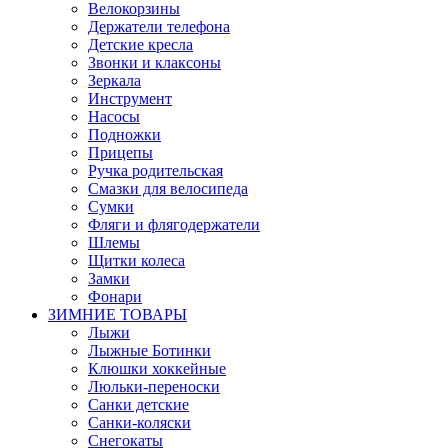
Велокорзины
Держатели телефона
Детские кресла
Звонки и клаксоны
Зеркала
Инструмент
Насосы
Подножки
Прицепы
Ручка родительская
Смазки для велосипеда
Сумки
Фляги и флягодержатели
Шлемы
Щитки колеса
Замки
Фонари
ЗИМНИЕ ТОВАРЫ
Лыжи
Лыжные Ботинки
Клюшки хоккейные
Люльки-переноски
Санки детские
Санки-коляски
Снегокаты