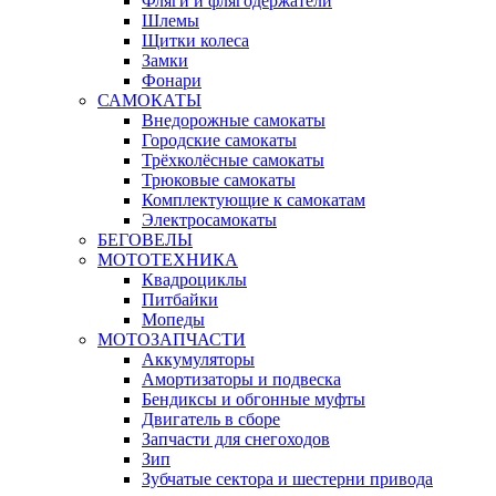
Фляги и флягодержатели
Шлемы
Щитки колеса
Замки
Фонари
САМОКАТЫ
Внедорожные самокаты
Городские самокаты
Трёхколёсные самокаты
Трюковые самокаты
Комплектующие к самокатам
Электросамокаты
БЕГОВЕЛЫ
МОТОТЕХНИКА
Квадроциклы
Питбайки
Мопеды
МОТОЗАПЧАСТИ
Аккумуляторы
Амортизаторы и подвеска
Бендиксы и обгонные муфты
Двигатель в сборе
Запчасти для снегоходов
Зип
Зубчатые сектора и шестерни привода