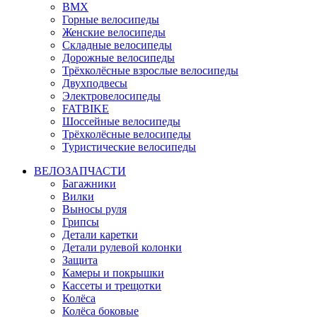
BMX
Горные велосипеды
Женские велосипеды
Складные велосипеды
Дорожные велосипеды
Трёхколёсные взрослые велосипеды
Двухподвесы
Электровелосипеды
FATBIKE
Шоссейные велосипеды
Трёхколёсные велосипеды
Туристические велосипеды
ВЕЛОЗАПЧАСТИ
Багажники
Вилки
Выносы руля
Грипсы
Детали каретки
Детали рулевой колонки
Защита
Камеры и покрышки
Кассеты и трещотки
Колёса
Колёса боковые