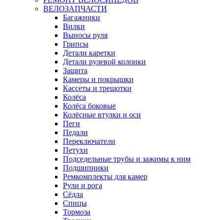
ВЕЛОЗАПЧАСТИ
Багажники
Вилки
Выносы руля
Грипсы
Детали каретки
Детали рулевой колонки
Защита
Камеры и покрышки
Кассеты и трещотки
Колёса
Колёса боковые
Колёсные втулки и оси
Пеги
Педали
Переключатели
Петухи
Подседельные трубы и зажимы к ним
Подшипники
Ремкомплекты для камер
Рули и рога
Сёдла
Спицы
Тормоза