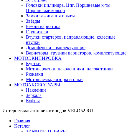
Головки цилиндра, Цпг, Поршневые к-ты,
Поршневые кольца
Замки зажигания и к-ты
Звёзды
Ремни вариатора
Глушители
Втулки стартеров, направляющие, колесные
втулки
Демпферы и комплектующие
Вариаторы, грузики вариаторов, комплектующие.
МОТОЭКИПИРОВКА
Куртки
Мотоперчатки, наколенники, налокотники
Рюкзаки
Мотошлемы, визоры и очки
МОТОАКСЕССУАРЫ
Наклейки
Зеркала
Кофры
Интернет-магазин велосипедов VELO52.RU
Главная
Каталог
ЗИМНИЕ ТОВАРЫ