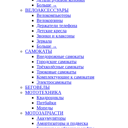
Больше
→
ВЕЛОАКСЕССУАРЫ
Велокомпьютеры
Велокорзины
Держатели телефона
Детские кресла
Звонки и клаксоны
Зеркала
Больше
→
САМОКАТЫ
Внедорожные самокаты
Городские самокаты
Трёхколёсные самокаты
Трюковые самокаты
Комплектующие к самокатам
Электросамокаты
БЕГОВЕЛЫ
МОТОТЕХНИКА
Квадроциклы
Питбайки
Мопеды
МОТОЗАПЧАСТИ
Аккумуляторы
Амортизаторы и подвеска