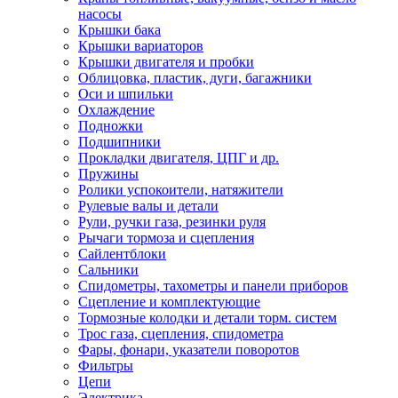
насосы
Крышки бака
Крышки вариаторов
Крышки двигателя и пробки
Облицовка, пластик, дуги, багажники
Оси и шпильки
Охлаждение
Подножки
Подшипники
Прокладки двигателя, ЦПГ и др.
Пружины
Ролики успокоители, натяжители
Рулевые валы и детали
Рули, ручки газа, резинки руля
Рычаги тормоза и сцепления
Сайлентблоки
Сальники
Спидометры, тахометры и панели приборов
Сцепление и комплектующие
Тормозные колодки и детали торм. систем
Трос газа, сцепления, спидометра
Фары, фонари, указатели поворотов
Фильтры
Цепи
Электрика