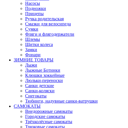
Насосы
Подножки
Прицепы
Ручка родительская
Смазки для велосипеда
Сумки
Фляги и флягодержатели
Шлемы
Щитки колеса
Замки
Фонари
ЗИМНИЕ ТОВАРЫ
Лыжи
Лыжные Ботинки
Клюшки хоккейные
Люльки-переноски
Санки детские
Санки-коляски
Снегокаты
Тюбинги, надувные санки-ватрушки
САМОКАТЫ
Внедорожные самокаты
Городские самокаты
Трёхколёсные самокаты
Трюковые самокаты