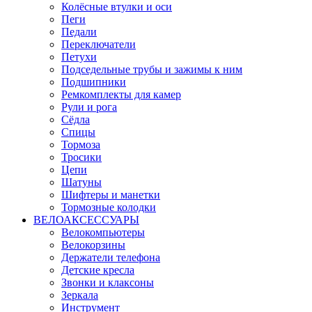
Колёсные втулки и оси
Пеги
Педали
Переключатели
Петухи
Подседельные трубы и зажимы к ним
Подшипники
Ремкомплекты для камер
Рули и рога
Сёдла
Спицы
Тормоза
Тросики
Цепи
Шатуны
Шифтеры и манетки
Тормозные колодки
ВЕЛОАКСЕССУАРЫ
Велокомпьютеры
Велокорзины
Держатели телефона
Детские кресла
Звонки и клаксоны
Зеркала
Инструмент