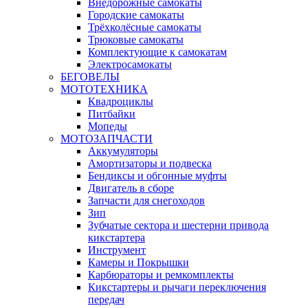
Внедорожные самокаты
Городские самокаты
Трёхколёсные самокаты
Трюковые самокаты
Комплектующие к самокатам
Электросамокаты
БЕГОВЕЛЫ
МОТОТЕХНИКА
Квадроциклы
Питбайки
Мопеды
МОТОЗАПЧАСТИ
Аккумуляторы
Амортизаторы и подвеска
Бендиксы и обгонные муфты
Двигатель в сборе
Запчасти для снегоходов
Зип
Зубчатые сектора и шестерни привода
кикстартера
Инструмент
Камеры и Покрышки
Карбюраторы и ремкомплекты
Кикстартеры и рычаги переключения
передач