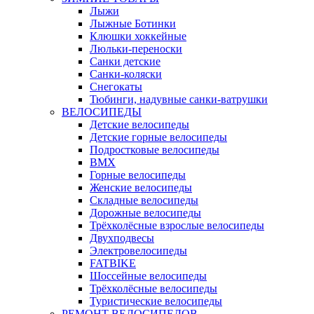
Лыжи
Лыжные Ботинки
Клюшки хоккейные
Люльки-переноски
Санки детские
Санки-коляски
Снегокаты
Тюбинги, надувные санки-ватрушки
ВЕЛОСИПЕДЫ
Детские велосипеды
Детские горные велосипеды
Подростковые велосипеды
BMX
Горные велосипеды
Женские велосипеды
Складные велосипеды
Дорожные велосипеды
Трёхколёсные взрослые велосипеды
Двухподвесы
Электровелосипеды
FATBIKE
Шоссейные велосипеды
Трёхколёсные велосипеды
Туристические велосипеды
РЕМОНТ ВЕЛОСИПЕДОВ