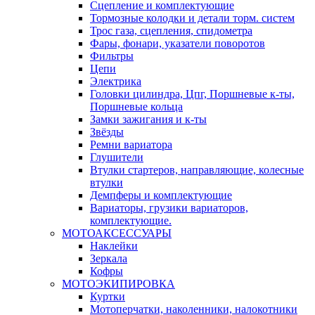
Сцепление и комплектующие
Тормозные колодки и детали торм. систем
Трос газа, сцепления, спидометра
Фары, фонари, указатели поворотов
Фильтры
Цепи
Электрика
Головки цилиндра, Цпг, Поршневые к-ты,
Поршневые кольца
Замки зажигания и к-ты
Звёзды
Ремни вариатора
Глушители
Втулки стартеров, направляющие, колесные
втулки
Демпферы и комплектующие
Вариаторы, грузики вариаторов,
комплектующие.
МОТОАКСЕССУАРЫ
Наклейки
Зеркала
Кофры
МОТОЭКИПИРОВКА
Куртки
Мотоперчатки, наколенники, налокотники