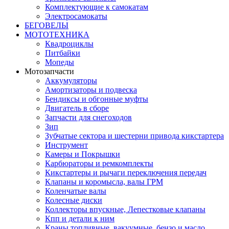
Комплектующие к самокатам
Электросамокаты
БЕГОВЕЛЫ
МОТОТЕХНИКА
Квадроциклы
Питбайки
Мопеды
Мотозапчасти
Аккумуляторы
Амортизаторы и подвеска
Бендиксы и обгонные муфты
Двигатель в сборе
Запчасти для снегоходов
Зип
Зубчатые сектора и шестерни привода кикстартера
Инструмент
Камеры и Покрышки
Карбюраторы и ремкомплекты
Кикстартеры и рычаги переключения передач
Клапаны и коромысла, валы ГРМ
Коленчатые валы
Колесные диски
Коллекторы впускные, Лепестковые клапаны
Кпп и детали к ним
Краны топливные, вакуумные, бензо и масло