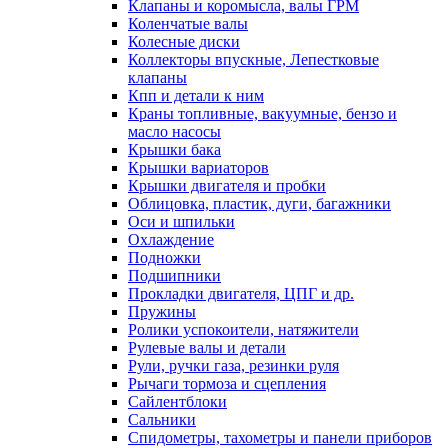
Клапаны и коромысла, валы ГРМ
Коленчатые валы
Колесные диски
Коллекторы впускные, Лепестковые
клапаны
Кпп и детали к ним
Краны топливные, вакуумные, бензо и
масло насосы
Крышки бака
Крышки вариаторов
Крышки двигателя и пробки
Облицовка, пластик, дуги, багажники
Оси и шпильки
Охлаждение
Подножки
Подшипники
Прокладки двигателя, ЦПГ и др.
Пружины
Ролики успокоители, натяжители
Рулевые валы и детали
Рули, ручки газа, резинки руля
Рычаги тормоза и сцепления
Сайлентблоки
Сальники
Спидометры, тахометры и панели приборов