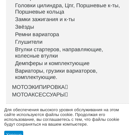
Головки цилиндра, Цпг, Поршневые к-ты,
Поршневые кольца
Замки зажигания и к-ты
Звёзды
Ремни вариатора
Глушители
Втулки стартеров, направляющие,
колесные втулки
Демпферы и комплектующие
Вариаторы, грузики вариаторов,
комплектующие.
МОТОЭКИПИРОВКА
МОТОАКСЕССУАРЫ
Для обеспечения высокого уровня обслуживания на этом
Интернет-магазин велосипедов VELO52.RU
сайте используются файлы cookie. Продолжая его
использование, вы соглашаетесь с тем, что файлы cookie
будут сохраняться на вашем компьютере.
Стать оптовым клиентом
Хорошо