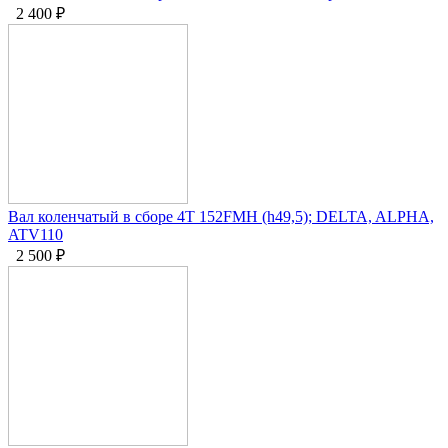
2 400
₽
Вал коленчатый в сборе 4Т 152FMH (h49,5); DELTA, ALPHA,
ATV110
2 500
₽