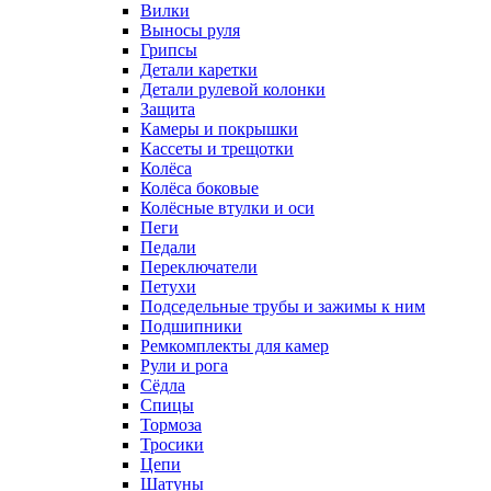
Вилки
Выносы руля
Грипсы
Детали каретки
Детали рулевой колонки
Защита
Камеры и покрышки
Кассеты и трещотки
Колёса
Колёса боковые
Колёсные втулки и оси
Пеги
Педали
Переключатели
Петухи
Подседельные трубы и зажимы к ним
Подшипники
Ремкомплекты для камер
Рули и рога
Сёдла
Спицы
Тормоза
Тросики
Цепи
Шатуны