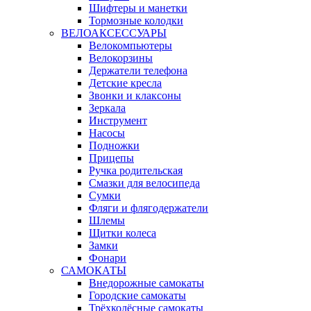
Шифтеры и манетки
Тормозные колодки
ВЕЛОАКСЕССУАРЫ
Велокомпьютеры
Велокорзины
Держатели телефона
Детские кресла
Звонки и клаксоны
Зеркала
Инструмент
Насосы
Подножки
Прицепы
Ручка родительская
Смазки для велосипеда
Сумки
Фляги и флягодержатели
Шлемы
Щитки колеса
Замки
Фонари
САМОКАТЫ
Внедорожные самокаты
Городские самокаты
Трёхколёсные самокаты