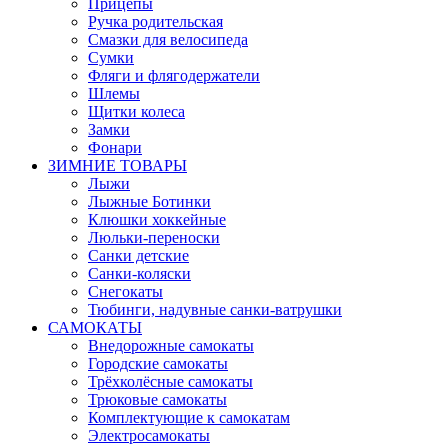
Прицепы
Ручка родительская
Смазки для велосипеда
Сумки
Фляги и флягодержатели
Шлемы
Щитки колеса
Замки
Фонари
ЗИМНИЕ ТОВАРЫ
Лыжи
Лыжные Ботинки
Клюшки хоккейные
Люльки-переноски
Санки детские
Санки-коляски
Снегокаты
Тюбинги, надувные санки-ватрушки
САМОКАТЫ
Внедорожные самокаты
Городские самокаты
Трёхколёсные самокаты
Трюковые самокаты
Комплектующие к самокатам
Электросамокаты