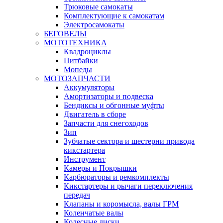
Трюковые самокаты
Комплектующие к самокатам
Электросамокаты
БЕГОВЕЛЫ
МОТОТЕХНИКА
Квадроциклы
Питбайки
Мопеды
МОТОЗАПЧАСТИ
Аккумуляторы
Амортизаторы и подвеска
Бендиксы и обгонные муфты
Двигатель в сборе
Запчасти для снегоходов
Зип
Зубчатые сектора и шестерни привода
кикстартера
Инструмент
Камеры и Покрышки
Карбюраторы и ремкомплекты
Кикстартеры и рычаги переключения
передач
Клапаны и коромысла, валы ГРМ
Коленчатые валы
Колесные диски