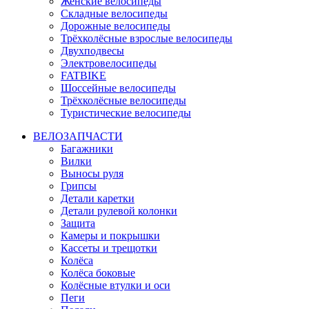
Женские велосипеды
Складные велосипеды
Дорожные велосипеды
Трёхколёсные взрослые велосипеды
Двухподвесы
Электровелосипеды
FATBIKE
Шоссейные велосипеды
Трёхколёсные велосипеды
Туристические велосипеды
ВЕЛОЗАПЧАСТИ
Багажники
Вилки
Выносы руля
Грипсы
Детали каретки
Детали рулевой колонки
Защита
Камеры и покрышки
Кассеты и трещотки
Колёса
Колёса боковые
Колёсные втулки и оси
Пеги