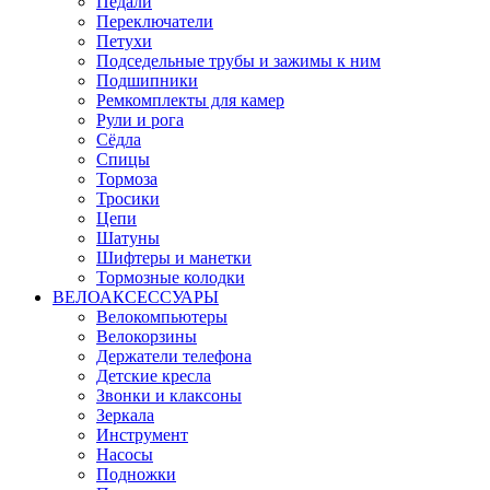
Педали
Переключатели
Петухи
Подседельные трубы и зажимы к ним
Подшипники
Ремкомплекты для камер
Рули и рога
Сёдла
Спицы
Тормоза
Тросики
Цепи
Шатуны
Шифтеры и манетки
Тормозные колодки
ВЕЛОАКСЕССУАРЫ
Велокомпьютеры
Велокорзины
Держатели телефона
Детские кресла
Звонки и клаксоны
Зеркала
Инструмент
Насосы
Подножки