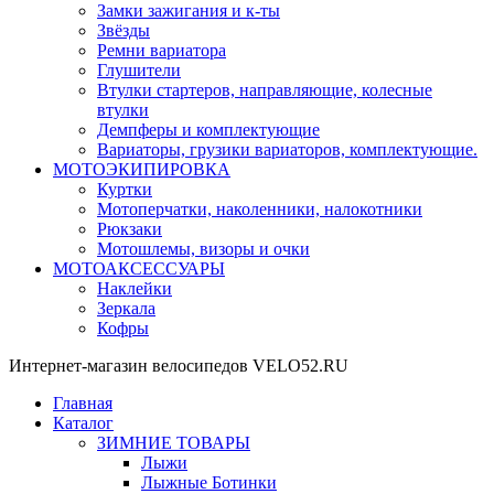
Замки зажигания и к-ты
Звёзды
Ремни вариатора
Глушители
Втулки стартеров, направляющие, колесные
втулки
Демпферы и комплектующие
Вариаторы, грузики вариаторов, комплектующие.
МОТОЭКИПИРОВКА
Куртки
Мотоперчатки, наколенники, налокотники
Рюкзаки
Мотошлемы, визоры и очки
МОТОАКСЕССУАРЫ
Наклейки
Зеркала
Кофры
Интернет-магазин велосипедов VELO52.RU
Главная
Каталог
ЗИМНИЕ ТОВАРЫ
Лыжи
Лыжные Ботинки