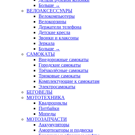
Больше
→
ВЕЛОАКСЕССУАРЫ
Велокомпьютеры
Велокорзины
Держатели телефона
Детские кресла
Звонки и клаксоны
Зеркала
Больше
→
САМОКАТЫ
Внедорожные самокаты
Городские самокаты
Трёхколёсные самокаты
Трюковые самокаты
Комплектующие к самокатам
Электросамокаты
БЕГОВЕЛЫ
МОТОТЕХНИКА
Квадроциклы
Питбайки
Мопеды
МОТОЗАПЧАСТИ
Аккумуляторы
Амортизаторы и подвеска