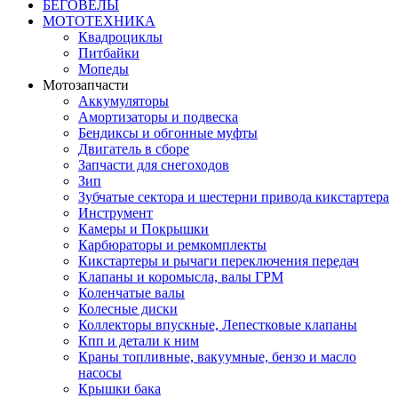
БЕГОВЕЛЫ
МОТОТЕХНИКА
Квадроциклы
Питбайки
Мопеды
Мотозапчасти
Аккумуляторы
Амортизаторы и подвеска
Бендиксы и обгонные муфты
Двигатель в сборе
Запчасти для снегоходов
Зип
Зубчатые сектора и шестерни привода кикстартера
Инструмент
Камеры и Покрышки
Карбюраторы и ремкомплекты
Кикстартеры и рычаги переключения передач
Клапаны и коромысла, валы ГРМ
Коленчатые валы
Колесные диски
Коллекторы впускные, Лепестковые клапаны
Кпп и детали к ним
Краны топливные, вакуумные, бензо и масло
насосы
Крышки бака