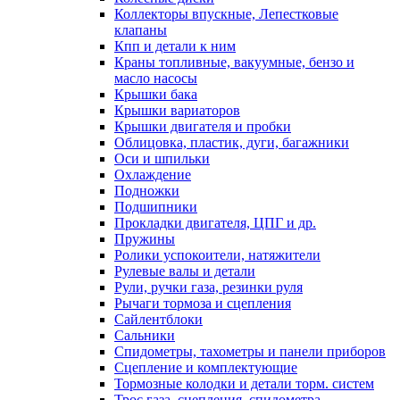
Коллекторы впускные, Лепестковые
клапаны
Кпп и детали к ним
Краны топливные, вакуумные, бензо и
масло насосы
Крышки бака
Крышки вариаторов
Крышки двигателя и пробки
Облицовка, пластик, дуги, багажники
Оси и шпильки
Охлаждение
Подножки
Подшипники
Прокладки двигателя, ЦПГ и др.
Пружины
Ролики успокоители, натяжители
Рулевые валы и детали
Рули, ручки газа, резинки руля
Рычаги тормоза и сцепления
Сайлентблоки
Сальники
Спидометры, тахометры и панели приборов
Сцепление и комплектующие
Тормозные колодки и детали торм. систем
Трос газа, сцепления, спидометра