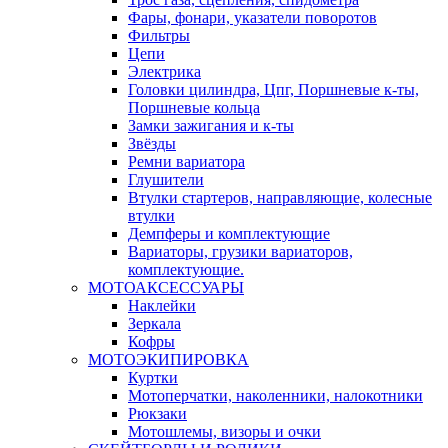
Фары, фонари, указатели поворотов
Фильтры
Цепи
Электрика
Головки цилиндра, Цпг, Поршневые к-ты,
Поршневые кольца
Замки зажигания и к-ты
Звёзды
Ремни вариатора
Глушители
Втулки стартеров, направляющие, колесные
втулки
Демпферы и комплектующие
Вариаторы, грузики вариаторов,
комплектующие.
МОТОАКСЕССУАРЫ
Наклейки
Зеркала
Кофры
МОТОЭКИПИРОВКА
Куртки
Мотоперчатки, наколенники, налокотники
Рюкзаки
Мотошлемы, визоры и очки