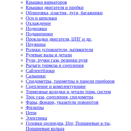
Крышки вариаторов
Крышки двигателя и пробки
Облицовка, пластик, дуги, багажники
Оси и шпильки
Охлаждение
Подножки
Подшипники
Прокладки двигателя, ЦПГ и др.
Пружины
Ролики успокоители, натяжители
Рулевые валы и детали
Рули, ручки газа, резинки руля
Рычаги тормоза и сцепления
Сайлентблоки
Сальники
Спидометры, тахометры и панели приборов
Сцепление и комплектующие
Тормозные колодки и детали торм. систем
Трос газа, сцепления, спидометра
Фары, фонари, указатели поворотов
Фильтры
Цепи
Электрика
Головки цилиндра, Цпг, Поршневые к-ты,
Поршневые кольца