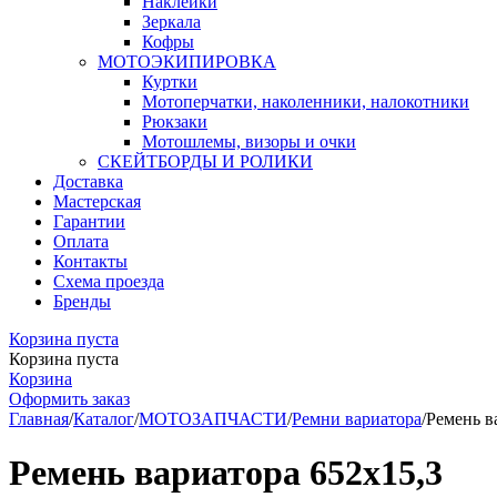
Наклейки
Зеркала
Кофры
МОТОЭКИПИРОВКА
Куртки
Мотоперчатки, наколенники, налокотники
Рюкзаки
Мотошлемы, визоры и очки
СКЕЙТБОРДЫ И РОЛИКИ
Доставка
Мастерская
Гарантии
Оплата
Контакты
Схема проезда
Бренды
Корзина пуста
Корзина пуста
Корзина
Оформить заказ
Главная
/
Каталог
/
МОТОЗАПЧАСТИ
/
Ремни вариатора
/
Ремень в
Ремень вариатора 652x15,3