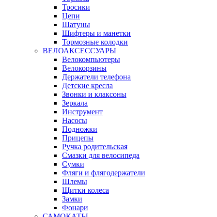
Тросики
Цепи
Шатуны
Шифтеры и манетки
Тормозные колодки
ВЕЛОАКСЕССУАРЫ
Велокомпьютеры
Велокорзины
Держатели телефона
Детские кресла
Звонки и клаксоны
Зеркала
Инструмент
Насосы
Подножки
Прицепы
Ручка родительская
Смазки для велосипеда
Сумки
Фляги и флягодержатели
Шлемы
Щитки колеса
Замки
Фонари
САМОКАТЫ