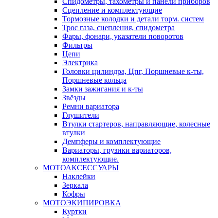
Спидометры, тахометры и панели приборов
Сцепление и комплектующие
Тормозные колодки и детали торм. систем
Трос газа, сцепления, спидометра
Фары, фонари, указатели поворотов
Фильтры
Цепи
Электрика
Головки цилиндра, Цпг, Поршневые к-ты,
Поршневые кольца
Замки зажигания и к-ты
Звёзды
Ремни вариатора
Глушители
Втулки стартеров, направляющие, колесные
втулки
Демпферы и комплектующие
Вариаторы, грузики вариаторов,
комплектующие.
МОТОАКСЕССУАРЫ
Наклейки
Зеркала
Кофры
МОТОЭКИПИРОВКА
Куртки