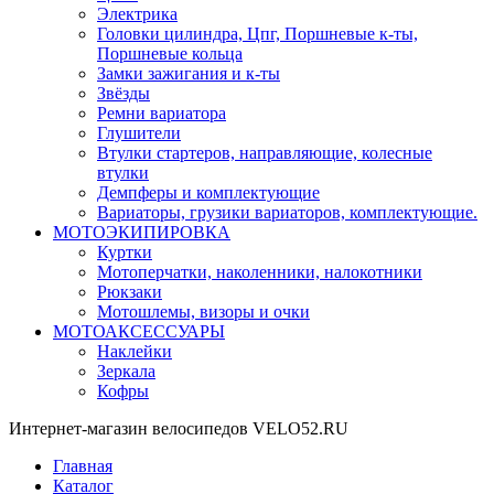
Электрика
Головки цилиндра, Цпг, Поршневые к-ты,
Поршневые кольца
Замки зажигания и к-ты
Звёзды
Ремни вариатора
Глушители
Втулки стартеров, направляющие, колесные
втулки
Демпферы и комплектующие
Вариаторы, грузики вариаторов, комплектующие.
МОТОЭКИПИРОВКА
Куртки
Мотоперчатки, наколенники, налокотники
Рюкзаки
Мотошлемы, визоры и очки
МОТОАКСЕССУАРЫ
Наклейки
Зеркала
Кофры
Интернет-магазин велосипедов VELO52.RU
Главная
Каталог