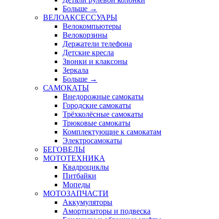
Больше
→
ВЕЛОАКСЕССУАРЫ
Велокомпьютеры
Велокорзины
Держатели телефона
Детские кресла
Звонки и клаксоны
Зеркала
Больше
→
САМОКАТЫ
Внедорожные самокаты
Городские самокаты
Трёхколёсные самокаты
Трюковые самокаты
Комплектующие к самокатам
Электросамокаты
БЕГОВЕЛЫ
МОТОТЕХНИКА
Квадроциклы
Питбайки
Мопеды
МОТОЗАПЧАСТИ
Аккумуляторы
Амортизаторы и подвеска