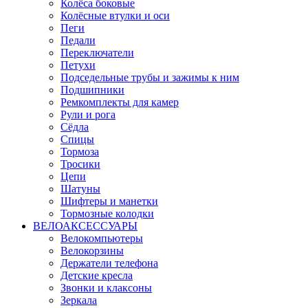
Колёса боковые
Колёсные втулки и оси
Пеги
Педали
Переключатели
Петухи
Подседельные трубы и зажимы к ним
Подшипники
Ремкомплекты для камер
Рули и рога
Сёдла
Спицы
Тормоза
Тросики
Цепи
Шатуны
Шифтеры и манетки
Тормозные колодки
ВЕЛОАКСЕССУАРЫ
Велокомпьютеры
Велокорзины
Держатели телефона
Детские кресла
Звонки и клаксоны
Зеркала