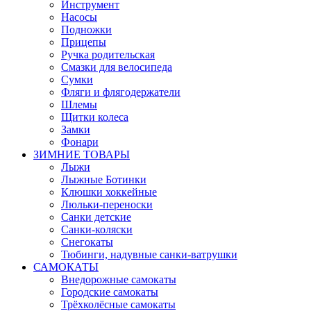
Инструмент
Насосы
Подножки
Прицепы
Ручка родительская
Смазки для велосипеда
Сумки
Фляги и флягодержатели
Шлемы
Щитки колеса
Замки
Фонари
ЗИМНИЕ ТОВАРЫ
Лыжи
Лыжные Ботинки
Клюшки хоккейные
Люльки-переноски
Санки детские
Санки-коляски
Снегокаты
Тюбинги, надувные санки-ватрушки
САМОКАТЫ
Внедорожные самокаты
Городские самокаты
Трёхколёсные самокаты