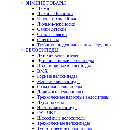
ЗИМНИЕ ТОВАРЫ
Лыжи
Лыжные Ботинки
Клюшки хоккейные
Люльки-переноски
Санки детские
Санки-коляски
Снегокаты
Тюбинги, надувные санки-ватрушки
ВЕЛОСИПЕДЫ
Детские велосипеды
Детские горные велосипеды
Подростковые велосипеды
BMX
Горные велосипеды
Женские велосипеды
Складные велосипеды
Дорожные велосипеды
Трёхколёсные взрослые велосипеды
Двухподвесы
Электровелосипеды
FATBIKE
Шоссейные велосипеды
Трёхколёсные велосипеды
Туристические велосипеды