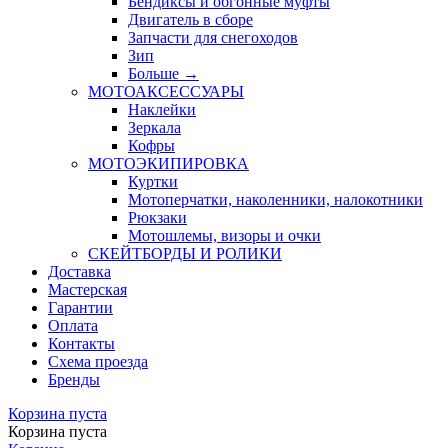
Бендиксы и обгонные муфты
Двигатель в сборе
Запчасти для снегоходов
Зип
Больше
→
МОТОАКСЕССУАРЫ
Наклейки
Зеркала
Кофры
МОТОЭКИПИРОВКА
Куртки
Мотоперчатки, наколенники, налокотники
Рюкзаки
Мотошлемы, визоры и очки
СКЕЙТБОРДЫ И РОЛИКИ
Доставка
Мастерская
Гарантии
Оплата
Контакты
Схема проезда
Бренды
Корзина пуста
Корзина пуста