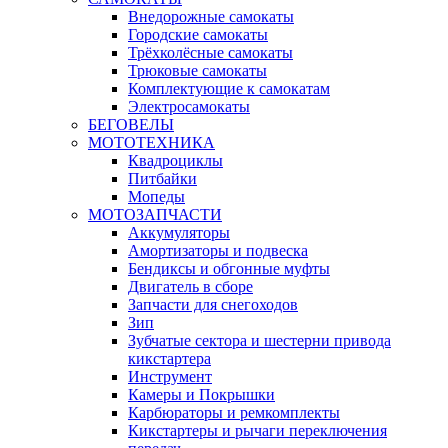
Внедорожные самокаты
Городские самокаты
Трёхколёсные самокаты
Трюковые самокаты
Комплектующие к самокатам
Электросамокаты
БЕГОВЕЛЫ
МОТОТЕХНИКА
Квадроциклы
Питбайки
Мопеды
МОТОЗАПЧАСТИ
Аккумуляторы
Амортизаторы и подвеска
Бендиксы и обгонные муфты
Двигатель в сборе
Запчасти для снегоходов
Зип
Зубчатые сектора и шестерни привода
кикстартера
Инструмент
Камеры и Покрышки
Карбюраторы и ремкомплекты
Кикстартеры и рычаги переключения