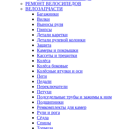
РЕМОНТ ВЕЛОСИПЕДОВ
ВЕЛОЗАПЧАСТИ
Багажники
Вилки
Выносы руля
Грипсы
Детали каретки
Детали рулевой колонки
Защита
Камеры и покрышки
Кассеты и трещотки
Колёса
Колёса боковые
Колёсные втулки и оси
Пеги
Педали
Переключатели
Петухи
Подседельные трубы и зажимы к ним
Подшипники
Ремкомплекты для камер
Рули и рога
Сёдла
Спицы
Тормоза