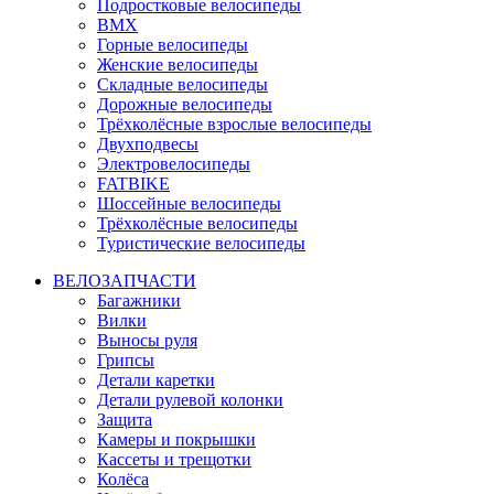
Подростковые велосипеды
BMX
Горные велосипеды
Женские велосипеды
Складные велосипеды
Дорожные велосипеды
Трёхколёсные взрослые велосипеды
Двухподвесы
Электровелосипеды
FATBIKE
Шоссейные велосипеды
Трёхколёсные велосипеды
Туристические велосипеды
ВЕЛОЗАПЧАСТИ
Багажники
Вилки
Выносы руля
Грипсы
Детали каретки
Детали рулевой колонки
Защита
Камеры и покрышки
Кассеты и трещотки
Колёса