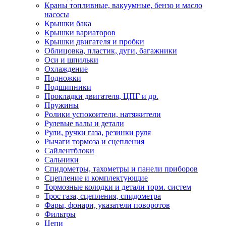
Краны топливные, вакуумные, бензо и масло
насосы
Крышки бака
Крышки вариаторов
Крышки двигателя и пробки
Облицовка, пластик, дуги, багажники
Оси и шпильки
Охлаждение
Подножки
Подшипники
Прокладки двигателя, ЦПГ и др.
Пружины
Ролики успокоители, натяжители
Рулевые валы и детали
Рули, ручки газа, резинки руля
Рычаги тормоза и сцепления
Сайлентблоки
Сальники
Спидометры, тахометры и панели приборов
Сцепление и комплектующие
Тормозные колодки и детали торм. систем
Трос газа, сцепления, спидометра
Фары, фонари, указатели поворотов
Фильтры
Цепи