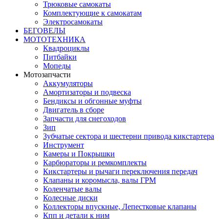
Трюковые самокаты
Комплектующие к самокатам
Электросамокаты
БЕГОВЕЛЫ
МОТОТЕХНИКА
Квадроциклы
Питбайки
Мопеды
Мотозапчасти
Аккумуляторы
Амортизаторы и подвеска
Бендиксы и обгонные муфты
Двигатель в сборе
Запчасти для снегоходов
Зип
Зубчатые сектора и шестерни привода кикстартера
Инструмент
Камеры и Покрышки
Карбюраторы и ремкомплекты
Кикстартеры и рычаги переключения передач
Клапаны и коромысла, валы ГРМ
Коленчатые валы
Колесные диски
Коллекторы впускные, Лепестковые клапаны
Кпп и детали к ним