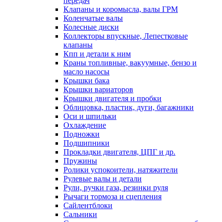
передач
Клапаны и коромысла, валы ГРМ
Коленчатые валы
Колесные диски
Коллекторы впускные, Лепестковые
клапаны
Кпп и детали к ним
Краны топливные, вакуумные, бензо и
масло насосы
Крышки бака
Крышки вариаторов
Крышки двигателя и пробки
Облицовка, пластик, дуги, багажники
Оси и шпильки
Охлаждение
Подножки
Подшипники
Прокладки двигателя, ЦПГ и др.
Пружины
Ролики успокоители, натяжители
Рулевые валы и детали
Рули, ручки газа, резинки руля
Рычаги тормоза и сцепления
Сайлентблоки
Сальники