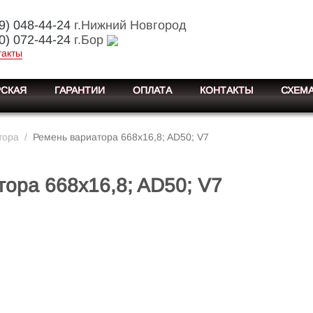
9) 048-44-24
г.Нижний Новгород
0) 072-44-24
г.Бор
такты
СКАЯ
ГАРАНТИИ
ОПЛАТА
КОНТАКТЫ
СХЕМА
тора
/
Ремень вариатора 668x16,8; AD50; V7
ора 668x16,8; AD50; V7