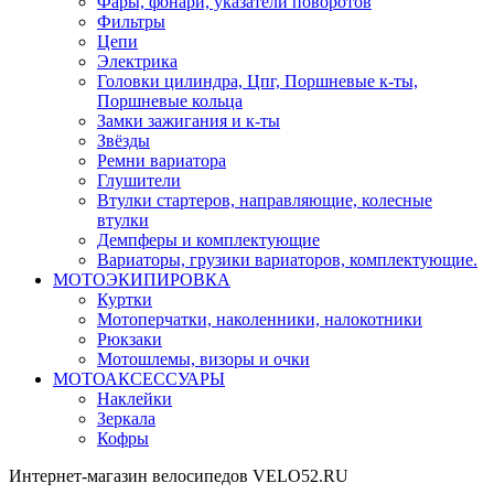
Фары, фонари, указатели поворотов
Фильтры
Цепи
Электрика
Головки цилиндра, Цпг, Поршневые к-ты,
Поршневые кольца
Замки зажигания и к-ты
Звёзды
Ремни вариатора
Глушители
Втулки стартеров, направляющие, колесные
втулки
Демпферы и комплектующие
Вариаторы, грузики вариаторов, комплектующие.
МОТОЭКИПИРОВКА
Куртки
Мотоперчатки, наколенники, налокотники
Рюкзаки
Мотошлемы, визоры и очки
МОТОАКСЕССУАРЫ
Наклейки
Зеркала
Кофры
Интернет-магазин велосипедов VELO52.RU