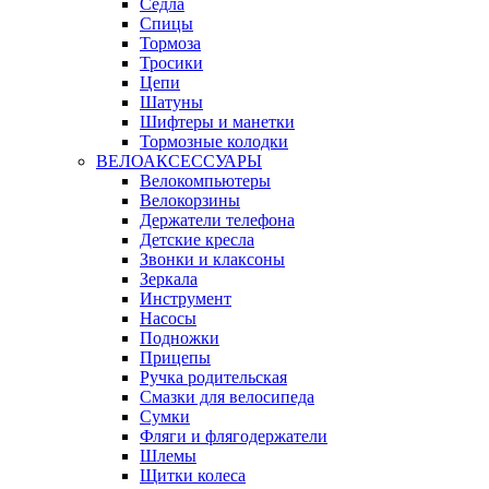
Сёдла
Спицы
Тормоза
Тросики
Цепи
Шатуны
Шифтеры и манетки
Тормозные колодки
ВЕЛОАКСЕССУАРЫ
Велокомпьютеры
Велокорзины
Держатели телефона
Детские кресла
Звонки и клаксоны
Зеркала
Инструмент
Насосы
Подножки
Прицепы
Ручка родительская
Смазки для велосипеда
Сумки
Фляги и флягодержатели
Шлемы
Щитки колеса