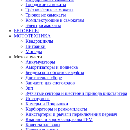
Городские самокаты
Трёхколёсные самокаты
Трюковые самокаты
Комплектующие к самокатам
Электросамокаты
БЕГОВЕЛЫ
МОТОТЕХНИКА
Квадроциклы
Питбайки
Мопеды
Мотозапчасти
Аккумуляторы
Амортизаторы и подвеска
Бендиксы и обгонные муфты
Двигатель в сборе
Запчасти для снегоходов
Зип
Зубчатые сектора и шестерни привода кикстартера
Инструмент
Камеры и Покрышки
Карбюраторы и ремкомплекты
Кикстартеры и рычаги переключения передач
Клапаны и коромысла, валы ГРМ
Коленчатые валы
Колесные диски