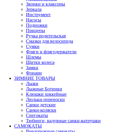
Звонки и клаксоны
Зеркала
Инструмент
Насосы
Подножки
Прицепы
Ручка родительская
Смазки для велосипеда
Сумки
Фляги и флягодержатели
Шлемы
Щитки колеса
Замки
Фонари
ЗИМНИЕ ТОВАРЫ
Лыжи
Лыжные Ботинки
Клюшки хоккейные
Люльки-переноски
Санки детские
Санки-коляски
Снегокаты
Тюбинги, надувные санки-ватрушки
САМОКАТЫ
Внедорожные самокаты