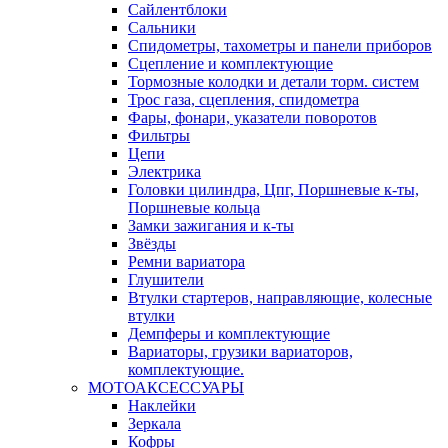
Сайлентблоки
Сальники
Спидометры, тахометры и панели приборов
Сцепление и комплектующие
Тормозные колодки и детали торм. систем
Трос газа, сцепления, спидометра
Фары, фонари, указатели поворотов
Фильтры
Цепи
Электрика
Головки цилиндра, Цпг, Поршневые к-ты,
Поршневые кольца
Замки зажигания и к-ты
Звёзды
Ремни вариатора
Глушители
Втулки стартеров, направляющие, колесные
втулки
Демпферы и комплектующие
Вариаторы, грузики вариаторов,
комплектующие.
МОТОАКСЕССУАРЫ
Наклейки
Зеркала
Кофры