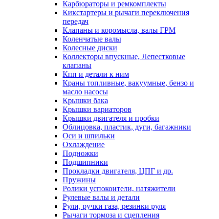
Карбюраторы и ремкомплекты
Кикстартеры и рычаги переключения
передач
Клапаны и коромысла, валы ГРМ
Коленчатые валы
Колесные диски
Коллекторы впускные, Лепестковые
клапаны
Кпп и детали к ним
Краны топливные, вакуумные, бензо и
масло насосы
Крышки бака
Крышки вариаторов
Крышки двигателя и пробки
Облицовка, пластик, дуги, багажники
Оси и шпильки
Охлаждение
Подножки
Подшипники
Прокладки двигателя, ЦПГ и др.
Пружины
Ролики успокоители, натяжители
Рулевые валы и детали
Рули, ручки газа, резинки руля
Рычаги тормоза и сцепления