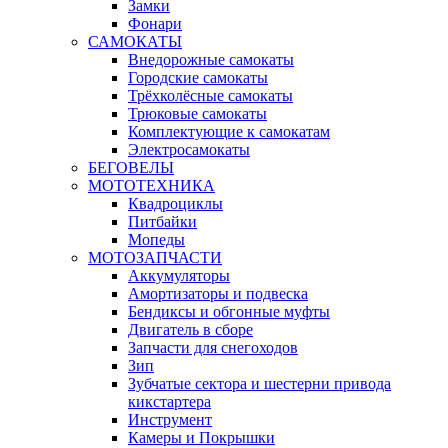
Замки
Фонари
САМОКАТЫ
Внедорожные самокаты
Городские самокаты
Трёхколёсные самокаты
Трюковые самокаты
Комплектующие к самокатам
Электросамокаты
БЕГОВЕЛЫ
МОТОТЕХНИКА
Квадроциклы
Питбайки
Мопеды
МОТОЗАПЧАСТИ
Аккумуляторы
Амортизаторы и подвеска
Бендиксы и обгонные муфты
Двигатель в сборе
Запчасти для снегоходов
Зип
Зубчатые сектора и шестерни привода
кикстартера
Инструмент
Камеры и Покрышки