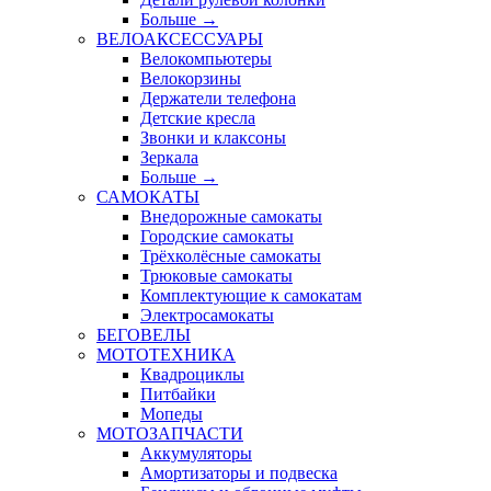
Больше
→
ВЕЛОАКСЕССУАРЫ
Велокомпьютеры
Велокорзины
Держатели телефона
Детские кресла
Звонки и клаксоны
Зеркала
Больше
→
САМОКАТЫ
Внедорожные самокаты
Городские самокаты
Трёхколёсные самокаты
Трюковые самокаты
Комплектующие к самокатам
Электросамокаты
БЕГОВЕЛЫ
МОТОТЕХНИКА
Квадроциклы
Питбайки
Мопеды
МОТОЗАПЧАСТИ
Аккумуляторы
Амортизаторы и подвеска