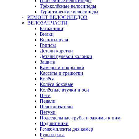
Шоссейные велосипеды
Трёхколёсные велосипеды
Туристические велосипеды
РЕМОНТ ВЕЛОСИПЕДОВ
ВЕЛОЗАПЧАСТИ
Багажники
Вилки
Выносы руля
Грипсы
Детали каретки
Детали рулевой колонки
Защита
Камеры и покрышки
Кассеты и трещотки
Колёса
Колёса боковые
Колёсные втулки и оси
Пеги
Педали
Переключатели
Петухи
Подседельные трубы и зажимы к ним
Подшипники
Ремкомплекты для камер
Рули и рога