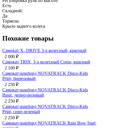
Регулировка руля по высоте:
Есть
Складной:
Да
Тормоза:
Крыло заднего колеса
Похожие товары
Самокат X- DRIVE 3-х колесный, красный
2 000
₽
Самокат TRIX, 3-х колесный Corus, красный
2 100
₽
Самокат-кикборд NOVATRACK Disco-Kids
Print, бирюзовый
2 250
₽
Самокат-кикборд NOVATRACK Disco-Kids
Basic, черно-розовый
2 250
₽
Самокат-кикборд NOVATRACK Disco-Kids
Print, сине-зеленый
2 250
₽
Самокат-кикборд NOVATRACK Rain Bow Start,