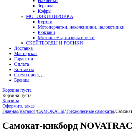
Наклейки
Зеркала
Кофры
МОТОЭКИПИРОВКА
Куртки
Мотоперчатки, наколенники, налокотники
Рюкзаки
Мотошлемы, визоры и очки
СКЕЙТБОРДЫ И РОЛИКИ
Доставка
Мастерская
Гарантии
Оплата
Контакты
Схема проезда
Бренды
Корзина пуста
Корзина пуста
Корзина
Оформить заказ
Главная
/
Каталог
/
САМОКАТЫ
/
Трёхколёсные самокаты
/
Самокат
Самокат-кикборд NOVATRACK 