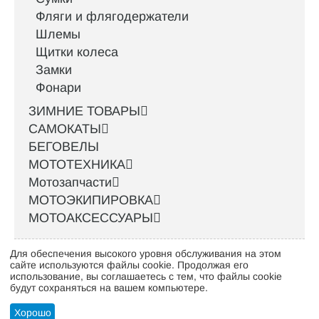
Фляги и флягодержатели
Шлемы
Щитки колеса
Замки
Фонари
ЗИМНИЕ ТОВАРЫ
САМОКАТЫ
БЕГОВЕЛЫ
МОТОТЕХНИКА
Мотозапчасти
МОТОЭКИПИРОВКА
МОТОАКСЕССУАРЫ
Для обеспечения высокого уровня обслуживания на этом
Интернет-магазин велосипедов VELO52.RU
сайте используются файлы cookie. Продолжая его
использование, вы соглашаетесь с тем, что файлы cookie
будут сохраняться на вашем компьютере.
Стать оптовым клиентом
Хорошо