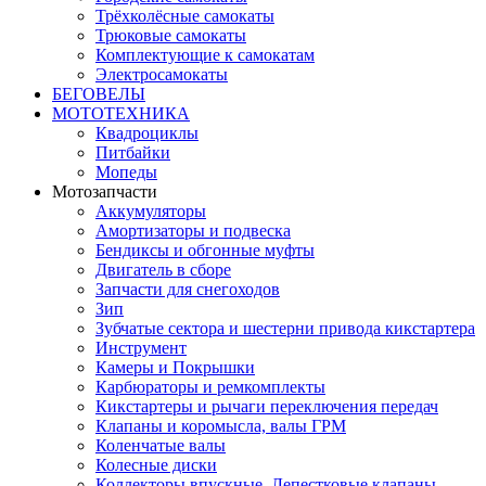
Трёхколёсные самокаты
Трюковые самокаты
Комплектующие к самокатам
Электросамокаты
БЕГОВЕЛЫ
МОТОТЕХНИКА
Квадроциклы
Питбайки
Мопеды
Мотозапчасти
Аккумуляторы
Амортизаторы и подвеска
Бендиксы и обгонные муфты
Двигатель в сборе
Запчасти для снегоходов
Зип
Зубчатые сектора и шестерни привода кикстартера
Инструмент
Камеры и Покрышки
Карбюраторы и ремкомплекты
Кикстартеры и рычаги переключения передач
Клапаны и коромысла, валы ГРМ
Коленчатые валы
Колесные диски
Коллекторы впускные, Лепестковые клапаны