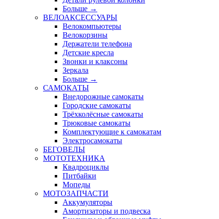
Больше
→
ВЕЛОАКСЕССУАРЫ
Велокомпьютеры
Велокорзины
Держатели телефона
Детские кресла
Звонки и клаксоны
Зеркала
Больше
→
САМОКАТЫ
Внедорожные самокаты
Городские самокаты
Трёхколёсные самокаты
Трюковые самокаты
Комплектующие к самокатам
Электросамокаты
БЕГОВЕЛЫ
МОТОТЕХНИКА
Квадроциклы
Питбайки
Мопеды
МОТОЗАПЧАСТИ
Аккумуляторы
Амортизаторы и подвеска