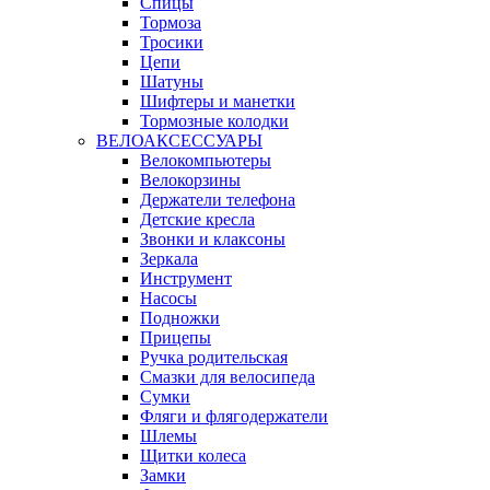
Спицы
Тормоза
Тросики
Цепи
Шатуны
Шифтеры и манетки
Тормозные колодки
ВЕЛОАКСЕССУАРЫ
Велокомпьютеры
Велокорзины
Держатели телефона
Детские кресла
Звонки и клаксоны
Зеркала
Инструмент
Насосы
Подножки
Прицепы
Ручка родительская
Смазки для велосипеда
Сумки
Фляги и флягодержатели
Шлемы
Щитки колеса
Замки