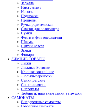
Зеркала
Инструмент
Насосы
Подножки
Прицепы
Ручка родительская
Смазки для велосипеда
Сумки
Фляги и флягодержатели
Шлемы
Щитки колеса
Замки
Фонари
ЗИМНИЕ ТОВАРЫ
Лыжи
Лыжные Ботинки
Клюшки хоккейные
Люльки-переноски
Санки детские
Санки-коляски
Снегокаты
Тюбинги, надувные санки-ватрушки
САМОКАТЫ
Внедорожные самокаты
Городские самокаты