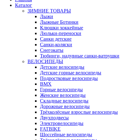
Каталог
ЗИМНИЕ ТОВАРЫ
Лыжи
Лыжные Ботинки
Клюшки хоккейные
Люльки-переноски
Санки детские
Санки-коляски
Снегокаты
Тюбинги, надувные санки-ватрушки
ВЕЛОСИПЕДЫ
Детские велосипеды
Детские горные велосипеды
Подростковые велосипеды
BMX
Горные велосипеды
Женские велосипеды
Складные велосипеды
Дорожные велосипеды
Трёхколёсные взрослые велосипеды
Двухподвесы
Электровелосипеды
FATBIKE
Шоссейные велосипеды