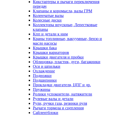
Кикстартеры и рычаги переключения
передач
Клапаны и коромысла, валы ГРМ
Коленчатые валы
Колесные диски
Коллекторы впускные, Лепестковые
клапаны
Кпп и детали к ним
Краны топливные, вакуумные, бензо и
масло насосы
Крышки бака
Крышки вариаторов
Крышки двигателя и пробки
Облицовка, пластик, дуги, багажники
Оси и шпильки
Охлаждение
Подножки
Подшипники
Прокладки двигателя, ЦПГ и др.
Пружины
Ролики успокоители, натяжители
Рулевые валы и детали
Рули, ручки газа, резинки руля
Рычаги тормоза и сцепления
Сайлентблоки