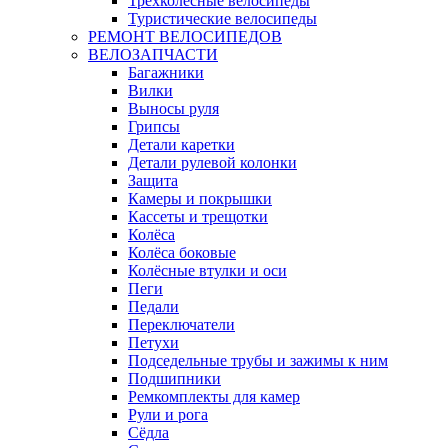
Трёхколёсные велосипеды
Туристические велосипеды
РЕМОНТ ВЕЛОСИПЕДОВ
ВЕЛОЗАПЧАСТИ
Багажники
Вилки
Выносы руля
Грипсы
Детали каретки
Детали рулевой колонки
Защита
Камеры и покрышки
Кассеты и трещотки
Колёса
Колёса боковые
Колёсные втулки и оси
Пеги
Педали
Переключатели
Петухи
Подседельные трубы и зажимы к ним
Подшипники
Ремкомплекты для камер
Рули и рога
Сёдла