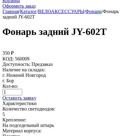
Корзина
Оформить заказ
Главная
/
Каталог
/
ВЕЛОАКСЕССУАРЫ
/
Фонари
/
Фонарь
задний JY-602Т
Фонарь задний JY-602Т
350
₽
КОД:
560009
Доступность:
Предзаказ
Наличие на складах:
г. Нижний Новгород
г. Бор
Кол-во:
Оставить заявку
Характеристики
Количество светодиодов:
5
Крепление:
На подседельный штырь
Материал корпуса: