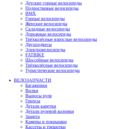
Детские горные велосипеды
Подростковые велосипеды
BMX
Горные велосипеды
Женские велосипеды
Складные велосипеды
Дорожные велосипеды
Трёхколёсные взрослые велосипеды
Двухподвесы
Электровелосипеды
FATBIKE
Шоссейные велосипеды
Трёхколёсные велосипеды
Туристические велосипеды
ВЕЛОЗАПЧАСТИ
Багажники
Вилки
Выносы руля
Грипсы
Детали каретки
Детали рулевой колонки
Защита
Камеры и покрышки
Кассеты и трещотки