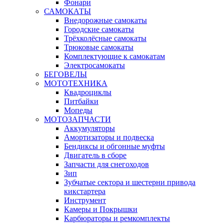
Фонари
САМОКАТЫ
Внедорожные самокаты
Городские самокаты
Трёхколёсные самокаты
Трюковые самокаты
Комплектующие к самокатам
Электросамокаты
БЕГОВЕЛЫ
МОТОТЕХНИКА
Квадроциклы
Питбайки
Мопеды
МОТОЗАПЧАСТИ
Аккумуляторы
Амортизаторы и подвеска
Бендиксы и обгонные муфты
Двигатель в сборе
Запчасти для снегоходов
Зип
Зубчатые сектора и шестерни привода
кикстартера
Инструмент
Камеры и Покрышки
Карбюраторы и ремкомплекты