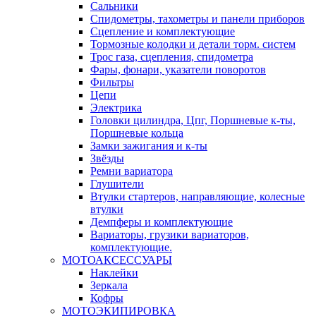
Сальники
Спидометры, тахометры и панели приборов
Сцепление и комплектующие
Тормозные колодки и детали торм. систем
Трос газа, сцепления, спидометра
Фары, фонари, указатели поворотов
Фильтры
Цепи
Электрика
Головки цилиндра, Цпг, Поршневые к-ты,
Поршневые кольца
Замки зажигания и к-ты
Звёзды
Ремни вариатора
Глушители
Втулки стартеров, направляющие, колесные
втулки
Демпферы и комплектующие
Вариаторы, грузики вариаторов,
комплектующие.
МОТОАКСЕССУАРЫ
Наклейки
Зеркала
Кофры
МОТОЭКИПИРОВКА