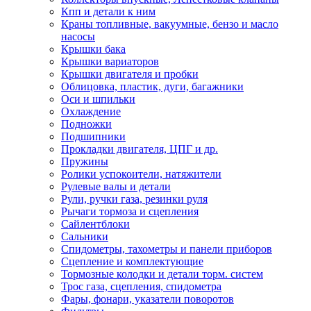
Кпп и детали к ним
Краны топливные, вакуумные, бензо и масло
насосы
Крышки бака
Крышки вариаторов
Крышки двигателя и пробки
Облицовка, пластик, дуги, багажники
Оси и шпильки
Охлаждение
Подножки
Подшипники
Прокладки двигателя, ЦПГ и др.
Пружины
Ролики успокоители, натяжители
Рулевые валы и детали
Рули, ручки газа, резинки руля
Рычаги тормоза и сцепления
Сайлентблоки
Сальники
Спидометры, тахометры и панели приборов
Сцепление и комплектующие
Тормозные колодки и детали торм. систем
Трос газа, сцепления, спидометра
Фары, фонари, указатели поворотов