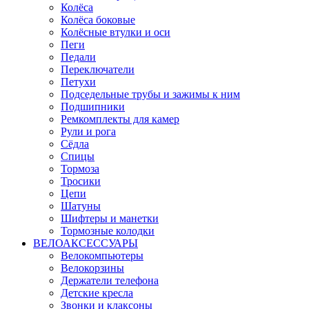
Колёса
Колёса боковые
Колёсные втулки и оси
Пеги
Педали
Переключатели
Петухи
Подседельные трубы и зажимы к ним
Подшипники
Ремкомплекты для камер
Рули и рога
Сёдла
Спицы
Тормоза
Тросики
Цепи
Шатуны
Шифтеры и манетки
Тормозные колодки
ВЕЛОАКСЕССУАРЫ
Велокомпьютеры
Велокорзины
Держатели телефона
Детские кресла
Звонки и клаксоны