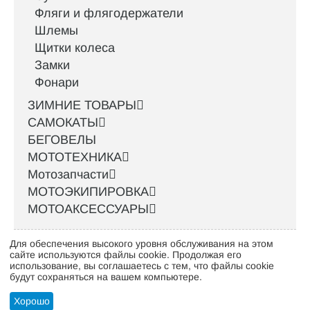
Фляги и флягодержатели
Шлемы
Щитки колеса
Замки
Фонари
ЗИМНИЕ ТОВАРЫ
САМОКАТЫ
БЕГОВЕЛЫ
МОТОТЕХНИКА
Мотозапчасти
МОТОЭКИПИРОВКА
МОТОАКСЕССУАРЫ
Для обеспечения высокого уровня обслуживания на этом
Интернет-магазин велосипедов VELO52.RU
сайте используются файлы cookie. Продолжая его
использование, вы соглашаетесь с тем, что файлы cookie
будут сохраняться на вашем компьютере.
Стать оптовым клиентом
Хорошо