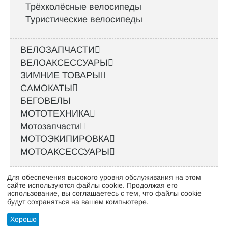
Трёхколёсные велосипеды
Туристические велосипеды
ВЕЛОЗАПЧАСТИ
ВЕЛОАКСЕССУАРЫ
ЗИМНИЕ ТОВАРЫ
САМОКАТЫ
БЕГОВЕЛЫ
МОТОТЕХНИКА
Мотозапчасти
МОТОЭКИПИРОВКА
МОТОАКСЕССУАРЫ
Для обеспечения высокого уровня обслуживания на этом
Интернет-магазин велосипедов VELO52.RU
сайте используются файлы cookie. Продолжая его
использование, вы соглашаетесь с тем, что файлы cookie
будут сохраняться на вашем компьютере.
Стать оптовым клиентом
Хорошо