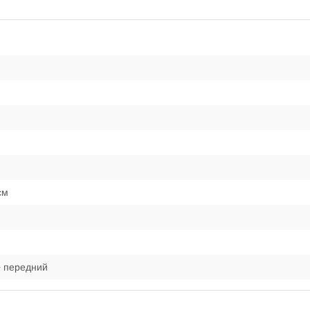
см
 передний