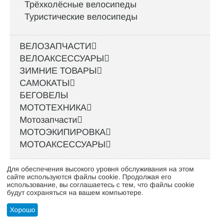
Трёхколёсные велосипеды
Туристические велосипеды
ВЕЛОЗАПЧАСТИ
ВЕЛОАКСЕССУАРЫ
ЗИМНИЕ ТОВАРЫ
САМОКАТЫ
БЕГОВЕЛЫ
МОТОТЕХНИКА
Мотозапчасти
МОТОЭКИПИРОВКА
МОТОАКСЕССУАРЫ
Для обеспечения высокого уровня обслуживания на этом
Интернет-магазин велосипедов VELO52.RU
сайте используются файлы cookie. Продолжая его
использование, вы соглашаетесь с тем, что файлы cookie
будут сохраняться на вашем компьютере.
Стать оптовым клиентом
Хорошо