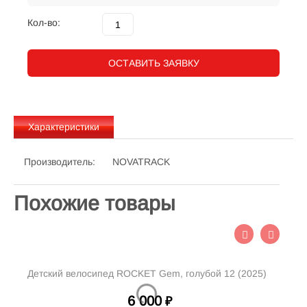
Кол-во:
ОСТАВИТЬ ЗАЯВКУ
Характеристики
Производитель:
NOVATRACK
Похожие товары
Детский велосипед ROCKET Gem, голубой 12 (2025)
Д
6 000
₽