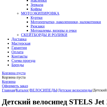
Наклейки
Зеркала
Кофры
МОТОЭКИПИРОВКА
Куртки
Мотоперчатки, наколенники, налокотники
Рюкзаки
Мотошлемы, визоры и очки
СКЕЙТБОРДЫ И РОЛИКИ
Доставка
Мастерская
Гарантии
Оплата
Контакты
Схема проезда
Бренды
Корзина пуста
Корзина пуста
Корзина
Оформить заказ
Главная
/
Каталог
/
ВЕЛОСИПЕДЫ
/
Детские велосипеды
/
Детский
Детский велосипед STELS Jet 