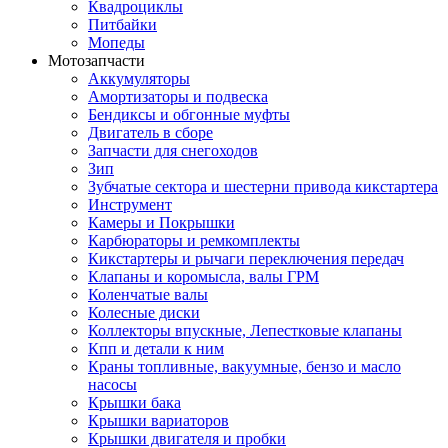
Квадроциклы
Питбайки
Мопеды
Мотозапчасти
Аккумуляторы
Амортизаторы и подвеска
Бендиксы и обгонные муфты
Двигатель в сборе
Запчасти для снегоходов
Зип
Зубчатые сектора и шестерни привода кикстартера
Инструмент
Камеры и Покрышки
Карбюраторы и ремкомплекты
Кикстартеры и рычаги переключения передач
Клапаны и коромысла, валы ГРМ
Коленчатые валы
Колесные диски
Коллекторы впускные, Лепестковые клапаны
Кпп и детали к ним
Краны топливные, вакуумные, бензо и масло
насосы
Крышки бака
Крышки вариаторов
Крышки двигателя и пробки