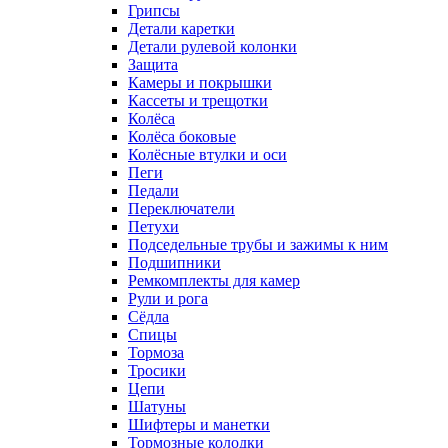
Грипсы
Детали каретки
Детали рулевой колонки
Защита
Камеры и покрышки
Кассеты и трещотки
Колёса
Колёса боковые
Колёсные втулки и оси
Пеги
Педали
Переключатели
Петухи
Подседельные трубы и зажимы к ним
Подшипники
Ремкомплекты для камер
Рули и рога
Сёдла
Спицы
Тормоза
Тросики
Цепи
Шатуны
Шифтеры и манетки
Тормозные колодки