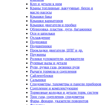
Кпп и детали к ним
Краны топливные, вакуумные, бензо и
масло насосы
Крышки бака
Крышки вариаторов
Крышки двигателя и пробки
Облицовка, пластик, дуги, багажники
Оси и шпильки
Охлаждение
Подножки
Подшипники
Прокладки двигателя, ЦПГ и др.
Пружины
Ролики успокоители, натяжители
Рулевые валы и детали
Рули, ручки газа, резинки руля
Рычаги тормоза и сцепления
Сайлентблоки
Сальники
Спидометры, тахометры и панели приборов
Сцепление и комплектующие
Тормозные колодки и детали торм. систем
Трос газа, сцепления, спидометра
Фары, фонари, указатели поворотов