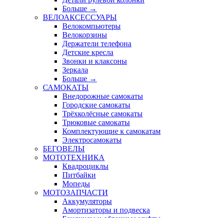
Больше
→
ВЕЛОАКСЕССУАРЫ
Велокомпьютеры
Велокорзины
Держатели телефона
Детские кресла
Звонки и клаксоны
Зеркала
Больше
→
САМОКАТЫ
Внедорожные самокаты
Городские самокаты
Трёхколёсные самокаты
Трюковые самокаты
Комплектующие к самокатам
Электросамокаты
БЕГОВЕЛЫ
МОТОТЕХНИКА
Квадроциклы
Питбайки
Мопеды
МОТОЗАПЧАСТИ
Аккумуляторы
Амортизаторы и подвеска