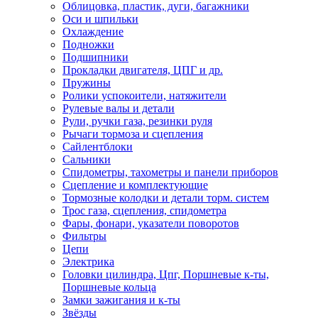
Облицовка, пластик, дуги, багажники
Оси и шпильки
Охлаждение
Подножки
Подшипники
Прокладки двигателя, ЦПГ и др.
Пружины
Ролики успокоители, натяжители
Рулевые валы и детали
Рули, ручки газа, резинки руля
Рычаги тормоза и сцепления
Сайлентблоки
Сальники
Спидометры, тахометры и панели приборов
Сцепление и комплектующие
Тормозные колодки и детали торм. систем
Трос газа, сцепления, спидометра
Фары, фонари, указатели поворотов
Фильтры
Цепи
Электрика
Головки цилиндра, Цпг, Поршневые к-ты,
Поршневые кольца
Замки зажигания и к-ты
Звёзды