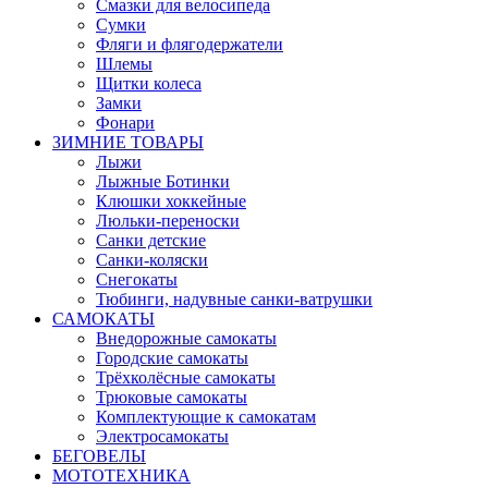
Смазки для велосипеда
Сумки
Фляги и флягодержатели
Шлемы
Щитки колеса
Замки
Фонари
ЗИМНИЕ ТОВАРЫ
Лыжи
Лыжные Ботинки
Клюшки хоккейные
Люльки-переноски
Санки детские
Санки-коляски
Снегокаты
Тюбинги, надувные санки-ватрушки
САМОКАТЫ
Внедорожные самокаты
Городские самокаты
Трёхколёсные самокаты
Трюковые самокаты
Комплектующие к самокатам
Электросамокаты
БЕГОВЕЛЫ
МОТОТЕХНИКА