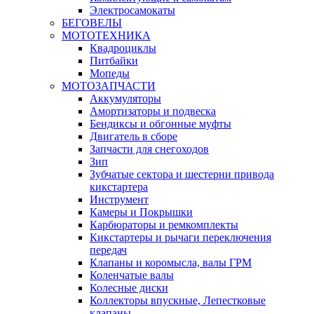
Электросамокаты
БЕГОВЕЛЫ
МОТОТЕХНИКА
Квадроциклы
Питбайки
Мопеды
МОТОЗАПЧАСТИ
Аккумуляторы
Амортизаторы и подвеска
Бендиксы и обгонные муфты
Двигатель в сборе
Запчасти для снегоходов
Зип
Зубчатые сектора и шестерни привода
кикстартера
Инструмент
Камеры и Покрышки
Карбюраторы и ремкомплекты
Кикстартеры и рычаги переключения
передач
Клапаны и коромысла, валы ГРМ
Коленчатые валы
Колесные диски
Коллекторы впускные, Лепестковые
клапаны