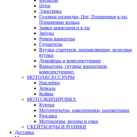
Фильтры
Цепи
Электрика
Головки цилиндра, Цпг, Поршневые к-ты,
Поршневые кольца
Замки зажигания и к-ты
Звёзды
Ремни вариатора
Глушители
Втулки стартеров, направляющие, колесные
втулки
Демпферы и комплектующие
Вариаторы, грузики вариаторов,
комплектующие.
МОТОАКСЕССУАРЫ
Наклейки
Зеркала
Кофры
МОТОЭКИПИРОВКА
Куртки
Мотоперчатки, наколенники, налокотники
Рюкзаки
Мотошлемы, визоры и очки
СКЕЙТБОРДЫ И РОЛИКИ
Доставка