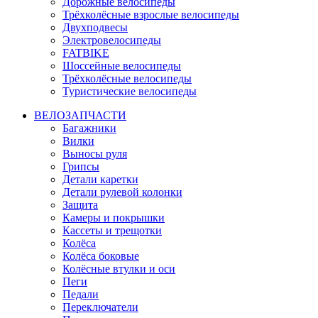
Дорожные велосипеды
Трёхколёсные взрослые велосипеды
Двухподвесы
Электровелосипеды
FATBIKE
Шоссейные велосипеды
Трёхколёсные велосипеды
Туристические велосипеды
ВЕЛОЗАПЧАСТИ
Багажники
Вилки
Выносы руля
Грипсы
Детали каретки
Детали рулевой колонки
Защита
Камеры и покрышки
Кассеты и трещотки
Колёса
Колёса боковые
Колёсные втулки и оси
Пеги
Педали
Переключатели