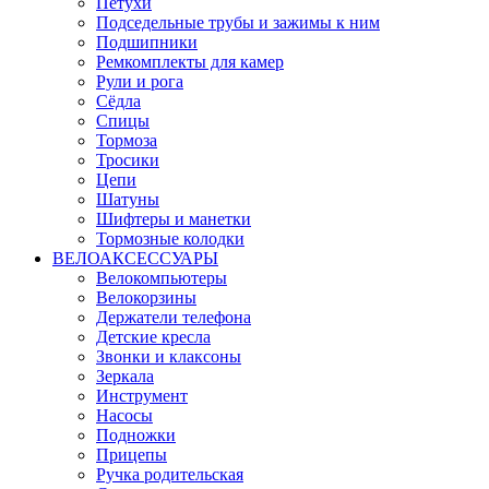
Петухи
Подседельные трубы и зажимы к ним
Подшипники
Ремкомплекты для камер
Рули и рога
Сёдла
Спицы
Тормоза
Тросики
Цепи
Шатуны
Шифтеры и манетки
Тормозные колодки
ВЕЛОАКСЕССУАРЫ
Велокомпьютеры
Велокорзины
Держатели телефона
Детские кресла
Звонки и клаксоны
Зеркала
Инструмент
Насосы
Подножки
Прицепы
Ручка родительская