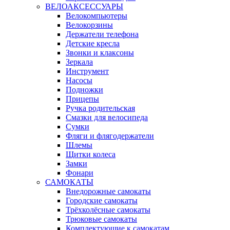
ВЕЛОАКСЕССУАРЫ
Велокомпьютеры
Велокорзины
Держатели телефона
Детские кресла
Звонки и клаксоны
Зеркала
Инструмент
Насосы
Подножки
Прицепы
Ручка родительская
Смазки для велосипеда
Сумки
Фляги и флягодержатели
Шлемы
Щитки колеса
Замки
Фонари
САМОКАТЫ
Внедорожные самокаты
Городские самокаты
Трёхколёсные самокаты
Трюковые самокаты
Комплектующие к самокатам