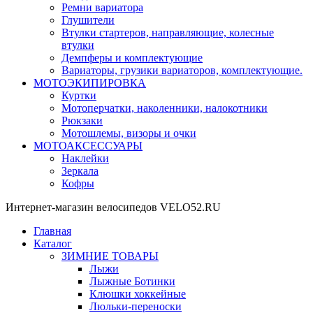
Ремни вариатора
Глушители
Втулки стартеров, направляющие, колесные
втулки
Демпферы и комплектующие
Вариаторы, грузики вариаторов, комплектующие.
МОТОЭКИПИРОВКА
Куртки
Мотоперчатки, наколенники, налокотники
Рюкзаки
Мотошлемы, визоры и очки
МОТОАКСЕССУАРЫ
Наклейки
Зеркала
Кофры
Интернет-магазин велосипедов VELO52.RU
Главная
Каталог
ЗИМНИЕ ТОВАРЫ
Лыжи
Лыжные Ботинки
Клюшки хоккейные
Люльки-переноски