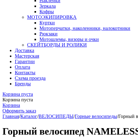
Наклейки
Зеркала
Кофры
МОТОЭКИПИРОВКА
Куртки
Мотоперчатки, наколенники, налокотники
Рюкзаки
Мотошлемы, визоры и очки
СКЕЙТБОРДЫ И РОЛИКИ
Доставка
Мастерская
Гарантии
Оплата
Контакты
Схема проезда
Бренды
Корзина пуста
Корзина пуста
Корзина
Оформить заказ
Главная
/
Каталог
/
ВЕЛОСИПЕДЫ
/
Горные велосипеды
/
Горный в
Горный велосипед NAMELESS S