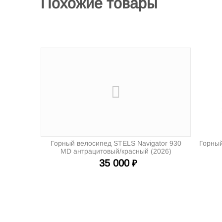
Похожие товары
Горный велосипед STELS Navigator 930
Горный
MD антрацитовый/красный (2026)
35 000
₽
Интернет-магазин велосипедов VELO52.RU