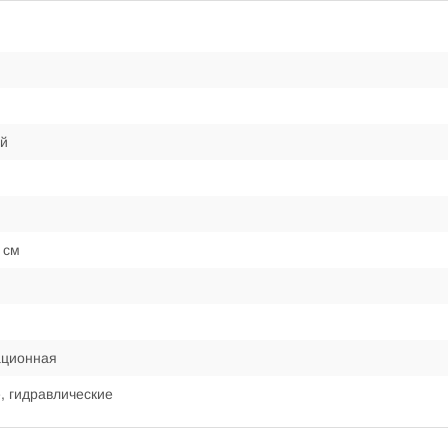
й
 см
ационная
, гидравлические