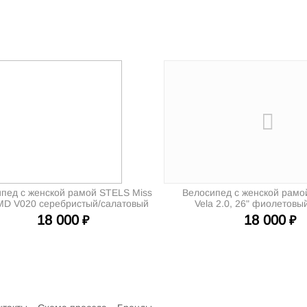
пед с женской рамой STELS Miss
Велосипед с женской рам
MD V020 серебристый/салатовый
Vela 2.0, 26" фиолетовы
(2025)
18 000
18 000
₽
₽