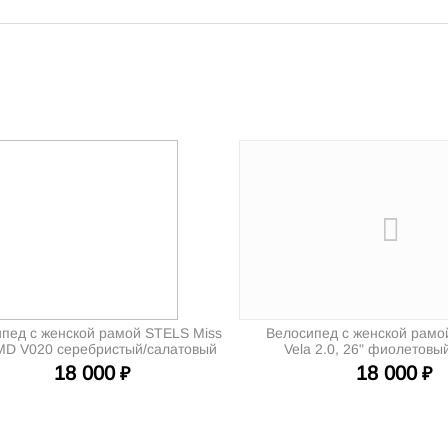
пед с женской рамой STELS Miss
Велосипед с женской рам
MD V020 серебристый/салатовый
Vela 2.0, 26" фиолетовы
(2025)
18 000
18 000
₽
₽