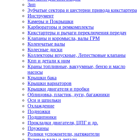
Зип
Зубчатые сектора и шестерни привода кикстартера
Инструмент
Камеры и Покрышки
Карбюраторы и ремкомплекты
Кикстартеры и рычаги переключения передач
Клапаны и коромысла, валы ГРМ
Коленчатые валы
Колесные диски
Коллекторы впускные, Лепестковые клапаны
Кпп и детали к ним
Краны топливные, вакуумные, бензо и масло
насосы
Крышки бака
Крышки вариаторов
Крышки двигателя и пробки
Облицовка, пластик, дуги, багажники
Оси и шпильки
Охлаждение
Подножки
Подшипники
Прокладки двигателя, ЦПГ и др.
Пружины
Ролики успокоители, натяжители
Рулевые валы и детали