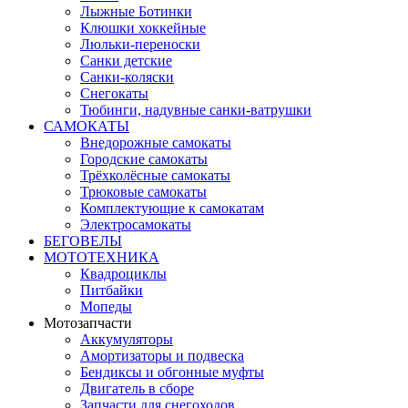
Лыжные Ботинки
Клюшки хоккейные
Люльки-переноски
Санки детские
Санки-коляски
Снегокаты
Тюбинги, надувные санки-ватрушки
САМОКАТЫ
Внедорожные самокаты
Городские самокаты
Трёхколёсные самокаты
Трюковые самокаты
Комплектующие к самокатам
Электросамокаты
БЕГОВЕЛЫ
МОТОТЕХНИКА
Квадроциклы
Питбайки
Мопеды
Мотозапчасти
Аккумуляторы
Амортизаторы и подвеска
Бендиксы и обгонные муфты
Двигатель в сборе
Запчасти для снегоходов