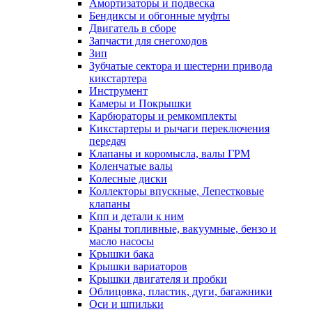
Амортизаторы и подвеска
Бендиксы и обгонные муфты
Двигатель в сборе
Запчасти для снегоходов
Зип
Зубчатые сектора и шестерни привода
кикстартера
Инструмент
Камеры и Покрышки
Карбюраторы и ремкомплекты
Кикстартеры и рычаги переключения
передач
Клапаны и коромысла, валы ГРМ
Коленчатые валы
Колесные диски
Коллекторы впускные, Лепестковые
клапаны
Кпп и детали к ним
Краны топливные, вакуумные, бензо и
масло насосы
Крышки бака
Крышки вариаторов
Крышки двигателя и пробки
Облицовка, пластик, дуги, багажники
Оси и шпильки