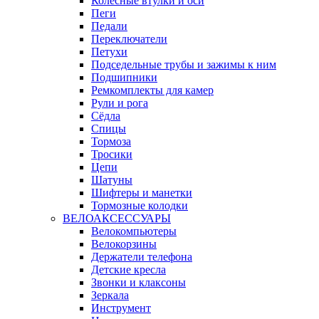
Колёсные втулки и оси
Пеги
Педали
Переключатели
Петухи
Подседельные трубы и зажимы к ним
Подшипники
Ремкомплекты для камер
Рули и рога
Сёдла
Спицы
Тормоза
Тросики
Цепи
Шатуны
Шифтеры и манетки
Тормозные колодки
ВЕЛОАКСЕССУАРЫ
Велокомпьютеры
Велокорзины
Держатели телефона
Детские кресла
Звонки и клаксоны
Зеркала
Инструмент