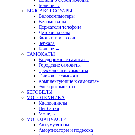
Больше
→
ВЕЛОАКСЕССУАРЫ
Велокомпьютеры
Велокорзины
Держатели телефона
Детские кресла
Звонки и клаксоны
Зеркала
Больше
→
САМОКАТЫ
Внедорожные самокаты
Городские самокаты
Трёхколёсные самокаты
Трюковые самокаты
Комплектующие к самокатам
Электросамокаты
БЕГОВЕЛЫ
МОТОТЕХНИКА
Квадроциклы
Питбайки
Мопеды
МОТОЗАПЧАСТИ
Аккумуляторы
Амортизаторы и подвеска