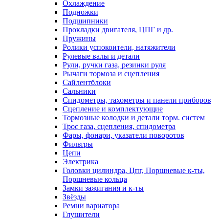
Охлаждение
Подножки
Подшипники
Прокладки двигателя, ЦПГ и др.
Пружины
Ролики успокоители, натяжители
Рулевые валы и детали
Рули, ручки газа, резинки руля
Рычаги тормоза и сцепления
Сайлентблоки
Сальники
Спидометры, тахометры и панели приборов
Сцепление и комплектующие
Тормозные колодки и детали торм. систем
Трос газа, сцепления, спидометра
Фары, фонари, указатели поворотов
Фильтры
Цепи
Электрика
Головки цилиндра, Цпг, Поршневые к-ты,
Поршневые кольца
Замки зажигания и к-ты
Звёзды
Ремни вариатора
Глушители