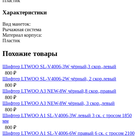
Пластик
Характеристики
Вид манеток:
Рычажная система
Материал корпуса:
Пластик
Похожие товары
ый,3 скор.,левый
ый, 2 скор.левый
й,8 скор.,правый
й, 3 скор.,левый
вый 3 ск. с тросом 1850
авый 6 ск. с тросом 2100