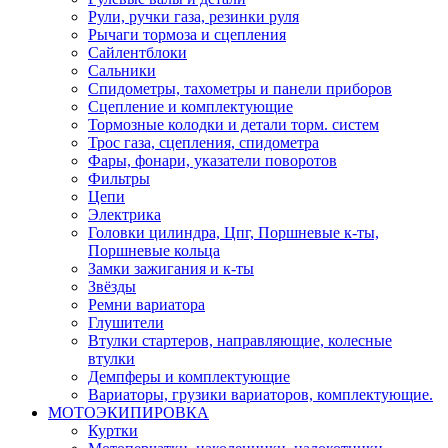
Рули, ручки газа, резинки руля
Рычаги тормоза и сцепления
Сайлентблоки
Сальники
Спидометры, тахометры и панели приборов
Сцепление и комплектующие
Тормозные колодки и детали торм. систем
Трос газа, сцепления, спидометра
Фары, фонари, указатели поворотов
Фильтры
Цепи
Электрика
Головки цилиндра, Цпг, Поршневые к-ты,
Поршневые кольца
Замки зажигания и к-ты
Звёзды
Ремни вариатора
Глушители
Втулки стартеров, направляющие, колесные
втулки
Демпферы и комплектующие
Вариаторы, грузики вариаторов, комплектующие.
МОТОЭКИПИРОВКА
Куртки