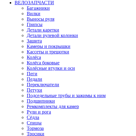
ВЕЛОЗАПЧАСТИ
Багажники
Вилки
Выносы руля
Грипсы
Детали каретки
Детали рулевой колонки
Защита
Камеры и покрышки
Кассеты и трещотки
Колёса
Колёса боковые
Колёсные втулки и оси
Пеги
Педали
Переключатели
Петухи
Подседельные трубы и зажимы к ним
Подшипники
Ремкомплекты для камер
Рули и рога
Сёдла
Спицы
Тормоза
Тросики