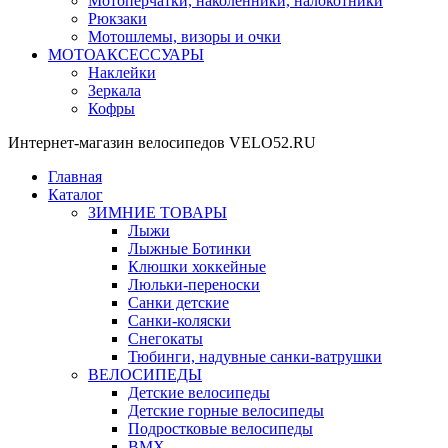
Мотоперчатки, наколенники, налокотники
Рюкзаки
Мотошлемы, визоры и очки
МОТОАКСЕССУАРЫ
Наклейки
Зеркала
Кофры
Интернет-магазин велосипедов VELO52.RU
Главная
Каталог
ЗИМНИЕ ТОВАРЫ
Лыжи
Лыжные Ботинки
Клюшки хоккейные
Люльки-переноски
Санки детские
Санки-коляски
Снегокаты
Тюбинги, надувные санки-ватрушки
ВЕЛОСИПЕДЫ
Детские велосипеды
Детские горные велосипеды
Подростковые велосипеды
BMX