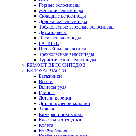
Горные велосипеды
Женские велосипеды
Складные велосипеды
Дорожные велосипеды
Трёхколёсные взрослые велосипеды
Двухподвесы
Электровелосипеды
FATBIKE
Шоссейные велосипеды
Трёхколёсные велосипеды
Туристические велосипеды
РЕМОНТ ВЕЛОСИПЕДОВ
ВЕЛОЗАПЧАСТИ
Багажники
Вилки
Выносы руля
Грипсы
Детали каретки
Детали рулевой колонки
Защита
Камеры и покрышки
Кассеты и трещотки
Колёса
Колёса боковые