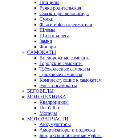
Прицепы
Ручка родительская
Смазки для велосипеда
Сумки
Фляги и флягодержатели
Шлемы
Щитки колеса
Замки
Фонари
САМОКАТЫ
Внедорожные самокаты
Городские самокаты
Трёхколёсные самокаты
Трюковые самокаты
Комплектующие к самокатам
Электросамокаты
БЕГОВЕЛЫ
МОТОТЕХНИКА
Квадроциклы
Питбайки
Мопеды
МОТОЗАПЧАСТИ
Аккумуляторы
Амортизаторы и подвеска
Бендиксы и обгонные муфты