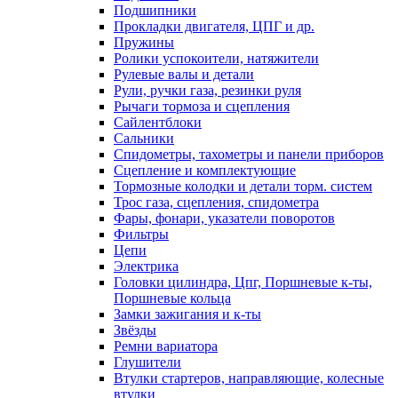
Подшипники
Прокладки двигателя, ЦПГ и др.
Пружины
Ролики успокоители, натяжители
Рулевые валы и детали
Рули, ручки газа, резинки руля
Рычаги тормоза и сцепления
Сайлентблоки
Сальники
Спидометры, тахометры и панели приборов
Сцепление и комплектующие
Тормозные колодки и детали торм. систем
Трос газа, сцепления, спидометра
Фары, фонари, указатели поворотов
Фильтры
Цепи
Электрика
Головки цилиндра, Цпг, Поршневые к-ты,
Поршневые кольца
Замки зажигания и к-ты
Звёзды
Ремни вариатора
Глушители
Втулки стартеров, направляющие, колесные
втулки