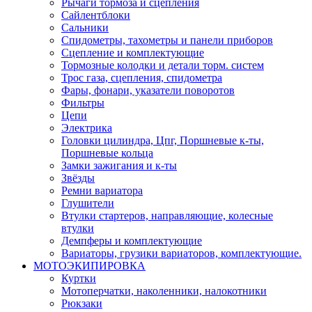
Рычаги тормоза и сцепления
Сайлентблоки
Сальники
Спидометры, тахометры и панели приборов
Сцепление и комплектующие
Тормозные колодки и детали торм. систем
Трос газа, сцепления, спидометра
Фары, фонари, указатели поворотов
Фильтры
Цепи
Электрика
Головки цилиндра, Цпг, Поршневые к-ты,
Поршневые кольца
Замки зажигания и к-ты
Звёзды
Ремни вариатора
Глушители
Втулки стартеров, направляющие, колесные
втулки
Демпферы и комплектующие
Вариаторы, грузики вариаторов, комплектующие.
МОТОЭКИПИРОВКА
Куртки
Мотоперчатки, наколенники, налокотники
Рюкзаки