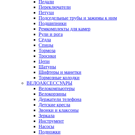
Педали
Переключатели
Петухи
Подседельные трубы и зажимы к ним
Подшипники
Ремкомплекты для камер
Рули и рога
Сёдла
Спицы
Тормоза
Тросики
Цепи
Шатуны
Шифтеры и манетки
Тормозные колодки
ВЕЛОАКСЕССУАРЫ
Велокомпьютеры
Велокорзины
Держатели телефона
Детские кресла
Звонки и клаксоны
Зеркала
Инструмент
Насосы
Подножки