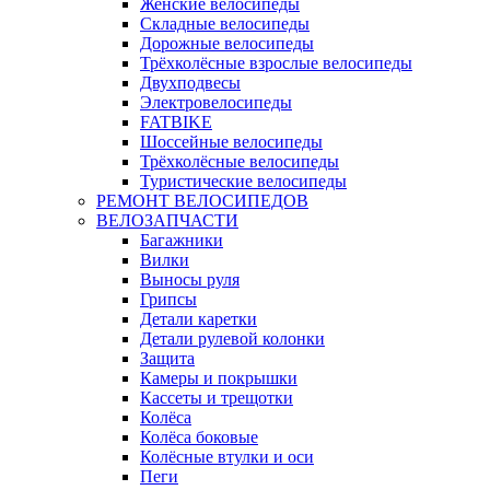
Женские велосипеды
Складные велосипеды
Дорожные велосипеды
Трёхколёсные взрослые велосипеды
Двухподвесы
Электровелосипеды
FATBIKE
Шоссейные велосипеды
Трёхколёсные велосипеды
Туристические велосипеды
РЕМОНТ ВЕЛОСИПЕДОВ
ВЕЛОЗАПЧАСТИ
Багажники
Вилки
Выносы руля
Грипсы
Детали каретки
Детали рулевой колонки
Защита
Камеры и покрышки
Кассеты и трещотки
Колёса
Колёса боковые
Колёсные втулки и оси
Пеги