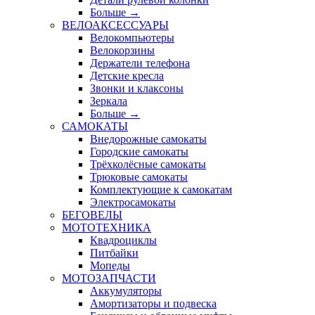
Больше
→
ВЕЛОАКСЕССУАРЫ
Велокомпьютеры
Велокорзины
Держатели телефона
Детские кресла
Звонки и клаксоны
Зеркала
Больше
→
САМОКАТЫ
Внедорожные самокаты
Городские самокаты
Трёхколёсные самокаты
Трюковые самокаты
Комплектующие к самокатам
Электросамокаты
БЕГОВЕЛЫ
МОТОТЕХНИКА
Квадроциклы
Питбайки
Мопеды
МОТОЗАПЧАСТИ
Аккумуляторы
Амортизаторы и подвеска