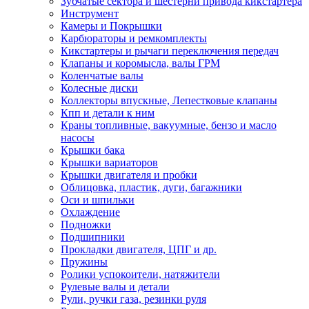
Зубчатые сектора и шестерни привода кикстартера
Инструмент
Камеры и Покрышки
Карбюраторы и ремкомплекты
Кикстартеры и рычаги переключения передач
Клапаны и коромысла, валы ГРМ
Коленчатые валы
Колесные диски
Коллекторы впускные, Лепестковые клапаны
Кпп и детали к ним
Краны топливные, вакуумные, бензо и масло
насосы
Крышки бака
Крышки вариаторов
Крышки двигателя и пробки
Облицовка, пластик, дуги, багажники
Оси и шпильки
Охлаждение
Подножки
Подшипники
Прокладки двигателя, ЦПГ и др.
Пружины
Ролики успокоители, натяжители
Рулевые валы и детали
Рули, ручки газа, резинки руля