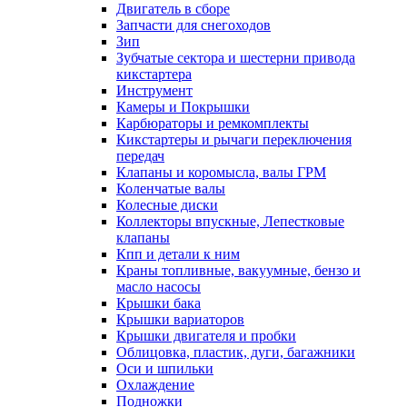
Двигатель в сборе
Запчасти для снегоходов
Зип
Зубчатые сектора и шестерни привода
кикстартера
Инструмент
Камеры и Покрышки
Карбюраторы и ремкомплекты
Кикстартеры и рычаги переключения
передач
Клапаны и коромысла, валы ГРМ
Коленчатые валы
Колесные диски
Коллекторы впускные, Лепестковые
клапаны
Кпп и детали к ним
Краны топливные, вакуумные, бензо и
масло насосы
Крышки бака
Крышки вариаторов
Крышки двигателя и пробки
Облицовка, пластик, дуги, багажники
Оси и шпильки
Охлаждение
Подножки