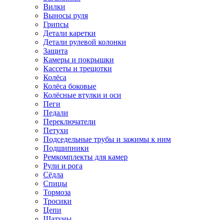
Вилки
Выносы руля
Грипсы
Детали каретки
Детали рулевой колонки
Защита
Камеры и покрышки
Кассеты и трещотки
Колёса
Колёса боковые
Колёсные втулки и оси
Пеги
Педали
Переключатели
Петухи
Подседельные трубы и зажимы к ним
Подшипники
Ремкомплекты для камер
Рули и рога
Сёдла
Спицы
Тормоза
Тросики
Цепи
Шатуны