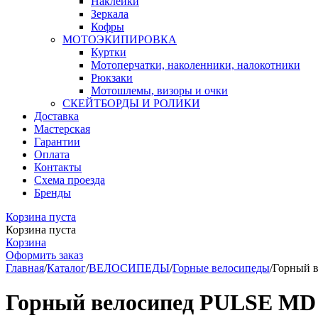
Наклейки
Зеркала
Кофры
МОТОЭКИПИРОВКА
Куртки
Мотоперчатки, наколенники, налокотники
Рюкзаки
Мотошлемы, визоры и очки
СКЕЙТБОРДЫ И РОЛИКИ
Доставка
Мастерская
Гарантии
Оплата
Контакты
Схема проезда
Бренды
Корзина пуста
Корзина пуста
Корзина
Оформить заказ
Главная
/
Каталог
/
ВЕЛОСИПЕДЫ
/
Горные велосипеды
/
Горный в
Горный велосипед PULSE MD 