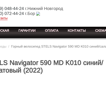
9) 048-44-24
г.Нижний Новгород
0) 072-44-24
г.Бор
такты
СКАЯ
ГАРАНТИИ
ОПЛАТА
КОНТАКТЫ
СХЕМА
педы
/
Горный велосипед STELS Navigator 590 MD K010 синий/сал
S Navigator 590 MD K010 синий/
атовый (2022)