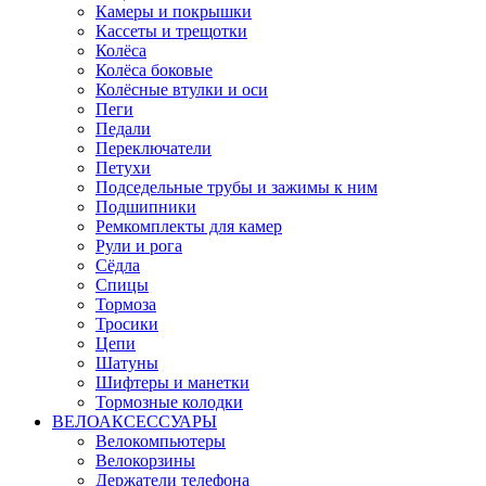
Камеры и покрышки
Кассеты и трещотки
Колёса
Колёса боковые
Колёсные втулки и оси
Пеги
Педали
Переключатели
Петухи
Подседельные трубы и зажимы к ним
Подшипники
Ремкомплекты для камер
Рули и рога
Сёдла
Спицы
Тормоза
Тросики
Цепи
Шатуны
Шифтеры и манетки
Тормозные колодки
ВЕЛОАКСЕССУАРЫ
Велокомпьютеры
Велокорзины
Держатели телефона