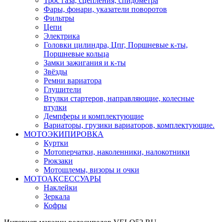
Трос газа, сцепления, спидометра
Фары, фонари, указатели поворотов
Фильтры
Цепи
Электрика
Головки цилиндра, Цпг, Поршневые к-ты,
Поршневые кольца
Замки зажигания и к-ты
Звёзды
Ремни вариатора
Глушители
Втулки стартеров, направляющие, колесные
втулки
Демпферы и комплектующие
Вариаторы, грузики вариаторов, комплектующие.
МОТОЭКИПИРОВКА
Куртки
Мотоперчатки, наколенники, налокотники
Рюкзаки
Мотошлемы, визоры и очки
МОТОАКСЕССУАРЫ
Наклейки
Зеркала
Кофры