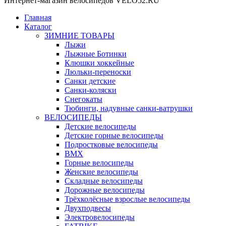
Интернет-магазин велосипедов VELO52.RU
Главная
Каталог
ЗИМНИЕ ТОВАРЫ
Лыжи
Лыжные Ботинки
Клюшки хоккейные
Люльки-переноски
Санки детские
Санки-коляски
Снегокаты
Тюбинги, надувные санки-ватрушки
ВЕЛОСИПЕДЫ
Детские велосипеды
Детские горные велосипеды
Подростковые велосипеды
BMX
Горные велосипеды
Женские велосипеды
Складные велосипеды
Дорожные велосипеды
Трёхколёсные взрослые велосипеды
Двухподвесы
Электровелосипеды