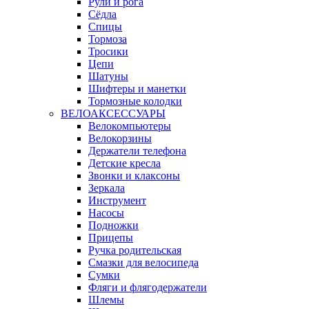
Рули и рога
Сёдла
Спицы
Тормоза
Тросики
Цепи
Шатуны
Шифтеры и манетки
Тормозные колодки
ВЕЛОАКСЕССУАРЫ
Велокомпьютеры
Велокорзины
Держатели телефона
Детские кресла
Звонки и клаксоны
Зеркала
Инструмент
Насосы
Подножки
Прицепы
Ручка родительская
Смазки для велосипеда
Сумки
Фляги и флягодержатели
Шлемы