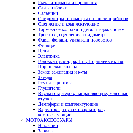
Рычаги тормоза и сцепления
Сайлентблоки
Сальники
Спидометры, тахометры и панели приборов
Сцепление и комплектующие
Тормозные колодки и детали торм. систем
Трос газа, сцепления, спидометра
Фары, фонари, указатели поворотов
Фильтры
Цепи
Электрика
Головки цилиндра, Цпг, Поршневые к-ты,
Поршневые кольца
Замки зажигания и к-ты
Звёзды
Ремни вариатора
Глушители
Втулки стартеров, направляющие, колесные
втулки
Демпферы и комплектующие
Вариаторы, грузики вариаторов,
комплектующие.
МОТОАКСЕССУАРЫ
Наклейки
Зеркала