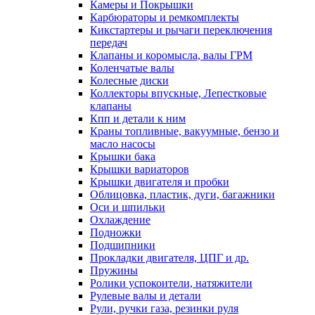
Камеры и Покрышки
Карбюраторы и ремкомплекты
Кикстартеры и рычаги переключения
передач
Клапаны и коромысла, валы ГРМ
Коленчатые валы
Колесные диски
Коллекторы впускные, Лепестковые
клапаны
Кпп и детали к ним
Краны топливные, вакуумные, бензо и
масло насосы
Крышки бака
Крышки вариаторов
Крышки двигателя и пробки
Облицовка, пластик, дуги, багажники
Оси и шпильки
Охлаждение
Подножки
Подшипники
Прокладки двигателя, ЦПГ и др.
Пружины
Ролики успокоители, натяжители
Рулевые валы и детали
Рули, ручки газа, резинки руля