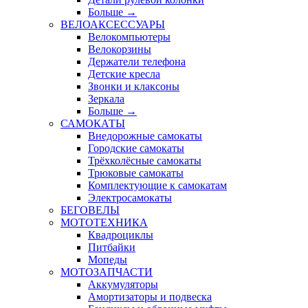
Больше
→
ВЕЛОАКСЕССУАРЫ
Велокомпьютеры
Велокорзины
Держатели телефона
Детские кресла
Звонки и клаксоны
Зеркала
Больше
→
САМОКАТЫ
Внедорожные самокаты
Городские самокаты
Трёхколёсные самокаты
Трюковые самокаты
Комплектующие к самокатам
Электросамокаты
БЕГОВЕЛЫ
МОТОТЕХНИКА
Квадроциклы
Питбайки
Мопеды
МОТОЗАПЧАСТИ
Аккумуляторы
Амортизаторы и подвеска