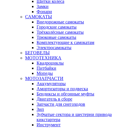
Щитки колеса
Замки
Фонари
САМОКАТЫ
Внедорожные самокаты
Городские самокаты
Трёхколёсные самокаты
Трюковые самокаты
Комплектующие к самокатам
Электросамокаты
БЕГОВЕЛЫ
МОТОТЕХНИКА
Квадроциклы
Питбайки
Мопеды
МОТОЗАПЧАСТИ
Аккумуляторы
Амортизаторы и подвеска
Бендиксы и обгонные муфты
Двигатель в сборе
Запчасти для снегоходов
Зип
Зубчатые сектора и шестерни привода
кикстартера
Инструмент