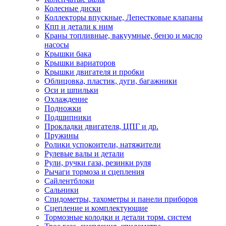
Колесные диски
Коллекторы впускные, Лепестковые клапаны
Кпп и детали к ним
Краны топливные, вакуумные, бензо и масло
насосы
Крышки бака
Крышки вариаторов
Крышки двигателя и пробки
Облицовка, пластик, дуги, багажники
Оси и шпильки
Охлаждение
Подножки
Подшипники
Прокладки двигателя, ЦПГ и др.
Пружины
Ролики успокоители, натяжители
Рулевые валы и детали
Рули, ручки газа, резинки руля
Рычаги тормоза и сцепления
Сайлентблоки
Сальники
Спидометры, тахометры и панели приборов
Сцепление и комплектующие
Тормозные колодки и детали торм. систем