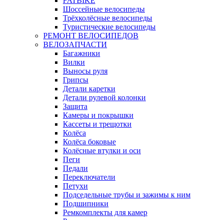
FATBIKE
Шоссейные велосипеды
Трёхколёсные велосипеды
Туристические велосипеды
РЕМОНТ ВЕЛОСИПЕДОВ
ВЕЛОЗАПЧАСТИ
Багажники
Вилки
Выносы руля
Грипсы
Детали каретки
Детали рулевой колонки
Защита
Камеры и покрышки
Кассеты и трещотки
Колёса
Колёса боковые
Колёсные втулки и оси
Пеги
Педали
Переключатели
Петухи
Подседельные трубы и зажимы к ним
Подшипники
Ремкомплекты для камер