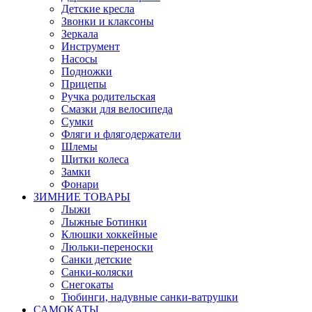
Детские кресла
Звонки и клаксоны
Зеркала
Инструмент
Насосы
Подножки
Прицепы
Ручка родительская
Смазки для велосипеда
Сумки
Фляги и флягодержатели
Шлемы
Щитки колеса
Замки
Фонари
ЗИМНИЕ ТОВАРЫ
Лыжи
Лыжные Ботинки
Клюшки хоккейные
Люльки-переноски
Санки детские
Санки-коляски
Снегокаты
Тюбинги, надувные санки-ватрушки
САМОКАТЫ