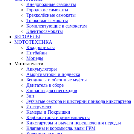
Внедорожные самокаты
Городские самокаты
Трёхколёсные самокаты
Трюковые самокаты
Комплектующие к самокатам
Электросамокаты
БЕГОВЕЛЫ
МОТОТЕХНИКА
Квадроциклы
Питбайки
Мопеды
Мотозапчасти
Аккумуляторы
Амортизаторы и подвеска
Бендиксы и обгонные муфты
Двигатель в сборе
Запчасти для снегоходов
Зип
Зубчатые сектора и шестерни привода кикстартера
Инструмент
Камеры и Покрышки
Карбюраторы и ремкомплекты
Кикстартеры и рычаги переключения передач
Клапаны и коромысла, валы ГРМ
Коленчатые валы