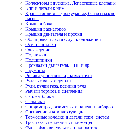
Коллекторы впускные, Лепестковые клапаны
Кпп и детали к ним
Краны топливные, вакуумные, бензо и масло
насосы
Крышки бака
Крышки вариаторов
Крышки двигателя и пробки
Облицовка, пластик, дуги, багажники
Оси и шпильки
Охлаждение
Подножки
Подшипники
Прокладки двигателя, ЦПГ и др.
Пружины
Ролики успокоители, натяжители
Рулевые валы и детали
Рули, ручки газа, резинки руля
Рычаги тормоза и сцепления
Сайлентблоки
Сальники
Спидометры, тахометры и панели приборов
Сцепление и комплектующие
Тормозные колодки и детали торм. систем
Трос газа, сцепления, спидометра
Фары, фонари, указатели поворотов