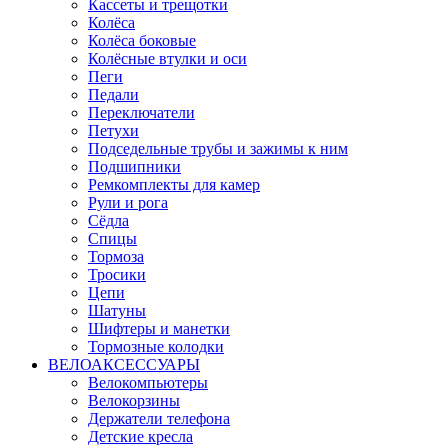
Кассеты и трещотки
Колёса
Колёса боковые
Колёсные втулки и оси
Пеги
Педали
Переключатели
Петухи
Подседельные трубы и зажимы к ним
Подшипники
Ремкомплекты для камер
Рули и рога
Сёдла
Спицы
Тормоза
Тросики
Цепи
Шатуны
Шифтеры и манетки
Тормозные колодки
ВЕЛОАКСЕССУАРЫ
Велокомпьютеры
Велокорзины
Держатели телефона
Детские кресла