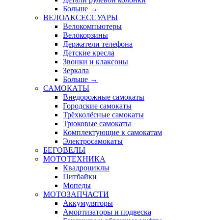
Больше
→
ВЕЛОАКСЕССУАРЫ
Велокомпьютеры
Велокорзины
Держатели телефона
Детские кресла
Звонки и клаксоны
Зеркала
Больше
→
САМОКАТЫ
Внедорожные самокаты
Городские самокаты
Трёхколёсные самокаты
Трюковые самокаты
Комплектующие к самокатам
Электросамокаты
БЕГОВЕЛЫ
МОТОТЕХНИКА
Квадроциклы
Питбайки
Мопеды
МОТОЗАПЧАСТИ
Аккумуляторы
Амортизаторы и подвеска