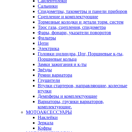
Сайлентблоки
Сальники
Спидометры, тахометры и панели приборов
Сцепление и комплектующие
Тормозные колодки и детали торм. систем
Трос газа, сцепления, спидометра
Фары, фонари, указатели поворотов
Фильтры
Цепи
Электрика
Головки цилиндра, Цпг, Поршневые к-ты,
Поршневые кольца
Замки зажигания и к-ты
Звёзды
Ремни вариатора
Глушители
Втулки стартеров, направляющие, колесные
втулки
Демпферы и комплектующие
Вариаторы, грузики вариаторов,
комплектующие.
МОТОАКСЕССУАРЫ
Наклейки
Зеркала
Кофры