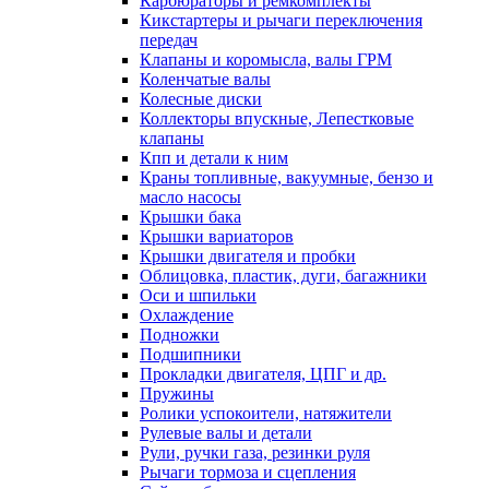
Карбюраторы и ремкомплекты
Кикстартеры и рычаги переключения
передач
Клапаны и коромысла, валы ГРМ
Коленчатые валы
Колесные диски
Коллекторы впускные, Лепестковые
клапаны
Кпп и детали к ним
Краны топливные, вакуумные, бензо и
масло насосы
Крышки бака
Крышки вариаторов
Крышки двигателя и пробки
Облицовка, пластик, дуги, багажники
Оси и шпильки
Охлаждение
Подножки
Подшипники
Прокладки двигателя, ЦПГ и др.
Пружины
Ролики успокоители, натяжители
Рулевые валы и детали
Рули, ручки газа, резинки руля
Рычаги тормоза и сцепления