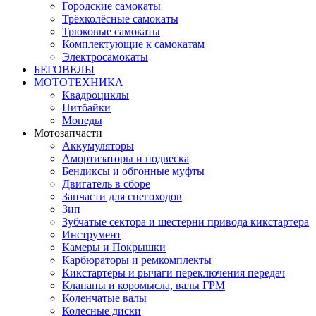
Городские самокаты
Трёхколёсные самокаты
Трюковые самокаты
Комплектующие к самокатам
Электросамокаты
БЕГОВЕЛЫ
МОТОТЕХНИКА
Квадроциклы
Питбайки
Мопеды
Мотозапчасти
Аккумуляторы
Амортизаторы и подвеска
Бендиксы и обгонные муфты
Двигатель в сборе
Запчасти для снегоходов
Зип
Зубчатые сектора и шестерни привода кикстартера
Инструмент
Камеры и Покрышки
Карбюраторы и ремкомплекты
Кикстартеры и рычаги переключения передач
Клапаны и коромысла, валы ГРМ
Коленчатые валы
Колесные диски