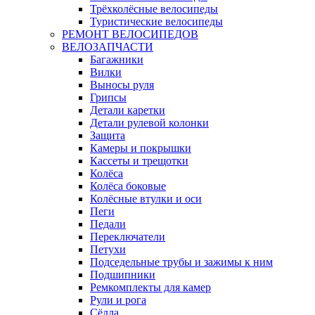
Трёхколёсные велосипеды
Туристические велосипеды
РЕМОНТ ВЕЛОСИПЕДОВ
ВЕЛОЗАПЧАСТИ
Багажники
Вилки
Выносы руля
Грипсы
Детали каретки
Детали рулевой колонки
Защита
Камеры и покрышки
Кассеты и трещотки
Колёса
Колёса боковые
Колёсные втулки и оси
Пеги
Педали
Переключатели
Петухи
Подседельные трубы и зажимы к ним
Подшипники
Ремкомплекты для камер
Рули и рога
Сёдла