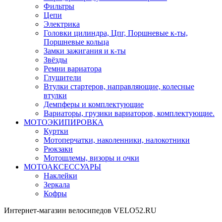
Фильтры
Цепи
Электрика
Головки цилиндра, Цпг, Поршневые к-ты,
Поршневые кольца
Замки зажигания и к-ты
Звёзды
Ремни вариатора
Глушители
Втулки стартеров, направляющие, колесные
втулки
Демпферы и комплектующие
Вариаторы, грузики вариаторов, комплектующие.
МОТОЭКИПИРОВКА
Куртки
Мотоперчатки, наколенники, налокотники
Рюкзаки
Мотошлемы, визоры и очки
МОТОАКСЕССУАРЫ
Наклейки
Зеркала
Кофры
Интернет-магазин велосипедов VELO52.RU