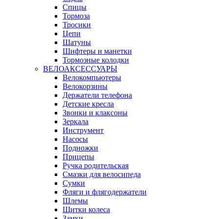
Спицы
Тормоза
Тросики
Цепи
Шатуны
Шифтеры и манетки
Тормозные колодки
ВЕЛОАКСЕССУАРЫ
Велокомпьютеры
Велокорзины
Держатели телефона
Детские кресла
Звонки и клаксоны
Зеркала
Инструмент
Насосы
Подножки
Прицепы
Ручка родительская
Смазки для велосипеда
Сумки
Фляги и флягодержатели
Шлемы
Щитки колеса
Замки