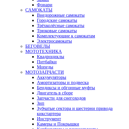
Фонари
САМОКАТЫ
Внедорожные самокаты
Городские самокаты
Трёхколёсные самокаты
Трюковые самокаты
Комплектующие к самокатам
Электросамокаты
БЕГОВЕЛЫ
МОТОТЕХНИКА
Квадроциклы
Питбайки
Мопеды
МОТОЗАПЧАСТИ
Аккумуляторы
Амортизаторы и подвеска
Бендиксы и обгонные муфты
Двигатель в сборе
Запчасти для снегоходов
Зип
Зубчатые сектора и шестерни привода
кикстартера
Инструмент
Камеры и Покрышки