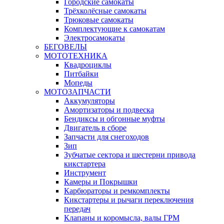
Городские самокаты
Трёхколёсные самокаты
Трюковые самокаты
Комплектующие к самокатам
Электросамокаты
БЕГОВЕЛЫ
МОТОТЕХНИКА
Квадроциклы
Питбайки
Мопеды
МОТОЗАПЧАСТИ
Аккумуляторы
Амортизаторы и подвеска
Бендиксы и обгонные муфты
Двигатель в сборе
Запчасти для снегоходов
Зип
Зубчатые сектора и шестерни привода
кикстартера
Инструмент
Камеры и Покрышки
Карбюраторы и ремкомплекты
Кикстартеры и рычаги переключения
передач
Клапаны и коромысла, валы ГРМ