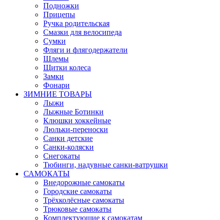
Подножки
Прицепы
Ручка родительская
Смазки для велосипеда
Сумки
Фляги и флягодержатели
Шлемы
Щитки колеса
Замки
Фонари
ЗИМНИЕ ТОВАРЫ
Лыжи
Лыжные Ботинки
Клюшки хоккейные
Люльки-переноски
Санки детские
Санки-коляски
Снегокаты
Тюбинги, надувные санки-ватрушки
САМОКАТЫ
Внедорожные самокаты
Городские самокаты
Трёхколёсные самокаты
Трюковые самокаты
Комплектующие к самокатам