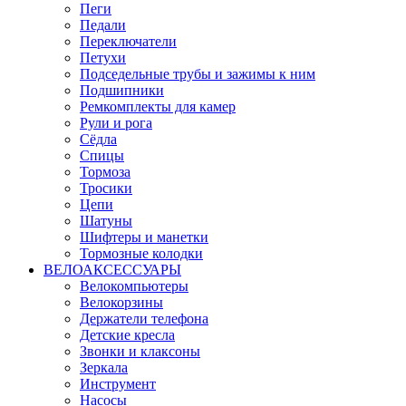
Пеги
Педали
Переключатели
Петухи
Подседельные трубы и зажимы к ним
Подшипники
Ремкомплекты для камер
Рули и рога
Сёдла
Спицы
Тормоза
Тросики
Цепи
Шатуны
Шифтеры и манетки
Тормозные колодки
ВЕЛОАКСЕССУАРЫ
Велокомпьютеры
Велокорзины
Держатели телефона
Детские кресла
Звонки и клаксоны
Зеркала
Инструмент
Насосы