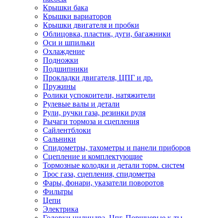
Крышки бака
Крышки вариаторов
Крышки двигателя и пробки
Облицовка, пластик, дуги, багажники
Оси и шпильки
Охлаждение
Подножки
Подшипники
Прокладки двигателя, ЦПГ и др.
Пружины
Ролики успокоители, натяжители
Рулевые валы и детали
Рули, ручки газа, резинки руля
Рычаги тормоза и сцепления
Сайлентблоки
Сальники
Спидометры, тахометры и панели приборов
Сцепление и комплектующие
Тормозные колодки и детали торм. систем
Трос газа, сцепления, спидометра
Фары, фонари, указатели поворотов
Фильтры
Цепи
Электрика
Головки цилиндра, Цпг, Поршневые к-ты,