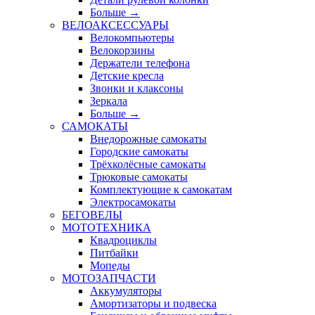
Больше
→
ВЕЛОАКСЕССУАРЫ
Велокомпьютеры
Велокорзины
Держатели телефона
Детские кресла
Звонки и клаксоны
Зеркала
Больше
→
САМОКАТЫ
Внедорожные самокаты
Городские самокаты
Трёхколёсные самокаты
Трюковые самокаты
Комплектующие к самокатам
Электросамокаты
БЕГОВЕЛЫ
МОТОТЕХНИКА
Квадроциклы
Питбайки
Мопеды
МОТОЗАПЧАСТИ
Аккумуляторы
Амортизаторы и подвеска