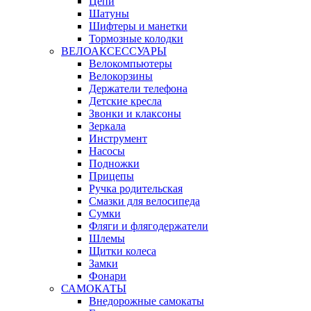
Цепи
Шатуны
Шифтеры и манетки
Тормозные колодки
ВЕЛОАКСЕССУАРЫ
Велокомпьютеры
Велокорзины
Держатели телефона
Детские кресла
Звонки и клаксоны
Зеркала
Инструмент
Насосы
Подножки
Прицепы
Ручка родительская
Смазки для велосипеда
Сумки
Фляги и флягодержатели
Шлемы
Щитки колеса
Замки
Фонари
САМОКАТЫ
Внедорожные самокаты