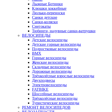
Лыжные Ботинки
Клюшки хоккейные
Люльки-переноски
Санки детские
Санки-коляски
Снегокаты
Тюбинги, надувные санки-ватрушки
ВЕЛОСИПЕДЫ
Детские велосипеды
Детские горные велосипеды
Подростковые велосипеды
BMX
Горные велосипеды
Женские велосипеды
Складные велосипеды
Дорожные велосипеды
Трёхколёсные взрослые велосипеды
Двухподвесы
Электровелосипеды
FATBIKE
Шоссейные велосипеды
Трёхколёсные велосипеды
Туристические велосипеды
РЕМОНТ ВЕЛОСИПЕДОВ
ВЕЛОЗАПЧАСТИ