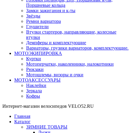
Поршневые кольца
Замки зажигания и к-ты
Звёзды
Ремни вариатора
Глушители
Втулки стартеров, направляющие, колесные
втулки
Демпферы и комплектующие
Вариаторы, грузики вариаторов, комплектующие.
МОТОЭКИПИРОВКА
Куртки
Мотоперчатки, наколенники, налокотники
Рюкзаки
Мотошлемы, визоры и очки
МОТОАКСЕССУАРЫ
Наклейки
Зеркала
Кофры
Интернет-магазин велосипедов VELO52.RU
Главная
Каталог
ЗИМНИЕ ТОВАРЫ
Лыжи