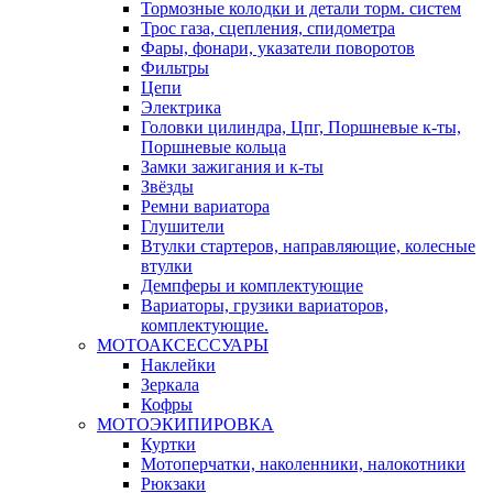
Тормозные колодки и детали торм. систем
Трос газа, сцепления, спидометра
Фары, фонари, указатели поворотов
Фильтры
Цепи
Электрика
Головки цилиндра, Цпг, Поршневые к-ты,
Поршневые кольца
Замки зажигания и к-ты
Звёзды
Ремни вариатора
Глушители
Втулки стартеров, направляющие, колесные
втулки
Демпферы и комплектующие
Вариаторы, грузики вариаторов,
комплектующие.
МОТОАКСЕССУАРЫ
Наклейки
Зеркала
Кофры
МОТОЭКИПИРОВКА
Куртки
Мотоперчатки, наколенники, налокотники
Рюкзаки