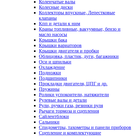
Коленчатые валы
Колесные диски
Коллекторы впускные, Лепестковые
клапаны
Кпп и детали к ним
Краны топливные, вакуумные, бензо и
масло насосы
Крышки бака
Крышки вариаторов
Крышки двигателя и пробки
Облицовка, пластик, дуги, багажники
Оси и шпильки
Охлаждение
Подножки
Подшипники
Прокладки двигателя, ЦПГ и др.
Пружины
Ролики успокоители, натяжители
Рулевые валы и детали
Рули, ручки газа, резинки руля
Рычаги тормоза и сцепления
Сайлентблоки
Сальники
Спидометры, тахометры и панели приборов
Сцепление и комплектующие