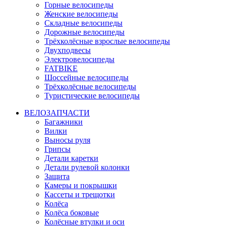
Горные велосипеды
Женские велосипеды
Складные велосипеды
Дорожные велосипеды
Трёхколёсные взрослые велосипеды
Двухподвесы
Электровелосипеды
FATBIKE
Шоссейные велосипеды
Трёхколёсные велосипеды
Туристические велосипеды
ВЕЛОЗАПЧАСТИ
Багажники
Вилки
Выносы руля
Грипсы
Детали каретки
Детали рулевой колонки
Защита
Камеры и покрышки
Кассеты и трещотки
Колёса
Колёса боковые
Колёсные втулки и оси