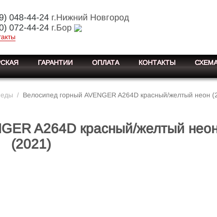
9) 048-44-24
г.Нижний Новгород
0) 072-44-24
г.Бор
такты
СКАЯ
ГАРАНТИИ
ОПЛАТА
КОНТАКТЫ
СХЕМА
педы
/
Велосипед горный AVENGER A264D красный/желтый неон (
NGER A264D красный/желтый нео
(2021)